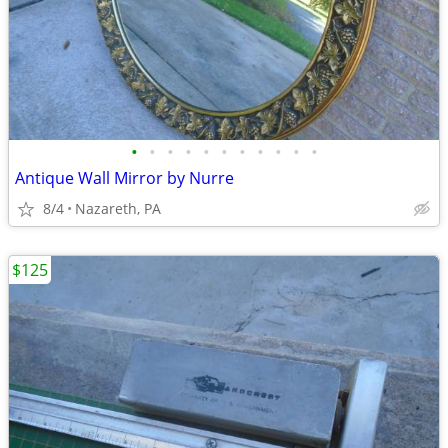
•
•
•
•
•
•
•
•
•
•
•
Antique Wall Mirror by Nurre
8/4
Nazareth, PA
$125