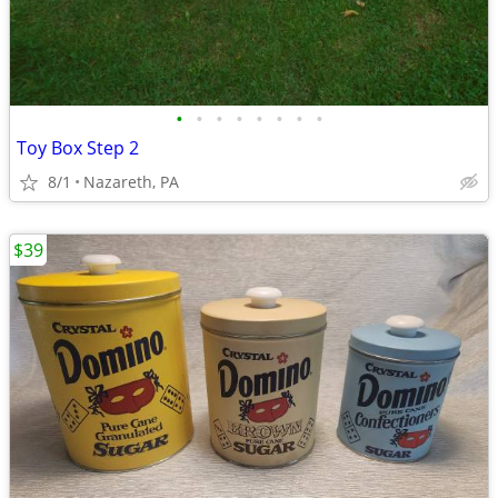
•
•
•
•
•
•
•
•
Toy Box Step 2
8/1
Nazareth, PA
$39