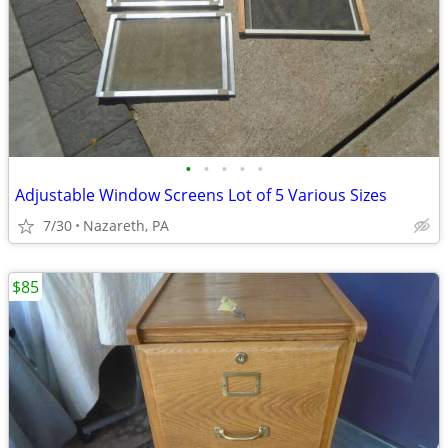
•
•
•
•
•
Adjustable Window Screens Lot of 5 Various Sizes
7/30
Nazareth, PA
$85