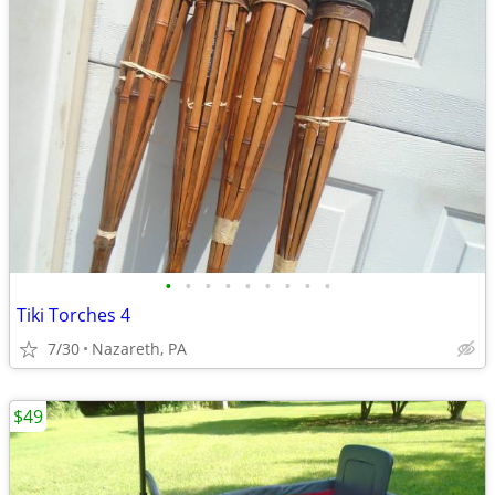
•
•
•
•
•
•
•
•
•
Tiki Torches 4
7/30
Nazareth, PA
$49