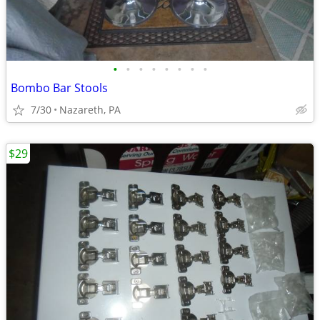
•
•
•
•
•
•
•
•
Bombo Bar Stools
7/30
Nazareth, PA
$29