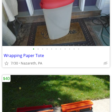
•
•
•
•
•
•
•
•
•
•
•
Wrapping Paper Tote
7/30
Nazareth, PA
$40