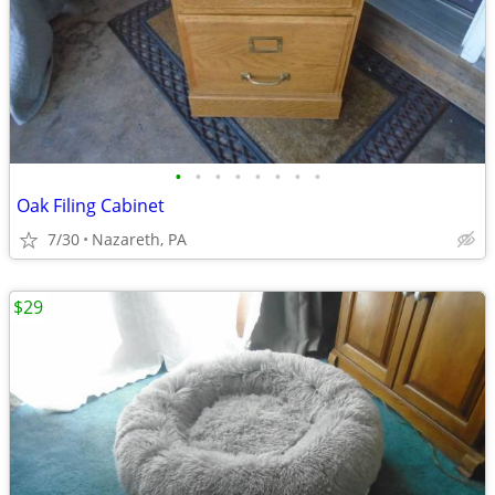
•
•
•
•
•
•
•
•
Oak Filing Cabinet
7/30
Nazareth, PA
$29