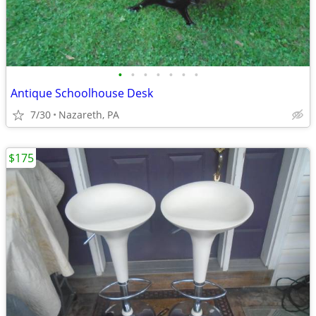
•
•
•
•
•
•
•
Antique Schoolhouse Desk
7/30
Nazareth, PA
$175