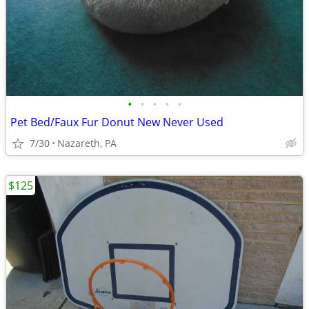
•
•
•
•
•
Pet Bed/Faux Fur Donut New Never Used
7/30
Nazareth, PA
$125