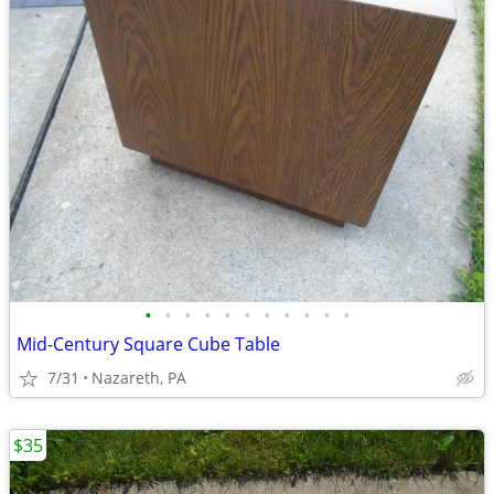
•
•
•
•
•
•
•
•
•
•
•
Mid-Century Square Cube Table
7/31
Nazareth, PA
$35