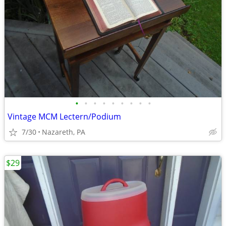
•
•
•
•
•
•
•
•
•
Vintage MCM Lectern/Podium
7/30
Nazareth, PA
$29