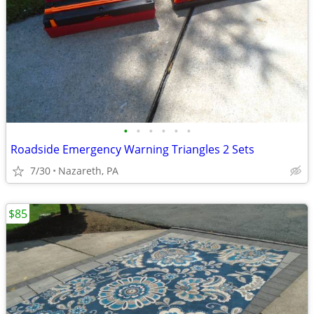
•
•
•
•
•
•
Roadside Emergency Warning Triangles 2 Sets
7/30
Nazareth, PA
$85