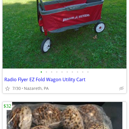
•
•
•
•
•
•
•
•
•
•
Radio Flyer EZ Fold Wagon Utility Cart
7/30
Nazareth, PA
$32