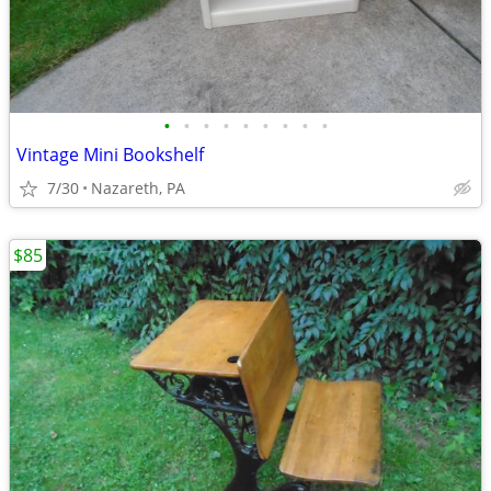
•
•
•
•
•
•
•
•
•
Vintage Mini Bookshelf
7/30
Nazareth, PA
$85