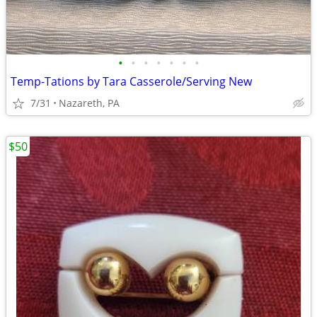
•
•
•
•
•
•
•
Temp-Tations by Tara Casserole/Serving New
7/31
Nazareth, PA
$50