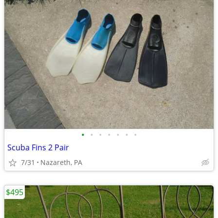
•
•
•
•
•
•
•
Scuba Fins 2 Pair
7/31
Nazareth, PA
$495