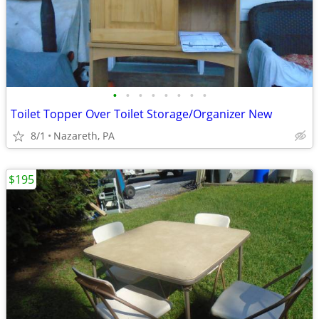
•
•
•
•
•
•
•
•
Toilet Topper Over Toilet Storage/Organizer New
8/1
Nazareth, PA
$195