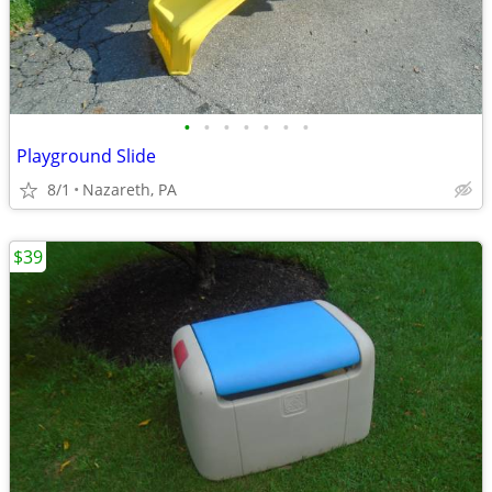
•
•
•
•
•
•
•
Playground Slide
8/1
Nazareth, PA
$39