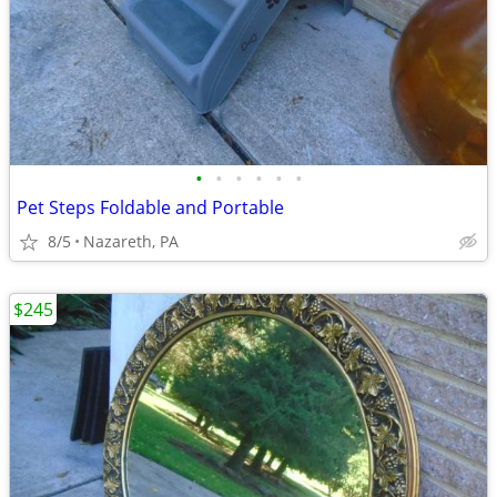
•
•
•
•
•
•
Pet Steps Foldable and Portable
8/5
Nazareth, PA
$245