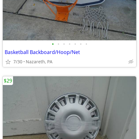
•
•
•
•
•
•
•
Basketball Backboard/Hoop/Net
7/30
Nazareth, PA
$29