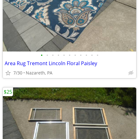
•
•
•
•
•
•
•
•
•
•
•
Area Rug Tremont Lincoln Floral Paisley
7/30
Nazareth, PA
$25