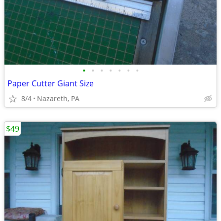
•
•
•
•
•
•
•
Paper Cutter Giant Size
8/4
Nazareth, PA
$49