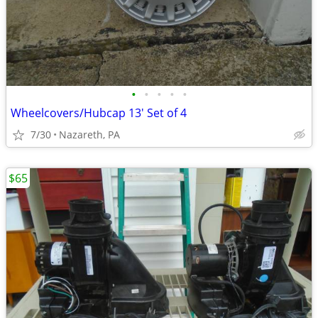
•
•
•
•
•
Wheelcovers/Hubcap 13' Set of 4
7/30
Nazareth, PA
$65