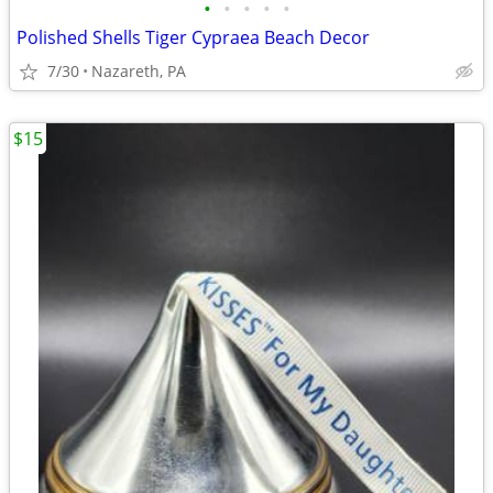
•
•
•
•
•
Polished Shells Tiger Cypraea Beach Decor
7/30
Nazareth, PA
$15