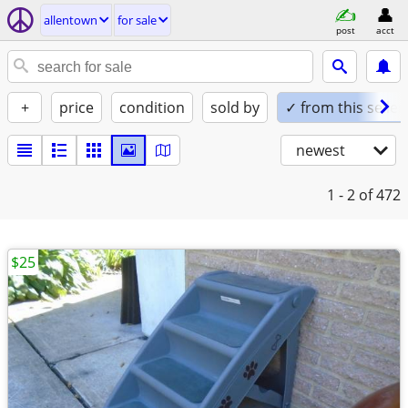
allentown
for sale
post
acct
+
price
condition
sold by
✓ from this seller
newest
1 - 2
of 472
$25