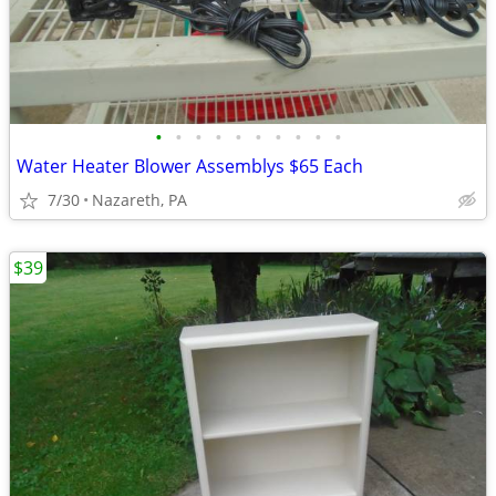
•
•
•
•
•
•
•
•
•
•
Water Heater Blower Assemblys $65 Each
7/30
Nazareth, PA
$39