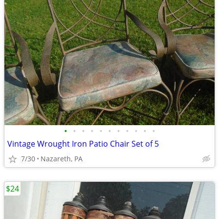
•
•
•
•
•
•
•
•
•
•
•
Vintage Wrought Iron Patio Chair Set of 5
7/30
Nazareth, PA
$24