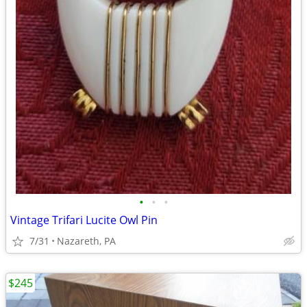
•
•
•
Vintage Trifari Lucite Owl Pin
7/31
Nazareth, PA
$245