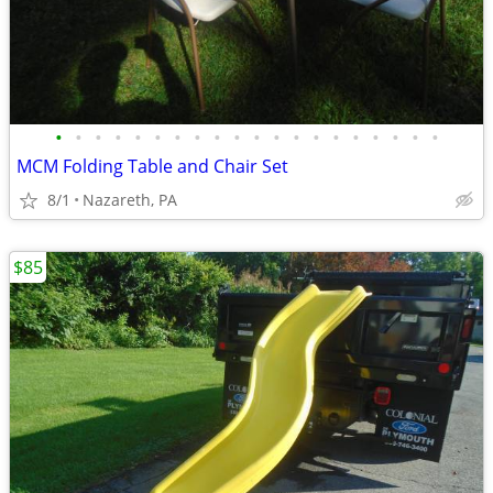
•
•
•
•
•
•
•
•
•
•
•
•
•
•
•
•
•
•
•
•
MCM Folding Table and Chair Set
8/1
Nazareth, PA
$85