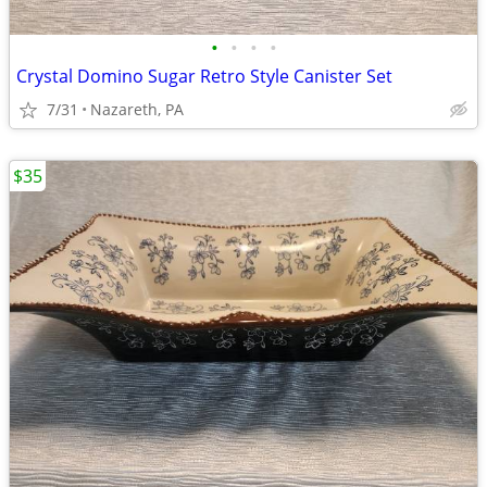
•
•
•
•
Crystal Domino Sugar Retro Style Canister Set
7/31
Nazareth, PA
$35