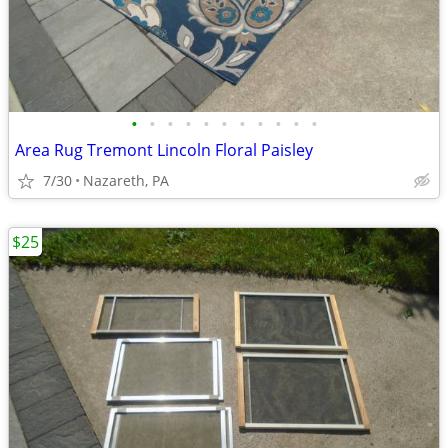
•
•
•
•
•
•
•
•
•
•
•
Area Rug Tremont Lincoln Floral Paisley
7/30
Nazareth, PA
$25