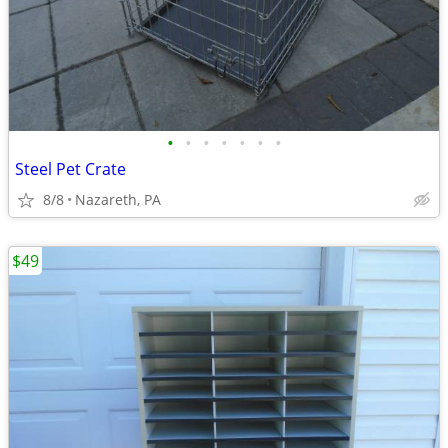
•
•
•
•
•
•
•
Steel Pet Crate
8/8
Nazareth, PA
$49