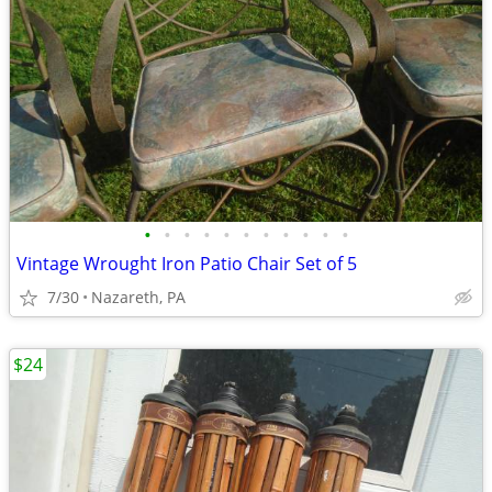
•
•
•
•
•
•
•
•
•
•
•
Vintage Wrought Iron Patio Chair Set of 5
7/30
Nazareth, PA
$24