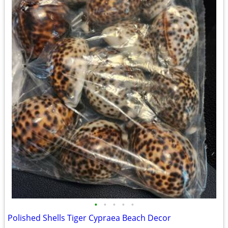
•
•
•
•
•
Polished Shells Tiger Cypraea Beach Decor