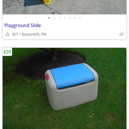
•
•
•
•
•
•
•
Playground Slide
8/1
Nazareth, PA
$39