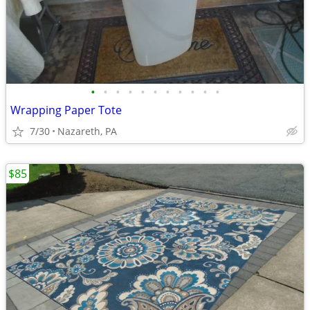
•
•
•
•
•
•
•
•
•
•
•
Wrapping Paper Tote
7/30
Nazareth, PA
$85