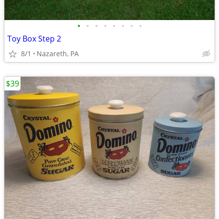
•
•
•
•
•
•
•
•
Toy Box Step 2
8/1
Nazareth, PA
$39