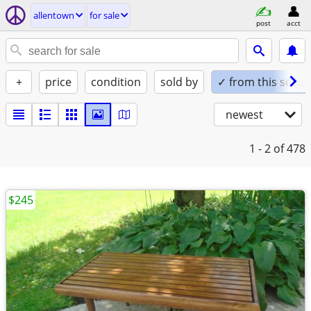
allentown
for sale
post
acct
+
price
condition
sold by
✓ from this seller
newest
1 - 2
of 478
$245