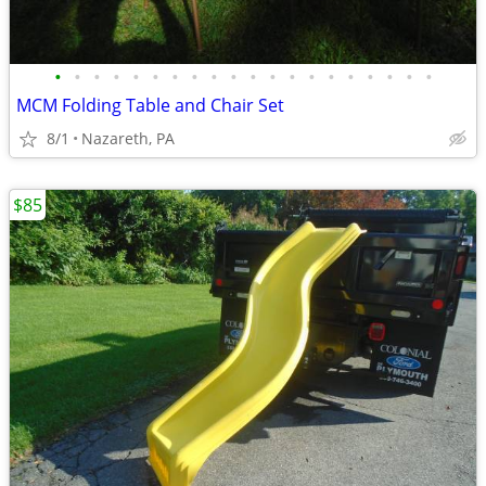
•
•
•
•
•
•
•
•
•
•
•
•
•
•
•
•
•
•
•
•
MCM Folding Table and Chair Set
8/1
Nazareth, PA
$85