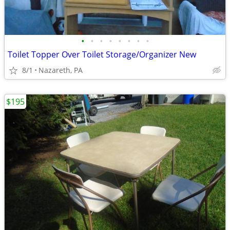
•
•
•
•
•
•
•
•
Toilet Topper Over Toilet Storage/Organizer New
8/1
Nazareth, PA
$195