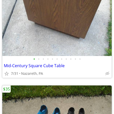
•
•
•
•
•
•
•
•
•
•
•
Mid-Century Square Cube Table
7/31
Nazareth, PA
$35