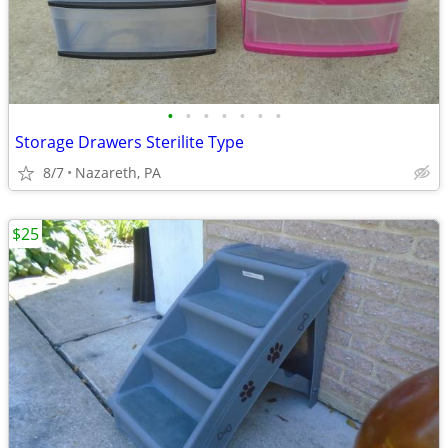
•
•
•
•
•
•
•
Storage Drawers Sterilite Type
8/7
Nazareth, PA
$25