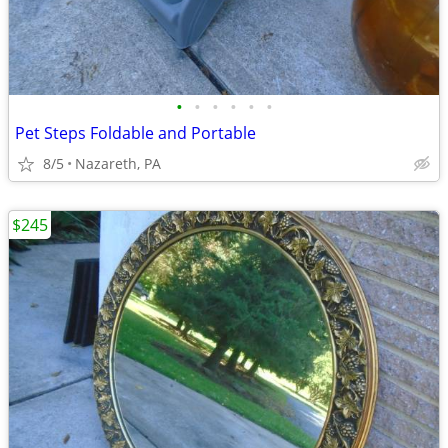
•
•
•
•
•
•
Pet Steps Foldable and Portable
8/5
Nazareth, PA
$245