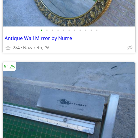
•
•
•
•
•
•
•
•
•
•
•
Antique Wall Mirror by Nurre
8/4
Nazareth, PA
$125