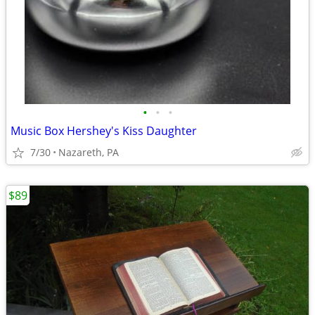
•
•
•
Music Box Hershey's Kiss Daughter
7/30
Nazareth, PA
$89