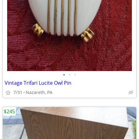
•
•
•
Vintage Trifari Lucite Owl Pin
7/31
Nazareth, PA
$245