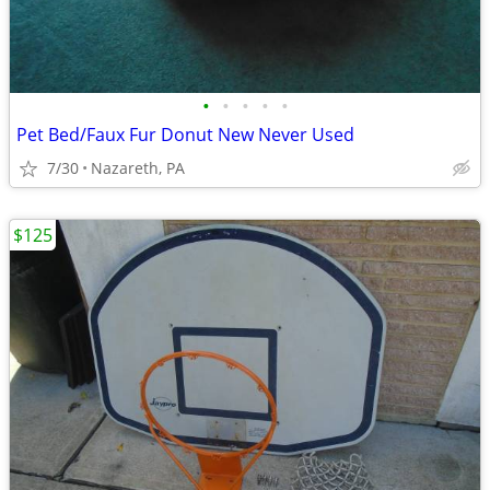
•
•
•
•
•
Pet Bed/Faux Fur Donut New Never Used
7/30
Nazareth, PA
$125