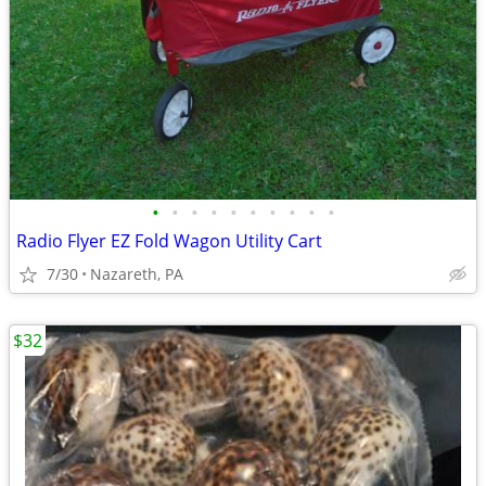
•
•
•
•
•
•
•
•
•
•
Radio Flyer EZ Fold Wagon Utility Cart
7/30
Nazareth, PA
$32