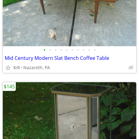
•
•
•
•
•
•
•
•
•
•
Mid Century Modern Slat Bench Coffee Table
8/8
Nazareth, PA
$145