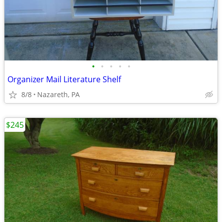
•
•
•
•
•
Organizer Mail Literature Shelf
8/8
Nazareth, PA
$245