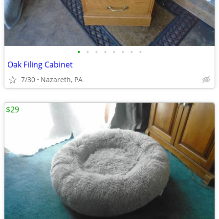
•
•
•
•
•
•
•
•
Oak Filing Cabinet
7/30
Nazareth, PA
$29