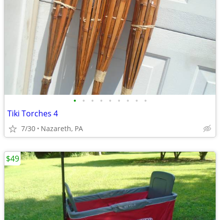
•
•
•
•
•
•
•
•
•
Tiki Torches 4
7/30
Nazareth, PA
$49