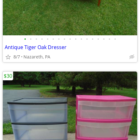
•
•
•
•
•
•
•
•
•
•
•
•
•
•
•
•
•
Antique Tiger Oak Dresser
8/7
Nazareth, PA
$30