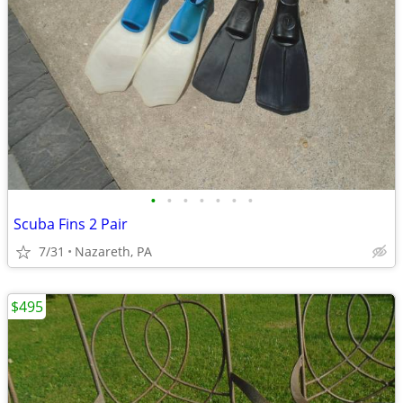
•
•
•
•
•
•
•
Scuba Fins 2 Pair
7/31
Nazareth, PA
$495