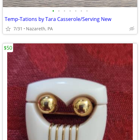
•
•
•
•
•
•
•
Temp-Tations by Tara Casserole/Serving New
7/31
Nazareth, PA
$50