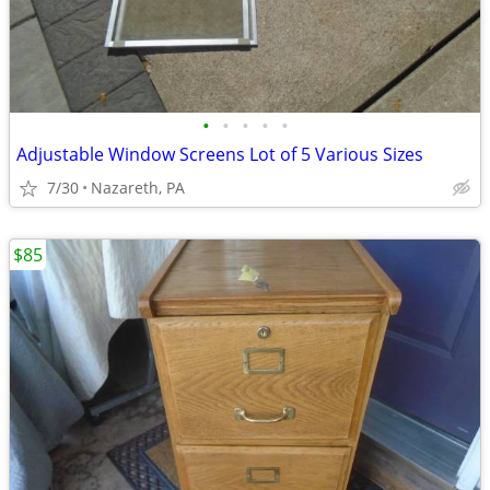
•
•
•
•
•
Adjustable Window Screens Lot of 5 Various Sizes
7/30
Nazareth, PA
$85