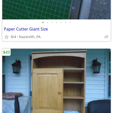
•
•
•
•
•
•
•
Paper Cutter Giant Size
8/4
Nazareth, PA
$49