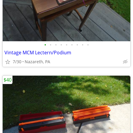
•
•
•
•
•
•
•
•
•
Vintage MCM Lectern/Podium
7/30
Nazareth, PA
$40