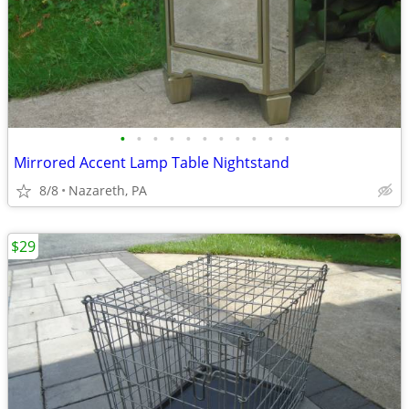
•
•
•
•
•
•
•
•
•
•
•
Mirrored Accent Lamp Table Nightstand
8/8
Nazareth, PA
$29