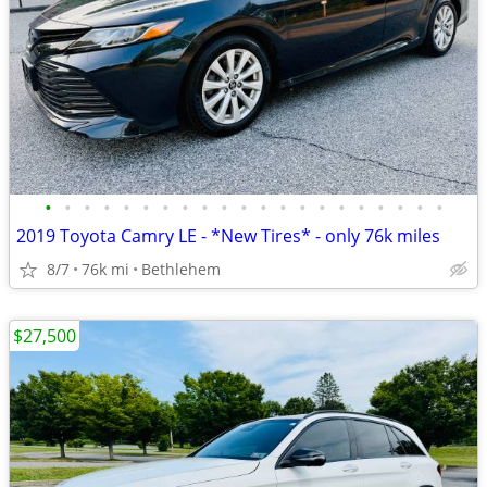
•
•
•
•
•
•
•
•
•
•
•
•
•
•
•
•
•
•
•
•
•
2019 Toyota Camry LE - *New Tires* - only 76k miles
8/7
76k mi
Bethlehem
$27,500