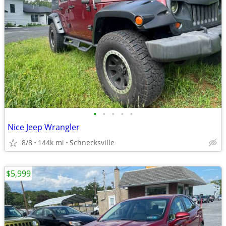
•
•
•
•
•
Nice Jeep Wrangler
8/8
144k mi
Schnecksville
$5,999