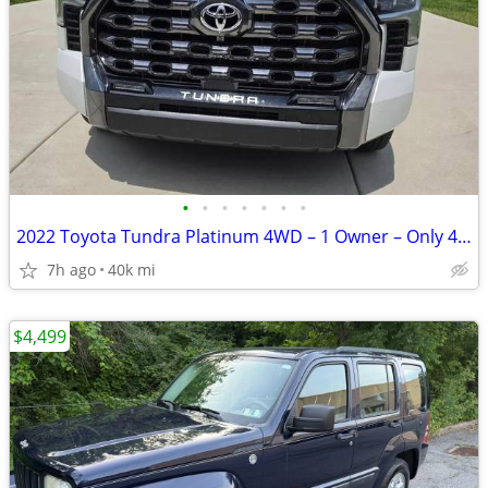
•
•
•
•
•
•
•
2022 Toyota Tundra Platinum 4WD – 1 Owner – Only 40,000 Miles
7h ago
40k mi
$4,499