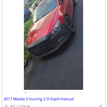
•
•
•
•
•
•
•
•
•
•
•
•
•
•
2017 Mazda 3 touring 2.5l 6spd manual
8/7
132k mi