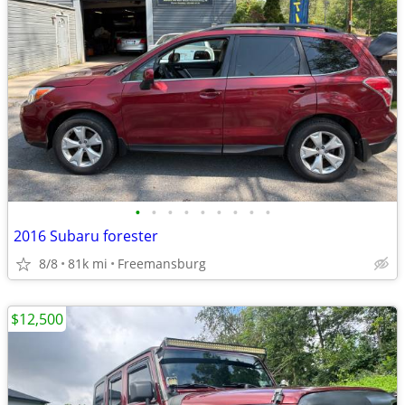
•
•
•
•
•
•
•
•
•
2016 Subaru forester
8/8
81k mi
Freemansburg
$12,500