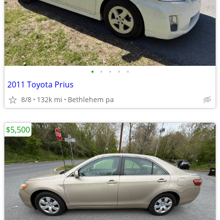
•
•
•
•
•
2011 Toyota Prius
8/8
132k mi
Bethlehem pa
$5,500