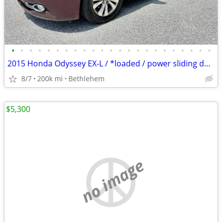
•
•
•
•
•
•
•
•
•
•
•
•
•
•
•
•
•
•
•
•
•
•
•
2015 Honda Odyssey EX-L / *loaded / power sliding doors, heated seats*
8/7
200k mi
Bethlehem
$5,300
no image