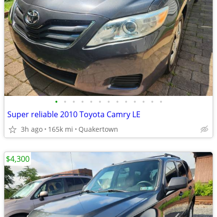
•
•
•
•
•
•
•
•
•
•
•
•
•
Super reliable 2010 Toyota Camry LE
3h ago
165k mi
Quakertown
$4,300