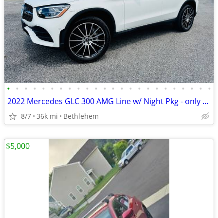
•
•
•
•
•
•
•
•
•
•
•
•
•
•
•
•
•
•
•
•
•
•
•
•
2022 Mercedes GLC 300 AMG Line w/ Night Pkg - only 35k miles *CLEAN*
8/7
36k mi
Bethlehem
$5,000