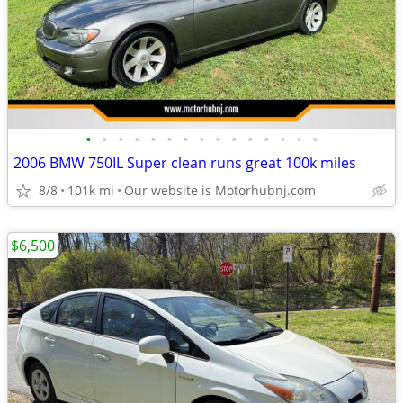
•
•
•
•
•
•
•
•
•
•
•
•
•
•
•
2006 BMW 750IL Super clean runs great 100k miles
8/8
101k mi
Our website is Motorhubnj.com
$6,500