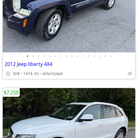
•
•
•
•
•
•
•
•
•
•
•
•
•
•
•
•
2012 Jeep liberty 4X4
8/8
141k mi
Allentown
$7,250