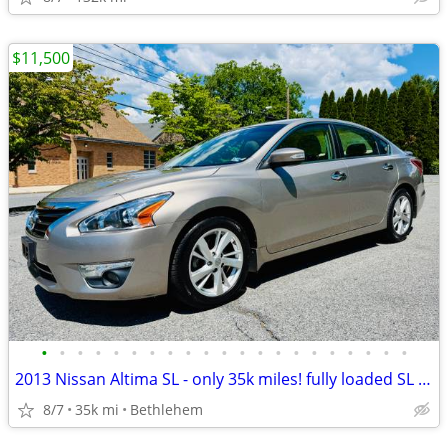
$11,500
•
•
•
•
•
•
•
•
•
•
•
•
•
•
•
•
•
•
•
•
•
2013 Nissan Altima SL - only 35k miles! fully loaded SL model. *clean*
8/7
35k mi
Bethlehem