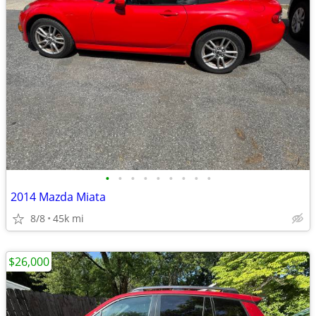
•
•
•
•
•
•
•
•
•
2014 Mazda Miata
8/8
45k mi
$26,000