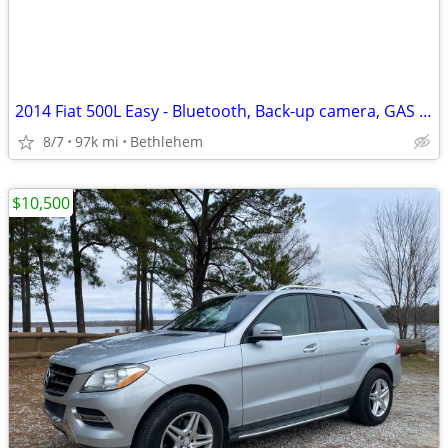
2014 Fiat 500L Easy - Bluetooth, Back-up camera, GAS SAVER
8/7
97k mi
Bethlehem
$10,500