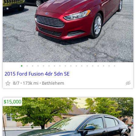
•
•
•
•
•
•
•
•
•
•
•
•
•
•
•
•
•
•
2015 Ford Fusion 4dr Sdn SE
8/7
173k mi
Bethlehem
$15,000