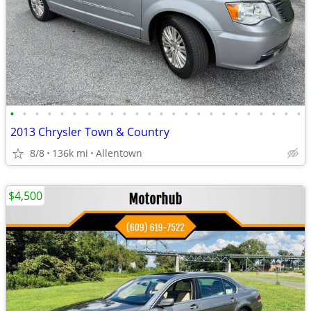
•
•
•
•
•
•
•
•
•
•
•
•
•
•
•
•
•
•
•
•
•
•
•
•
2013 Chrysler Town & Country
8/8
136k mi
Allentown
$4,500