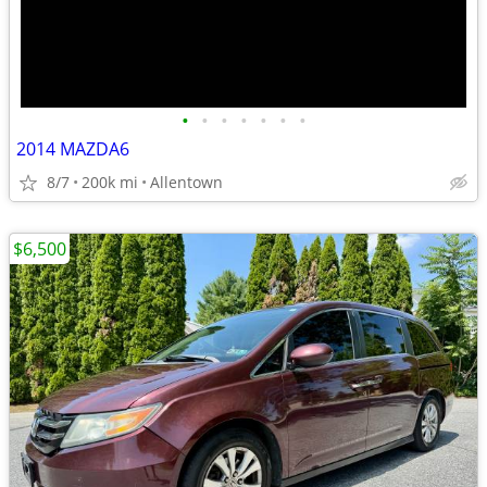
•
•
•
•
•
•
•
2014 MAZDA6
8/7
200k mi
Allentown
$6,500