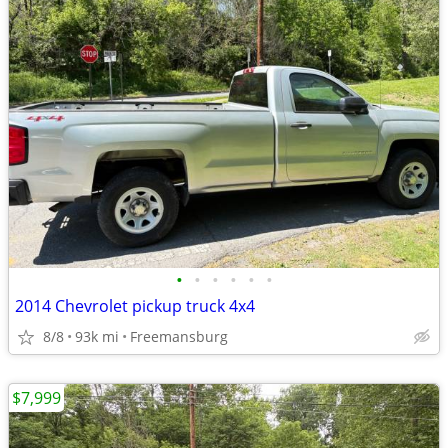
•
•
•
•
•
•
2014 Chevrolet pickup truck 4x4
8/8
93k mi
Freemansburg
$7,999