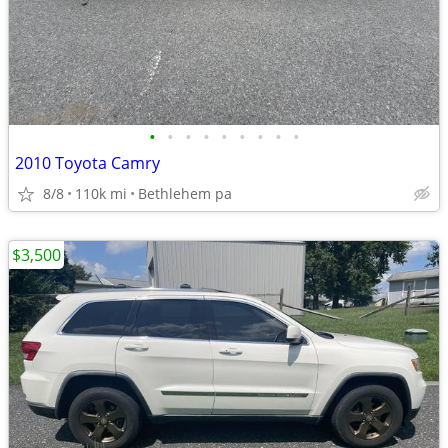
•
•
•
•
•
•
•
•
•
2010 Toyota Camry
8/8
110k mi
Bethlehem pa
$3,500