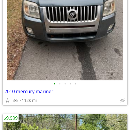
•
•
•
•
•
2010 mercury mariner
8/8
112k mi
$9,999