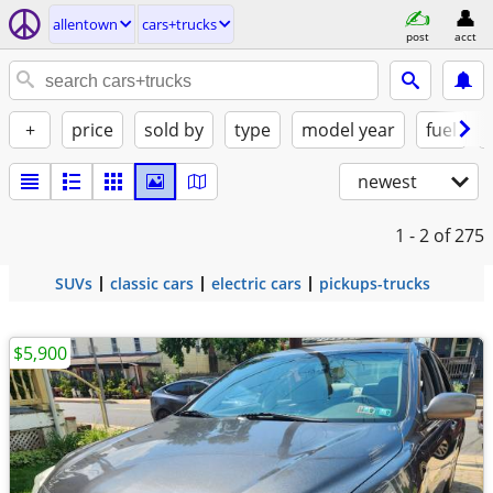
allentown
cars+trucks
post
acct
+
price
sold by
type
model year
fuel
newest
1 - 2
of 275
SUVs
classic cars
electric cars
pickups-trucks
$5,900