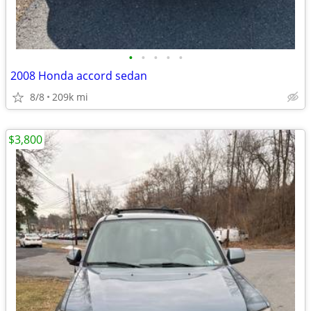
•
•
•
•
•
2008 Honda accord sedan
8/8
209k mi
$3,800