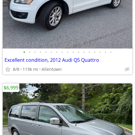
•
•
•
•
•
•
•
•
•
•
•
•
•
•
•
•
•
Excellent condition, 2012 Audi Q5 Quattro
8/8
119k mi
Allentown
$6,999