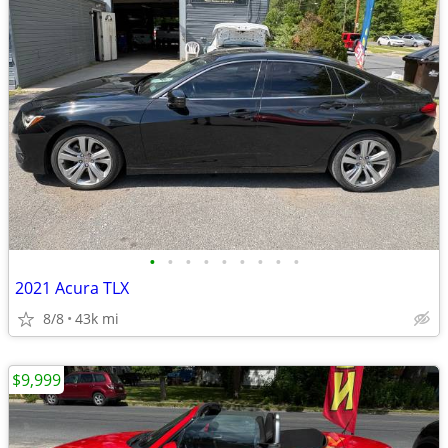
•
•
•
•
•
•
•
•
•
2021 Acura TLX
8/8
43k mi
$9,999