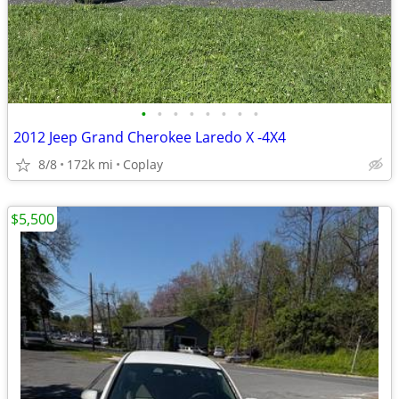
•
•
•
•
•
•
•
•
2012 Jeep Grand Cherokee Laredo X -4X4
8/8
172k mi
Coplay
$5,500