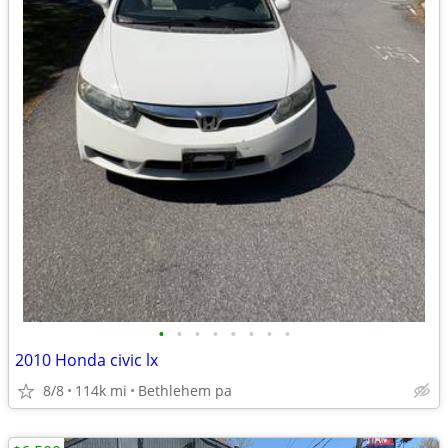
•
•
•
•
•
•
•
•
2010 Honda civic lx
8/8
114k mi
Bethlehem pa