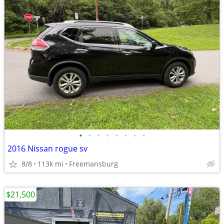
•
•
•
•
•
•
•
•
2016 Nissan rogue sv
8/8
113k mi
Freemansburg
$21,500