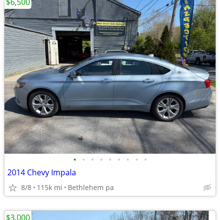
$6,500
•
•
•
•
•
•
•
•
•
2014 Chevy Impala
8/8
115k mi
Bethlehem pa
$3,000