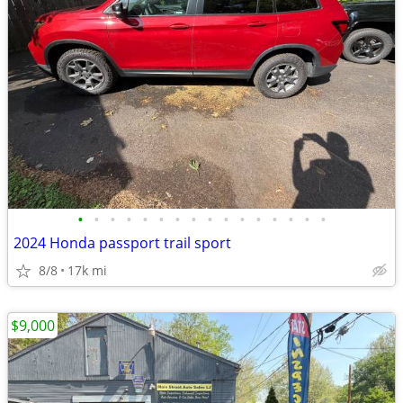
•
•
•
•
•
•
•
•
•
•
•
•
•
•
•
•
2024 Honda passport trail sport
8/8
17k mi
$9,000