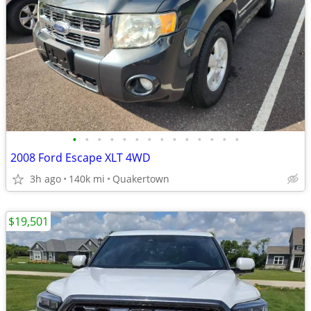
•
•
•
•
•
•
•
•
•
•
•
•
•
•
2008 Ford Escape XLT 4WD
3h ago
140k mi
Quakertown
$19,501