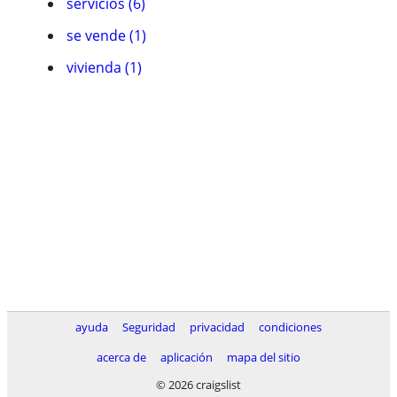
servicios (6)
se vende (1)
vivienda (1)
ayuda
Seguridad
privacidad
condiciones
acerca de
aplicación
mapa del sitio
© 2026 craigslist