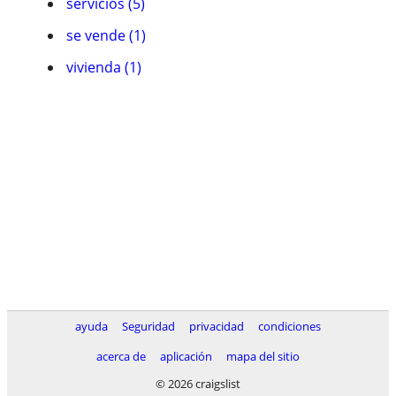
servicios (5)
se vende (1)
vivienda (1)
ayuda
Seguridad
privacidad
condiciones
acerca de
aplicación
mapa del sitio
© 2026 craigslist