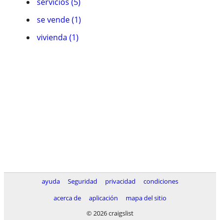
servicios (5)
se vende (1)
vivienda (1)
ayuda
Seguridad
privacidad
condiciones
acerca de
aplicación
mapa del sitio
© 2026 craigslist