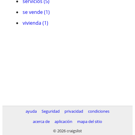
servicios (5)
se vende (1)
vivienda (1)
ayuda
Seguridad
privacidad
condiciones
acerca de
aplicación
mapa del sitio
© 2026 craigslist