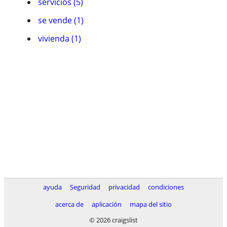
servicios (5)
se vende (1)
vivienda (1)
ayuda
Seguridad
privacidad
condiciones
acerca de
aplicación
mapa del sitio
© 2026 craigslist