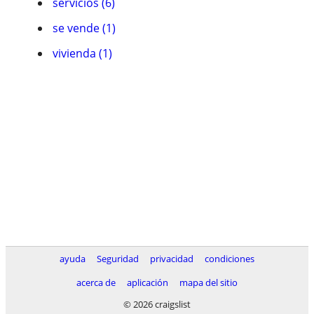
servicios (6)
se vende (1)
vivienda (1)
ayuda
Seguridad
privacidad
condiciones
acerca de
aplicación
mapa del sitio
© 2026 craigslist