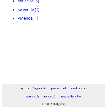
servicios (6)
se vende (1)
vivienda (1)
ayuda
Seguridad
privacidad
condiciones
acerca de
aplicación
mapa del sitio
© 2026 craigslist