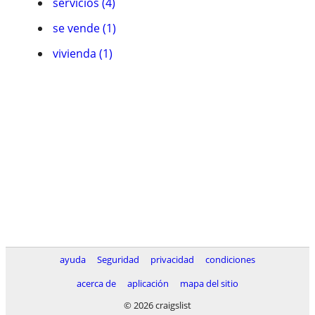
servicios (4)
se vende (1)
vivienda (1)
ayuda
Seguridad
privacidad
condiciones
acerca de
aplicación
mapa del sitio
© 2026 craigslist