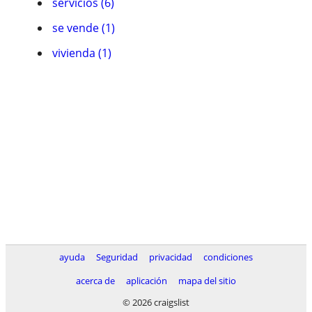
servicios (6)
se vende (1)
vivienda (1)
ayuda
Seguridad
privacidad
condiciones
acerca de
aplicación
mapa del sitio
© 2026 craigslist