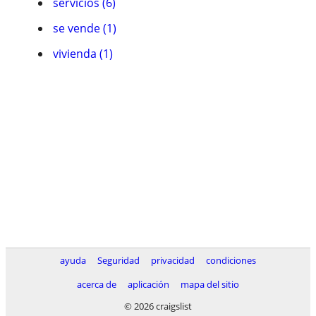
servicios (6)
se vende (1)
vivienda (1)
ayuda
Seguridad
privacidad
condiciones
acerca de
aplicación
mapa del sitio
© 2026 craigslist