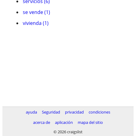
servicios (6)
se vende (1)
vivienda (1)
ayuda
Seguridad
privacidad
condiciones
acerca de
aplicación
mapa del sitio
© 2026 craigslist