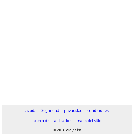
ayuda
Seguridad
privacidad
condiciones
acerca de
aplicación
mapa del sitio
© 2026 craigslist