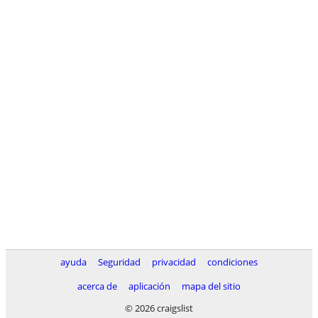
ayuda
Seguridad
privacidad
condiciones
acerca de
aplicación
mapa del sitio
© 2026 craigslist