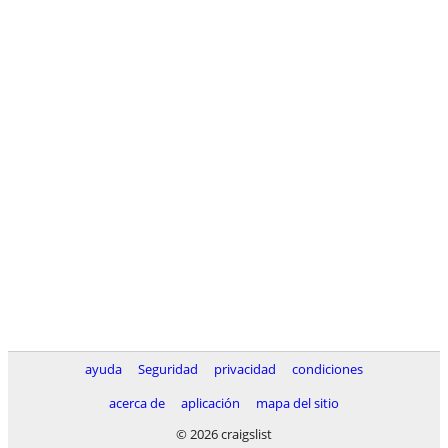
ayuda
Seguridad
privacidad
condiciones
acerca de
aplicación
mapa del sitio
© 2026 craigslist