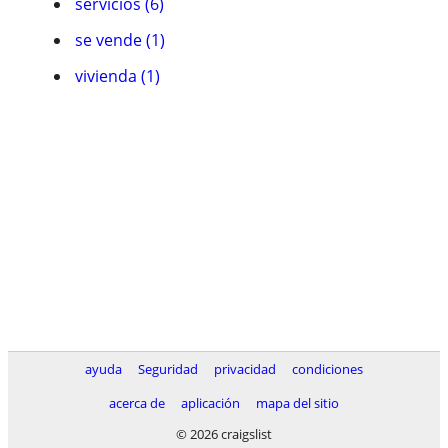
servicios (6)
se vende (1)
vivienda (1)
ayuda
Seguridad
privacidad
condiciones
acerca de
aplicación
mapa del sitio
© 2026 craigslist