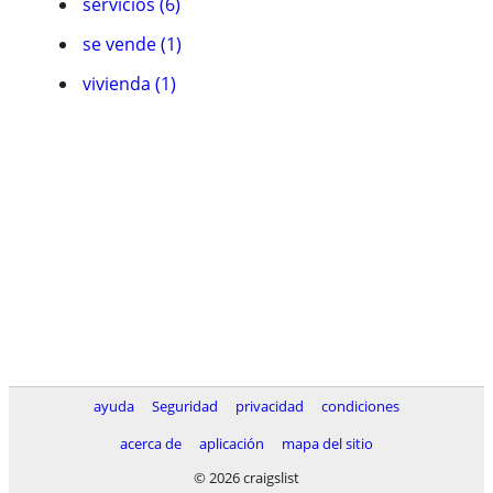
servicios (6)
se vende (1)
vivienda (1)
ayuda
Seguridad
privacidad
condiciones
acerca de
aplicación
mapa del sitio
© 2026 craigslist