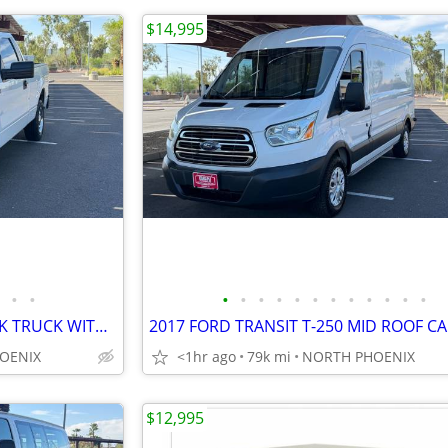
$14,995
•
•
•
•
•
•
•
•
•
•
•
•
•
•
2014 FORD F150 REG CAB WORK TRUCK WITH TOOL BOX
OENIX
<1hr ago
79k mi
NORTH PHOENIX
$12,995