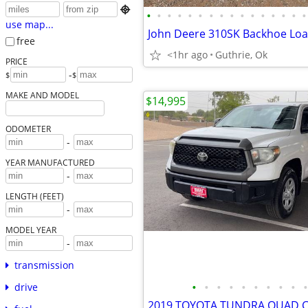

•
•
•
•
•
•
•
•
•
•
•
•
•
•
•
•
use map...
free
<1hr ago
Guthrie, Ok
PRICE
-
$
$
MAKE AND MODEL
$14,995
ODOMETER
-
YEAR MANUFACTURED
-
LENGTH (FEET)
-
MODEL YEAR
-
transmission
•
•
•
•
•
•
•
•
•
•
drive