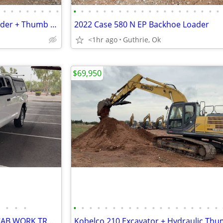
•
•
•
•
•
•
•
•
•
•
•
•
•
•
•
•
•
•
•
•
•
•
•
•
•
•
•
•
John Deere 310SK Backhoe Loader + Thumb & Front + Rear Aux Hydraulics
2022 Case 580 N EP Backhoe Loader
<1hr ago
Guthrie, Ok
$69,950
•
•
•
•
•
•
•
•
•
•
•
•
•
•
•
•
•
•
•
•
•
•
2019 TOYOTA TUNDRA QUAD CAB WORK TRUCK WITH UTILITY SHELL