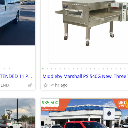
•
•
•
•
•
•
•
•
•
•
•
•
•
•
•
•
•
•
•
•
•
•
2005 CHEVY EXPRESS G3500 EXTENDED 11 PASSENGER CARGO VAN WORK TRUCK
ENIX
<1hr ago
$35,500