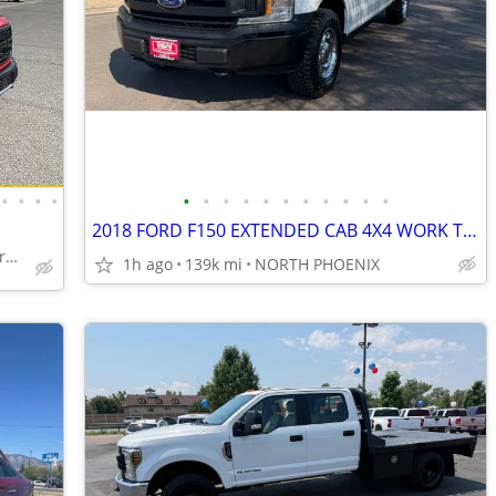
•
•
•
•
•
•
•
•
•
•
•
•
•
•
•
2018 FORD F150 EXTENDED CAB 4X4 WORK TRUCK
5150 Ellison Ne, Albuquerque, NM 97109
1h ago
139k mi
NORTH PHOENIX