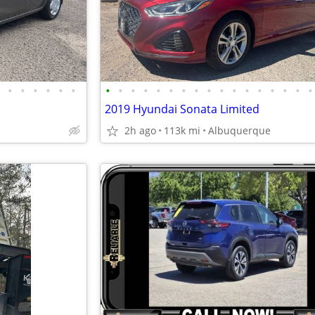
•
•
•
•
•
•
•
•
•
•
•
•
•
•
•
•
•
•
•
•
•
•
•
2019 Hyundai Sonata Limited
2h ago
113k mi
Albuquerque