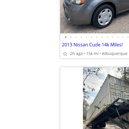
•
•
•
•
•
•
•
•
•
•
•
•
•
2013 Nissan Cude 14k Miles!
2h ago
15k mi
Albuquerque