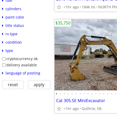
fuel
<1hr ago
184k mi
NORTH PH
cylinders
paint color
$35,750
title status
rv type
condition
type
cryptocurrency ok
delivery available
language of posting
reset
apply
•
•
•
•
•
•
•
•
•
•
•
•
•
•
•
•
Cat 305.5E MiniExcavator
<1hr ago
Guthrie, Ok