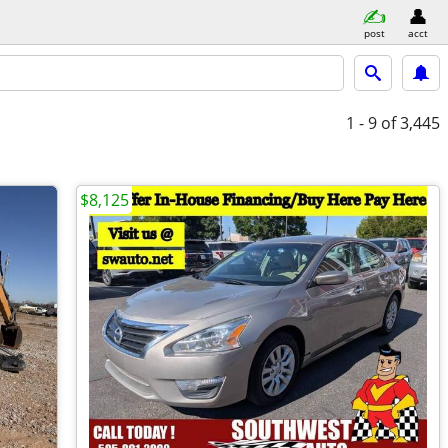
post
acct
1 - 9
of 3,445
$8,125