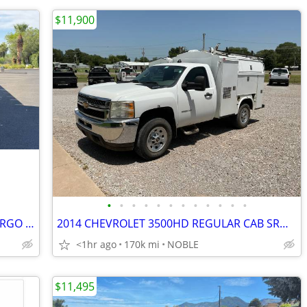
$11,900
•
•
•
•
•
•
•
•
•
•
•
•
2017 FORD TRANSIT T-250 MID ROOF CARGO VAN WORK TRUCK
2014 CHEVROLET 3500HD REGULAR CAB SRW W/ KUV UTILITY BED
<1hr ago
170k mi
NOBLE
$11,495