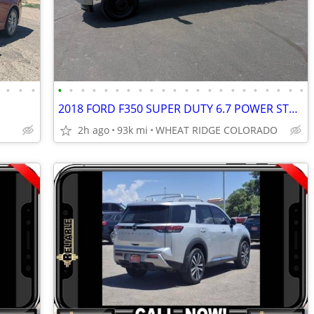
•
•
•
•
•
•
•
•
•
•
•
•
•
•
•
•
•
•
•
•
•
•
•
•
•
2018 FORD F350 SUPER DUTY 6.7 POWER STROKE DIESEL 4X4 DUALLY FLAT BED
2h ago
93k mi
WHEAT RIDGE COLORADO