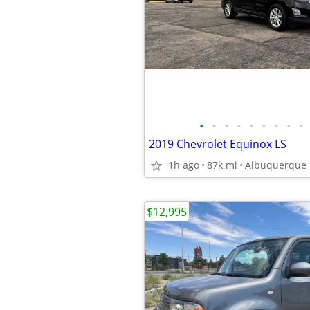
•
•
•
•
•
•
•
•
•
2019 Chevrolet Equinox LS
1h ago
87k mi
Albuquerque
$12,995