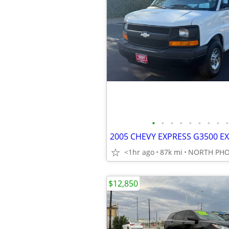
•
•
•
•
•
•
•
•
•
<1hr ago
87k mi
NORTH PHO
$12,850