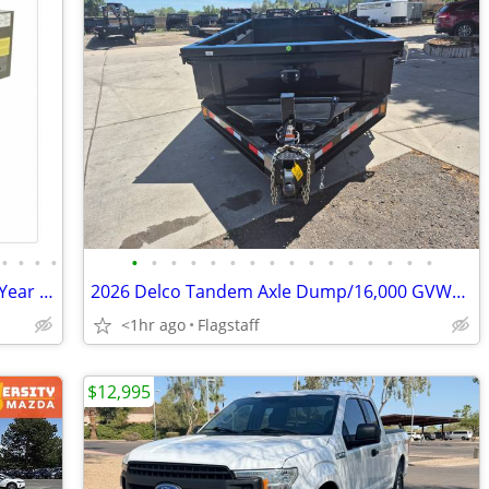
•
•
•
•
•
•
•
•
•
•
•
•
•
•
•
•
•
•
•
•
Middleby Marshall PS 540G New. Three Year Warranty Warehouse Sale.
2026 Delco Tandem Axle Dump/16,000 GVWR/83"X14' D-041631
<1hr ago
Flagstaff
$12,995