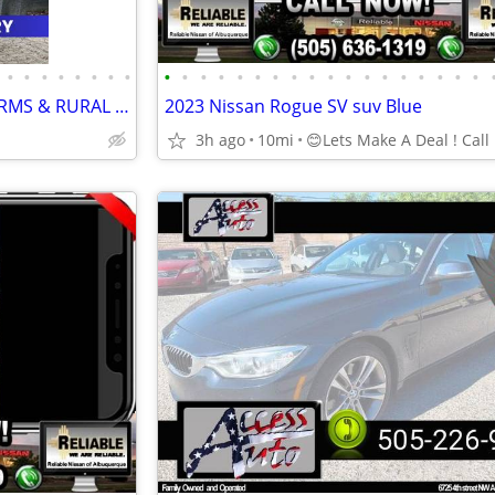
•
•
•
•
•
•
•
•
•
•
•
•
•
•
•
•
•
•
•
•
•
•
•
•
•
•
SHIPPING CONTAINERS FOR FARMS & RURAL PROPERTIES 505-614-8868
2023 Nissan Rogue SV suv Blue
3h ago
10mi