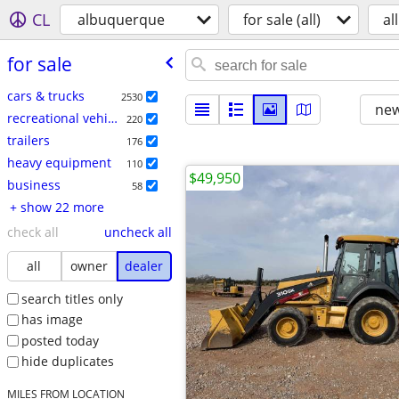
CL
albuquerque
for sale (all)
all
for sale
cars & trucks
2530
new
recreational vehicles
220
trailers
176
heavy equipment
110
$49,950
business
58
+ show 22 more
check all
uncheck all
all
owner
dealer
search titles only
has image
posted today
hide duplicates
MILES FROM LOCATION