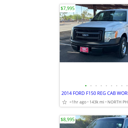
$7,995
•
•
•
•
•
•
•
•
•
<1hr ago
143k mi
NORTH PH
$8,995