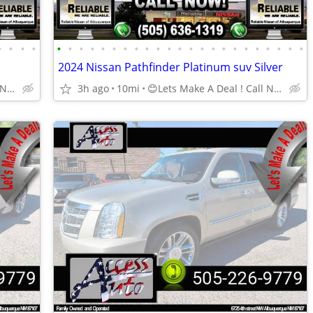
•
•
•
•
•
•
•
•
•
•
•
•
•
•
•
•
•
•
•
•
•
•
•
•
•
•
•
2024 Nissan Pathfinder Platinum suv Silver
😊️Lets Make A Deal ! Call Now
3h ago
10mi
😊️Lets Make A Deal ! Call Now