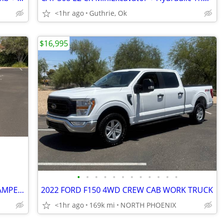
<1hr ago
Guthrie, Ok
$16,995
•
•
•
•
•
•
•
•
•
•
•
•
2020 FORD RANGER EXTRA CAB WITH CAMPER SHELL WORK TRUCK
2022 FORD F150 4WD CREW CAB WORK TRUCK
<1hr ago
169k mi
NORTH PHOENIX