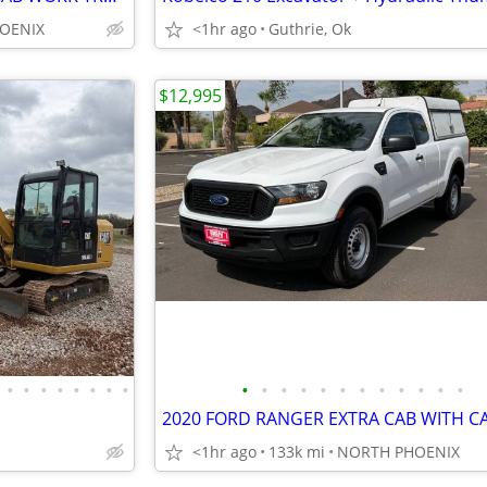
OENIX
<1hr ago
Guthrie, Ok
$12,995
•
•
•
•
•
•
•
•
•
•
•
•
•
•
•
•
•
•
•
•
<1hr ago
133k mi
NORTH PHOENIX