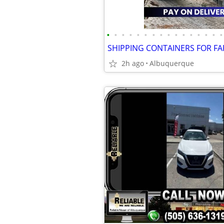
•
•
•
•
•
•
•
•
•
•
•
•
•
•
•
•
2h ago
Albuquerque