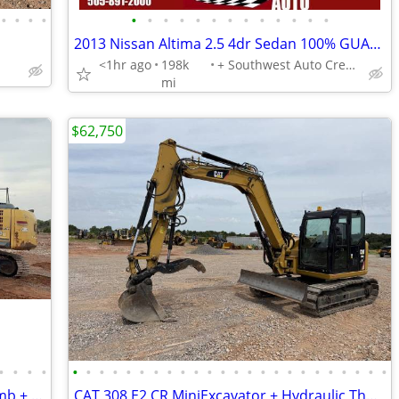
•
•
•
•
•
•
•
•
•
•
•
•
•
•
•
•
•
2013 Nissan Altima 2.5 4dr Sedan 100% GUARANTEED CREDIT APPROVAL!
<1hr ago
198k
+ Southwest Auto Credit
mi
$62,750
•
•
•
•
•
•
•
•
•
•
•
•
•
•
•
•
•
•
•
•
•
•
•
•
•
•
•
•
Kobelco 210 Excavator + Hydraulic Thumb + No DEF Required
CAT 308 E2 CR MiniExcavator + Hydraulic Thumb