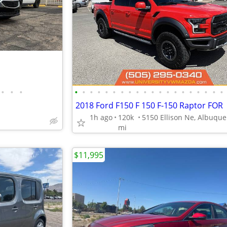
•
•
•
•
•
•
•
•
•
•
•
•
•
•
•
•
•
•
•
•
•
•
•
2018 Ford F150 F 150 F-150 Raptor FOR
1h ago
120k
mi
$11,995