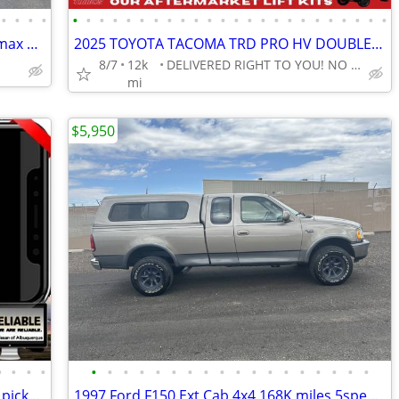
•
•
•
•
•
•
•
•
•
•
•
•
•
•
•
•
•
•
•
•
•
•
•
•
•
•
•
•
2004 Chevrolet Silverado 2500HD Duramax Diesel
2025 TOYOTA TACOMA TRD PRO HV DOUBLE CAB 4X4 ~ UNIQUE TRUCKS
8/7
12k
DELIVERED RIGHT TO YOU! NO OBLIGATION!
mi
$5,950
•
•
•
•
•
•
•
•
•
•
•
•
•
•
•
•
•
•
•
•
•
•
2023 Chevy Chevrolet Silverado 1500 LT pickup Brown
1997 Ford F150 Ext Cab 4x4 168K miles 5speed stick