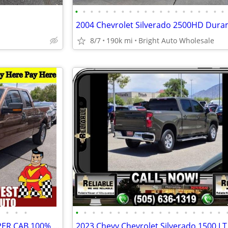
•
•
•
•
•
•
•
•
•
•
•
•
•
•
•
•
•
•
•
•
8/7
190k mi
Bright Auto Wholesale
•
•
•
•
•
•
•
•
•
•
•
•
•
•
•
•
•
•
•
•
•
2011 Ford F-150 F150 F 150 SUPER CAB 100% GUARANTEED CREDIT APPROVAL!