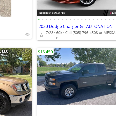
•
•
•
•
•
•
•
•
•
•
•
•
•
•
•
•
•
•
•
•
2020 Dodge Charger GT AUTONATION
7/28
60k
mi
$15,450