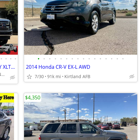
•
•
•
•
•
•
•
•
•
•
•
•
•
•
•
•
•
•
•
•
2016 FORD F-250 F250 F 250 SUPERDUTY XLT LONG BED 4X4 ~ UNIQUE TRUCK
2014 Honda CR-V EX-L AWD
DELIVERED RIGHT TO YOU! NO OBLIGATION!
7/30
91k mi
Kirtland AFB
$4,350