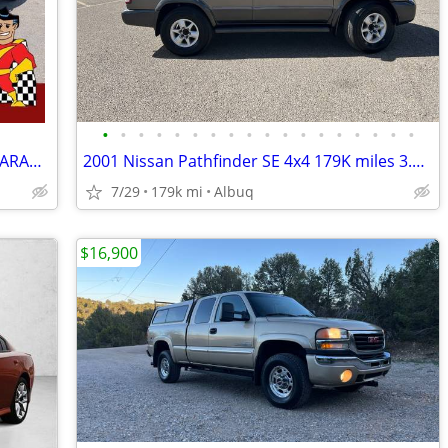
•
•
•
•
•
•
•
•
•
•
•
•
•
•
•
•
•
•
2013 Kia Optima EX 4dr Sedan 100% GUARANTEED CREDIT APPROVAL!
2001 Nissan Pathfinder SE 4x4 179K miles 3.5 V-6 Automatic Cold a/c
7/29
179k mi
Albuq
$16,900