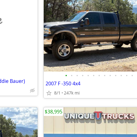
e
•
•
•
•
•
•
•
•
•
•
•
•
•
die Bauer)
2007 F -350 4x4
8/1
247k mi
$38,995