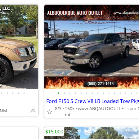
•
•
•
•
•
•
•
•
•
•
•
•
•
•
•
•
•
•
•
•
8/3
160k
 NM
mi
$15,000