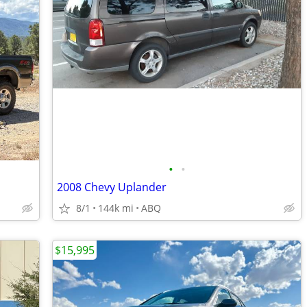
•
•
2008 Chevy Uplander
8/1
144k mi
ABQ
$15,995