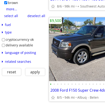
brown
8/6
98k mi
+ Southwest Auto
more...
select all
deselect all
$9,500
fuel
type
cryptocurrency ok
delivery available
language of posting
related searches
reset
apply
•
•
•
•
•
•
•
•
•
•
•
•
•
•
•
•
8/5
94k mi
Albuq - Belen