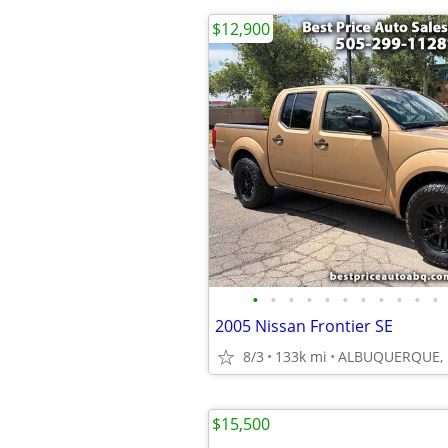
$12,900
•
•
•
•
•
•
•
•
•
•
•
2005 Nissan Frontier SE
8/3
133k mi
ALBUQUERQUE,
$15,500