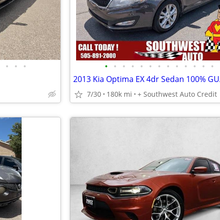
•
•
•
•
•
•
•
•
•
•
•
•
•
•
•
•
7/30
180k mi
+ Southwest Auto Credit