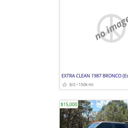
no imag
EXTRA CLEAN 1987 BRONCO (Ed
8/2
150k mi
$15,000