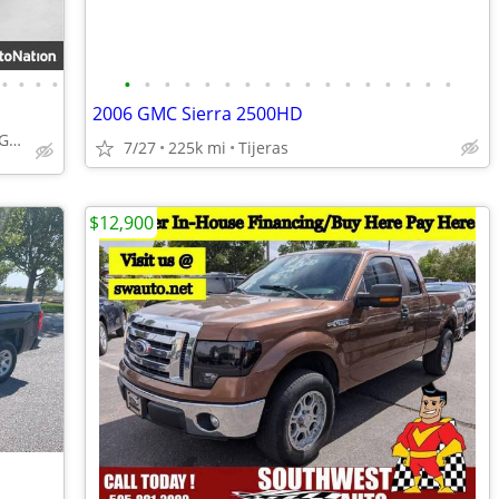
•
•
•
•
•
•
•
•
•
•
•
•
•
•
•
•
•
•
•
•
•
2006 GMC Sierra 2500HD
Call (505) 796-4508 or MESSAGE/CHAT to confirm availability
7/27
225k mi
Tijeras
$12,900