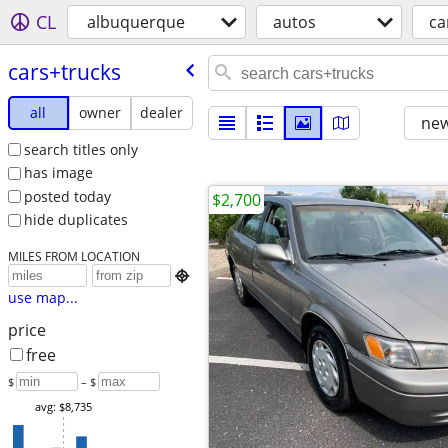
CL
albuquerque
autos
ca
cars+trucks
all
owner
dealer
new
search titles only
has image
posted today
$2,700
hide duplicates
MILES FROM LOCATION

use map...
price
free
$
– $
avg: $8,735