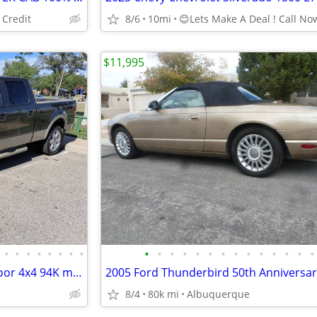
 Credit
8/6
10mi
😊️Lets Make A Deal ! Call No
$11,995
•
•
•
•
•
•
•
•
•
•
•
•
•
•
•
•
•
•
•
•
•
•
2008 Ford F150 Super Crew 4door 4x4 94K miles King Ranch Like New
8/4
80k mi
Albuquerque