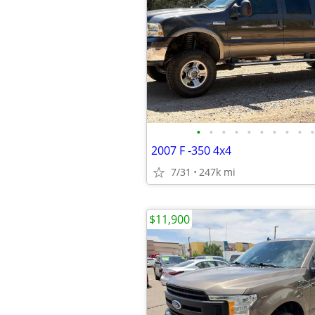
•
•
•
•
•
•
•
•
•
•
2007 F -350 4x4
7/31
247k mi
$11,900