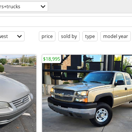
rs+trucks
est
price
sold by
type
model year
$18,995