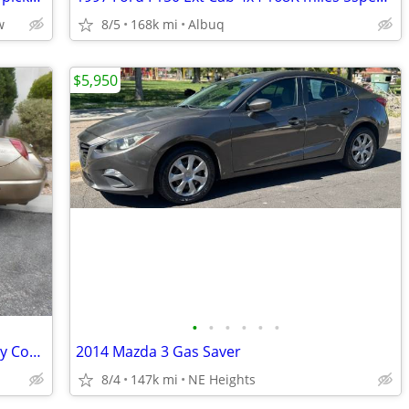
w
8/5
168k mi
Albuq
$5,950
•
•
•
•
•
•
2005 Ford Thunderbird 50th Anniversary Convertible
2014 Mazda 3 Gas Saver
8/4
147k mi
NE Heights