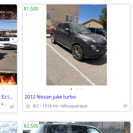
$1,500
•
•
•
•
Ford F150 S Crew V8 LB Loaded Tow Pkg Ez InHouse Financing Trades OK
2012 Nissan juke turbo
www.ABQAUTOOUTLET.com 1400 WYOMING BLVD NE ALBUQUERQUE, NM
8/2
151k mi
Albuquerque
$2,500