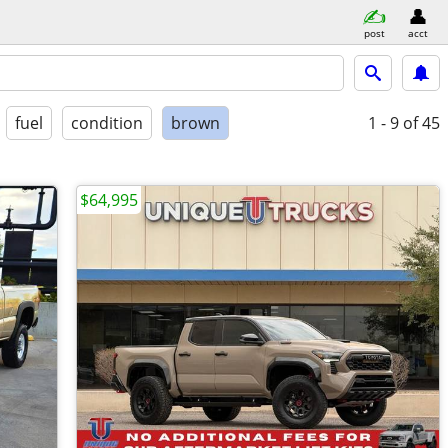
post
acct
fuel
condition
brown
1 - 9
of 45
$64,995