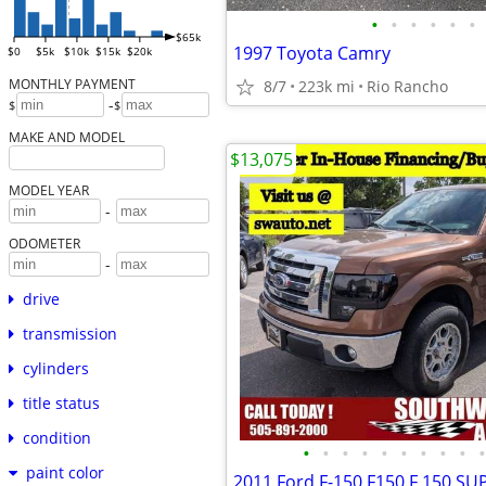
•
•
•
•
•
•
$65k
1997 Toyota Camry
$0
$5k
$10k
$15k
$20k
MONTHLY PAYMENT
8/7
223k mi
Rio Rancho
-
$
$
MAKE AND MODEL
$13,075
MODEL YEAR
-
ODOMETER
-
drive
transmission
cylinders
title status
condition
•
•
•
•
•
•
•
•
•
•
paint color