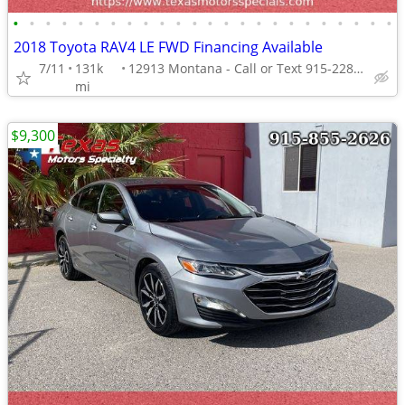
•
•
•
•
•
•
•
•
•
•
•
•
•
•
•
•
•
•
•
•
•
•
•
•
2018 Toyota RAV4 LE FWD Financing Available
7/11
131k
12913 Montana - Call or Text 915-228-4203
mi
$9,300