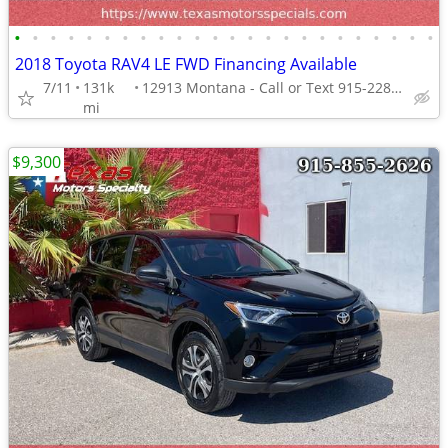
•
•
•
•
•
•
•
•
•
•
•
•
•
•
•
•
•
•
•
•
•
•
•
•
2018 Toyota RAV4 LE FWD Financing Available
7/11
131k
12913 Montana - Call or Text 915-228-4203
mi
$9,300