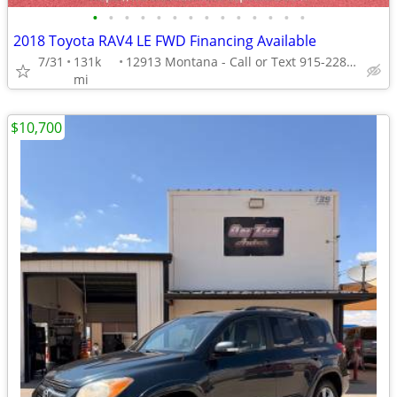
•
•
•
•
•
•
•
•
•
•
•
•
•
•
2018 Toyota RAV4 LE FWD Financing Available
7/31
131k
12913 Montana - Call or Text 915-228-4203
mi
$10,700