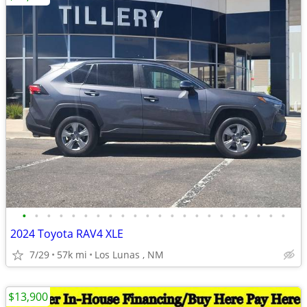
•
•
•
•
•
•
•
•
•
•
•
•
•
•
•
•
•
•
•
•
•
•
2024 Toyota RAV4 XLE
7/29
57k mi
Los Lunas , NM
$13,900