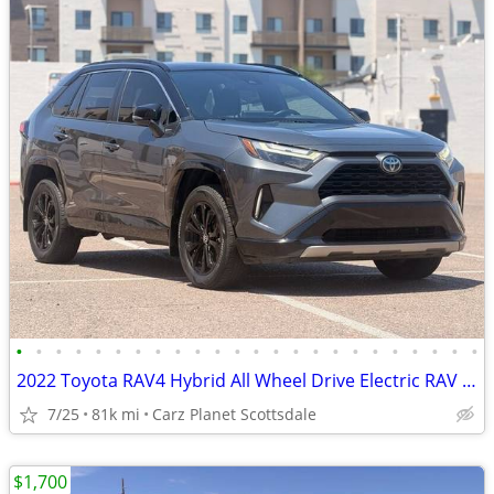
•
•
•
•
•
•
•
•
•
•
•
•
•
•
•
•
•
•
•
•
•
•
•
•
2022 Toyota RAV4 Hybrid All Wheel Drive Electric RAV 4 XSE SUV LOCAL TRADE IN T
7/25
81k mi
Carz Planet Scottsdale
$1,700