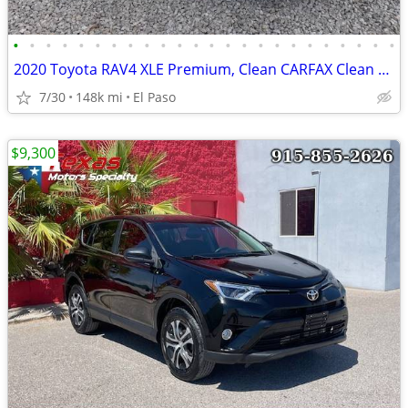
•
•
•
•
•
•
•
•
•
•
•
•
•
•
•
•
•
•
•
•
•
•
•
•
2020 Toyota RAV4 XLE Premium, Clean CARFAX Clean TITLE !!
7/30
148k mi
El Paso
$9,300