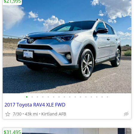
$21,995
•
•
•
•
•
•
•
•
•
•
•
•
•
•
•
•
2017 Toyota RAV4 XLE FWD
7/30
43k mi
Kirtland AFB
$31,495