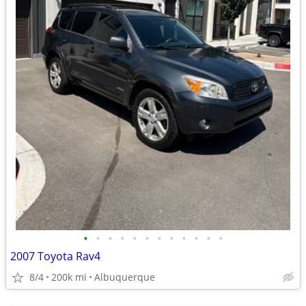
•
•
•
•
•
•
•
•
•
•
•
•
2007 Toyota Rav4
8/4
200k mi
Albuquerque