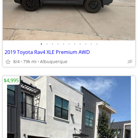
•
•
•
•
•
•
•
•
•
•
•
2019 Toyota Rav4 XLE Premium AWD
8/4
79k mi
Albuquerque
$4,995