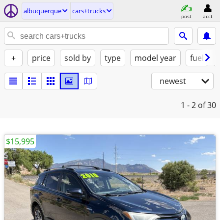
albuquerque
cars+trucks
post
acct
+
price
sold by
type
model year
fuel
newest
1 - 2
of 30
$15,995