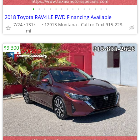
•
•
•
•
•
•
•
•
•
•
•
•
•
•
2018 Toyota RAV4 LE FWD Financing Available
7/24
131k
12913 Montana - Call or Text 915-228-4203
mi
$9,300