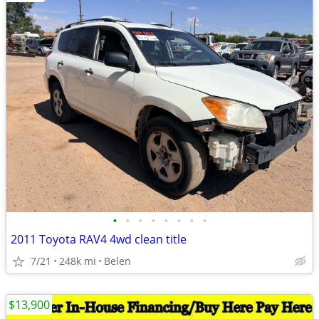
•
•
•
•
•
•
•
•
2011 Toyota RAV4 4wd clean title
7/21
248k mi
Belen
$13,900