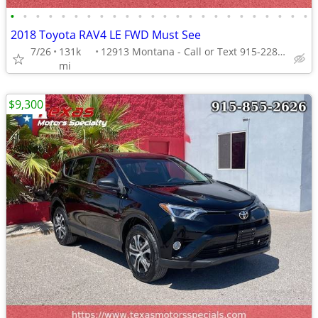
•
•
•
•
•
•
•
•
•
•
•
•
•
•
•
•
•
•
•
•
•
•
•
•
2018 Toyota RAV4 LE FWD Must See
7/26
131k
12913 Montana - Call or Text 915-228-4203
mi
$9,300