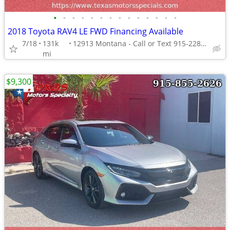
•
•
•
•
•
•
•
•
•
•
•
•
•
•
2018 Toyota RAV4 LE FWD Financing Available
7/18
131k
12913 Montana - Call or Text 915-228-4203
mi
$9,300