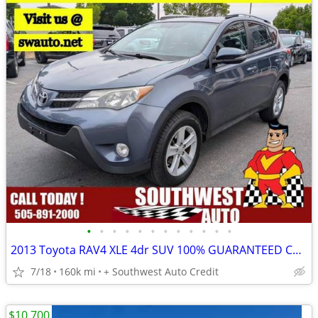
•
•
•
•
•
•
•
•
•
•
•
•
2013 Toyota RAV4 XLE 4dr SUV 100% GUARANTEED CREDIT APPROVAL!
7/18
160k mi
+ Southwest Auto Credit
$10,700