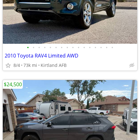
•
•
•
•
•
•
•
•
•
•
•
•
•
•
•
•
2010 Toyota RAV4 Limited AWD
8/4
73k mi
Kirtland AFB
$24,500