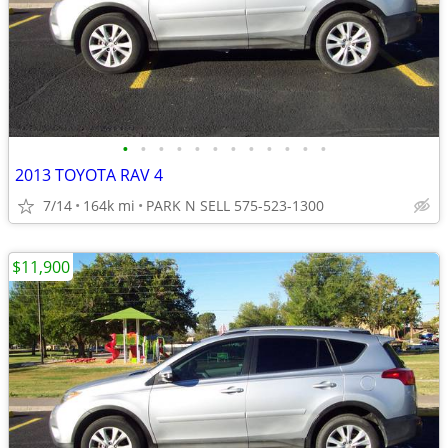
•
•
•
•
•
•
•
•
•
•
•
•
2013 TOYOTA RAV 4
7/14
164k mi
PARK N SELL 575-523-1300
$11,900