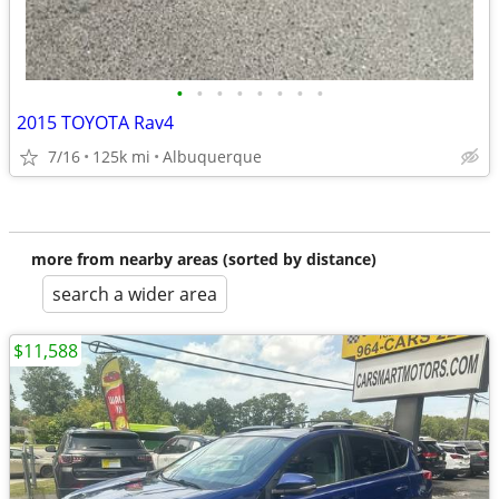
•
•
•
•
•
•
•
•
2015 TOYOTA Rav4
7/16
125k mi
Albuquerque
more from nearby areas (sorted by distance)
search a wider area
$11,588