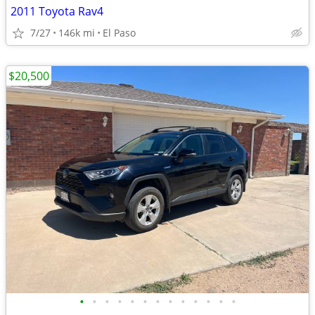
2011 Toyota Rav4
7/27
146k mi
El Paso
$20,500
•
•
•
•
•
•
•
•
•
•
•
•
•