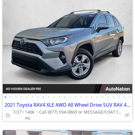
•
•
•
•
•
•
•
•
•
•
•
•
•
•
•
•
•
•
•
•
•
•
•
•
2021 Toyota RAV4 XLE AWD All Wheel Drive SUV RAV 4 AUTONATION
7/27
140k
Call (877) 594-0869 or MESSAGE/CHAT to confirm availability
mi