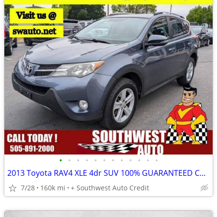
•
•
•
•
•
•
•
•
•
•
•
•
2013 Toyota RAV4 XLE 4dr SUV 100% GUARANTEED CREDIT APPROVAL!
7/28
160k mi
+ Southwest Auto Credit