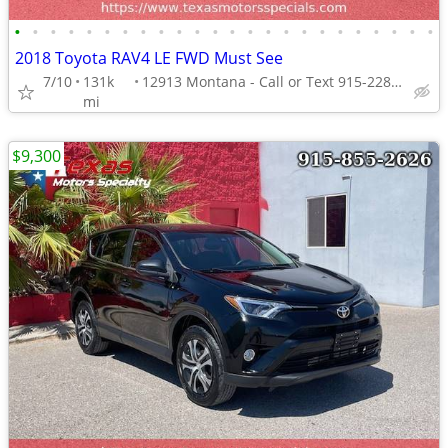
•
•
•
•
•
•
•
•
•
•
•
•
•
•
•
•
•
•
•
•
•
•
•
•
2018 Toyota RAV4 LE FWD Must See
7/10
131k
12913 Montana - Call or Text 915-228-4203
mi
$9,300