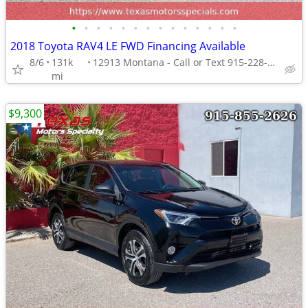
•
•
•
•
•
•
•
•
•
•
•
•
•
•
2018 Toyota RAV4 LE FWD Financing Available
8/6
131k
12913 Montana - Call or Text 915-228-4203
mi
$9,300