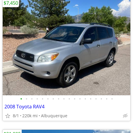
$7,450
•
•
•
•
•
•
•
•
•
•
•
•
•
•
•
•
•
•
2008 Toyota RAV4
8/1
220k mi
Albuquerque