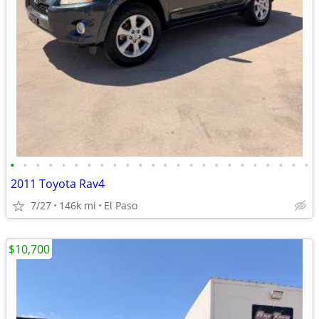
•
•
•
•
•
•
•
•
•
•
•
•
•
•
•
•
•
•
•
•
•
•
•
•
2011 Toyota Rav4
7/27
146k mi
El Paso
$10,700