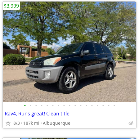
$3,999
•
•
•
•
•
•
•
•
•
•
•
•
•
•
•
•
•
Rav4, Runs great! Clean title
8/3
187k mi
Albuquerque