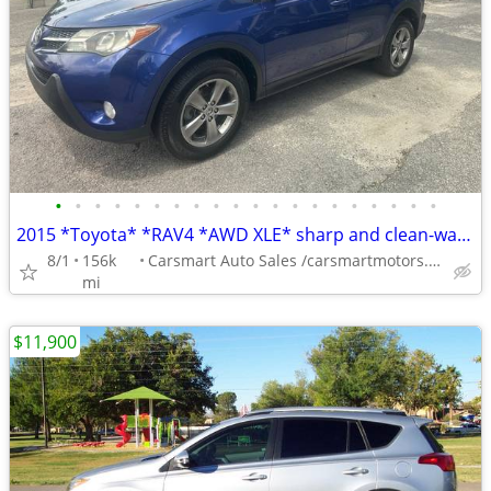
•
•
•
•
•
•
•
•
•
•
•
•
•
•
•
•
•
•
•
•
2015 *Toyota* *RAV4 *AWD XLE* sharp and clean-warranty
8/1
156k
Carsmart Auto Sales /carsmartmotors.com
mi
$11,900