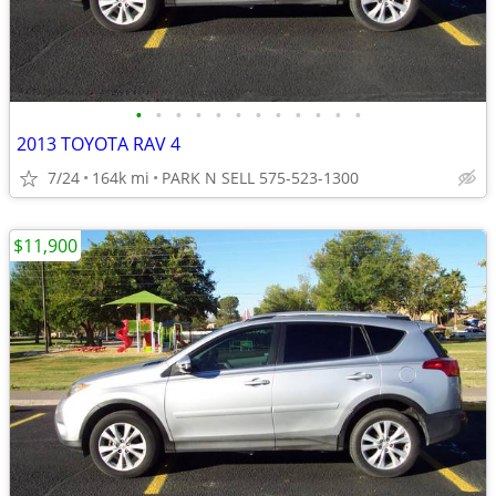
•
•
•
•
•
•
•
•
•
•
•
•
2013 TOYOTA RAV 4
7/24
164k mi
PARK N SELL 575-523-1300
$11,900