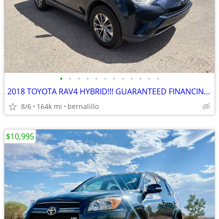
•
•
•
•
•
•
•
•
•
•
•
•
2018 TOYOTA RAV4 HYBRID!!! GUARANTEED FINANCING!!
8/6
164k mi
bernalillo
$10,995