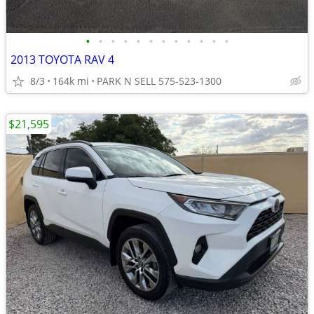
•
•
•
•
•
•
•
•
•
•
•
•
2013 TOYOTA RAV 4
8/3
164k mi
PARK N SELL 575-523-1300
$21,595