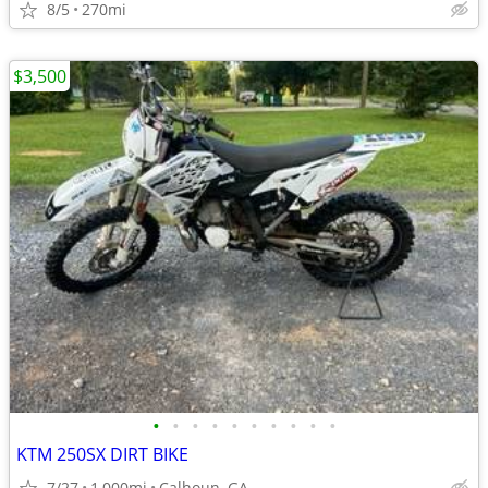
8/5
270mi
$3,500
•
•
•
•
•
•
•
•
•
•
KTM 250SX DIRT BIKE
7/27
1,000mi
Calhoun, GA