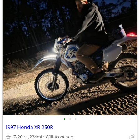
•
•
•
1997 Honda XR 250R
7/20
1,234mi
Willacoochee