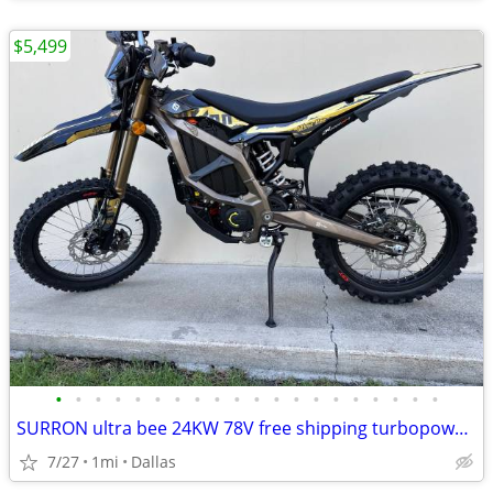
$5,499
•
•
•
•
•
•
•
•
•
•
•
•
•
•
•
•
•
•
•
•
SURRON ultra bee 24KW 78V free shipping turbopowersports
7/27
1mi
Dallas