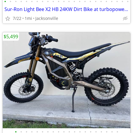
•
•
•
•
•
•
•
•
•
•
•
•
•
•
•
•
•
•
•
•
•
•
•
•
Sur-Ron Light Bee X2 HB 24KW Dirt Bike at turbopowersports.com
7/22
1mi
Jacksonville
$5,499
•
•
•
•
•
•
•
•
•
•
•
•
•
•
•
•
•
•
•
•