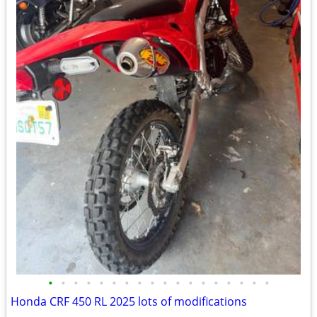
•
•
•
•
•
•
•
•
•
•
•
•
•
•
•
•
•
•
Honda CRF 450 RL 2025 lots of modifications