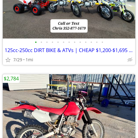
•
•
•
•
•
•
•
•
•
•
•
•
•
125cc-250cc DIRT BIKE & ATVs | CHEAP $1,200-$1,695 Out The Door
7/29
1mi
$2,784