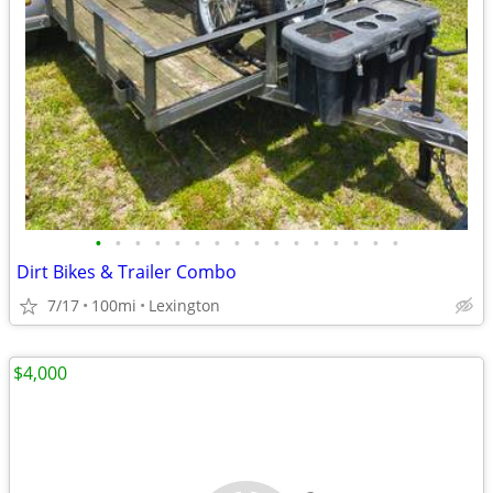
•
•
•
•
•
•
•
•
•
•
•
•
•
•
•
•
Dirt Bikes & Trailer Combo
7/17
100mi
Lexington
$4,000