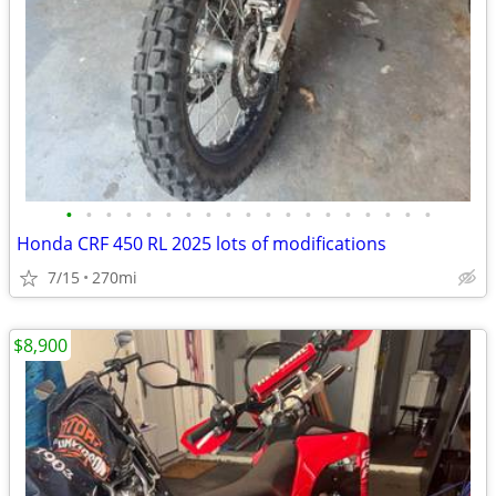
•
•
•
•
•
•
•
•
•
•
•
•
•
•
•
•
•
•
•
Honda CRF 450 RL 2025 lots of modifications
7/15
270mi
$8,900