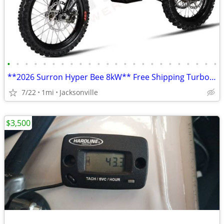
•
•
•
•
•
•
•
•
•
•
•
•
•
•
•
•
•
•
•
•
•
•
•
•
**2026 Surron Hyper Bee 8kW** Free Shipping Turbopowersports,com
7/22
1mi
Jacksonville
$3,500