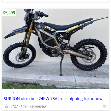
$5,499
•
•
•
•
•
•
•
•
•
•
•
•
•
•
•
•
•
•
•
•
SURRON ultra bee 24KW 78V free shipping turbopowersports
7/27
1mi
Kennesaw