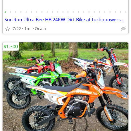
•
•
•
•
•
•
•
•
•
•
•
•
•
•
•
•
•
•
•
•
•
•
•
•
Sur-Ron Ultra Bee HB 24KW Dirt Bike at turbopowersports.com
7/22
1mi
Ocala
$1,300