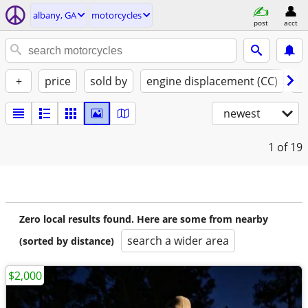
albany, GA
motorcycles
post
acct
+
price
sold by
engine displacement (CC)
st
newest
1
of 19
Zero local results found. Here are some from nearby
search a wider area
(sorted by distance)
$2,000