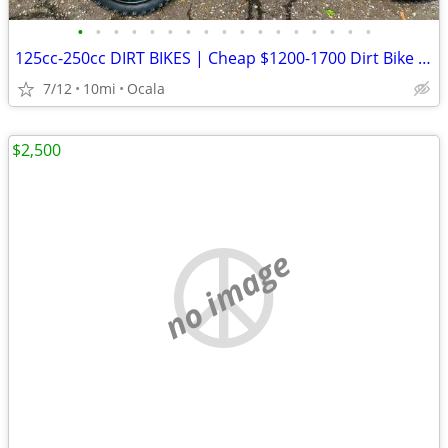
•
•
•
•
•
•
•
•
•
•
•
•
•
•
•
•
•
125cc-250cc DIRT BIKES | Cheap $1200-1700 Dirt Bike | Adult & Teen ATV
7/12
10mi
Ocala
$2,500
no image