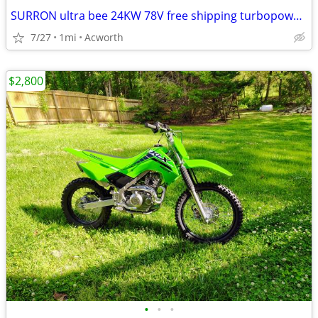
SURRON ultra bee 24KW 78V free shipping turbopowersports
7/27
1mi
Acworth
$2,800
•
•
•