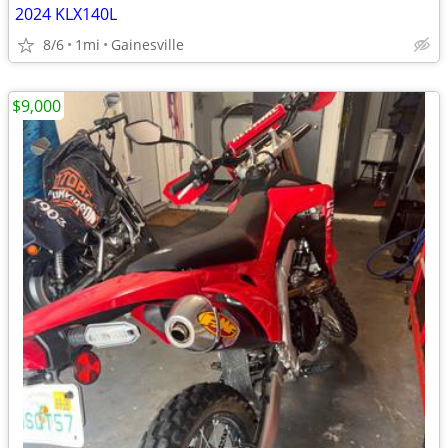
2024 KLX140L
8/6
1mi
Gainesville
$9,000