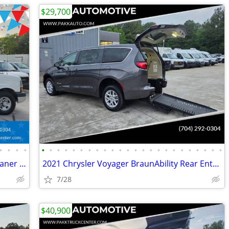
$29,700
•
•
•
•
•
•
•
•
•
•
•
•
•
•
•
•
•
•
•
•
•
•
•
•
•
•
•
•
2015 Chevrolet Express 3500 Carpet Cleaner BUTLER CLEANING SYSTEM
2021 Chrysler Voyager BraunAbility Rear Entry Mobility Wheelchair Van
7/28
$40,900