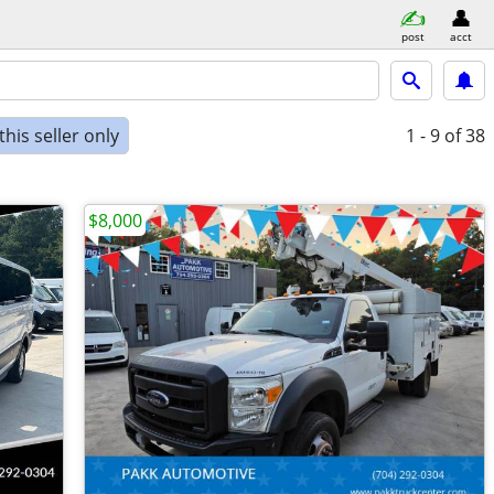
post
acct
his seller only
1 - 9
of 38
$8,000