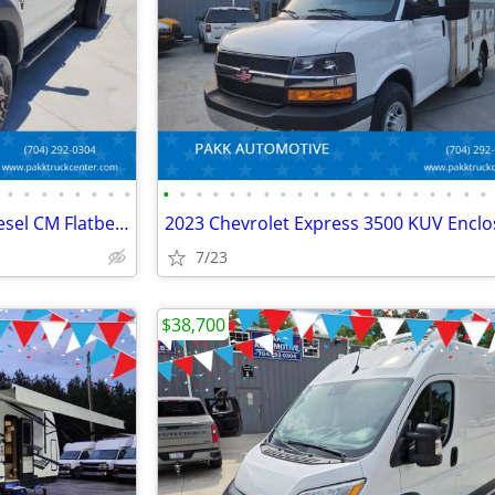
•
•
•
•
•
•
•
•
•
•
•
•
•
•
•
•
•
•
•
•
•
•
•
•
•
•
•
•
2017 Ford F450 F-450 XL 4x4 Diesel CM Flatbed Hauler Farm Work Truck
7/23
$38,700