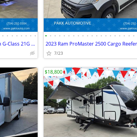
•
•
•
•
•
•
•
•
•
•
•
•
•
•
•
•
•
•
•
•
•
•
•
•
•
•
•
•
2019 Grand Design Momentum G-Class 21G Toy Hauler Camper FUEL STATION
7/23
$18,800