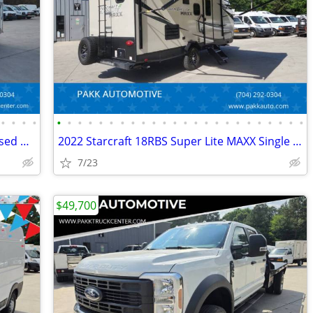
•
•
•
•
•
•
•
•
•
•
•
•
•
•
•
•
•
•
•
•
•
•
•
•
•
•
•
•
2023 Chevrolet Express 3500 KUV Enclosed Utility Service Plumber Truck
2022 Starcraft 18RBS Super Lite MAXX Single Axle Travel Trailer Camper
7/23
$49,700