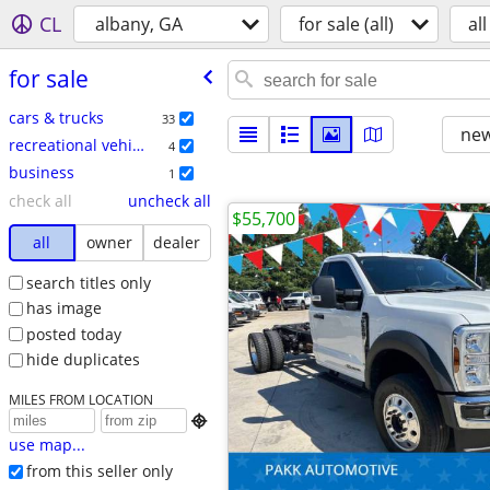
CL
albany, GA
for sale (all)
all
for sale
cars & trucks
33
new
recreational vehicles
4
business
1
check all
uncheck all
$55,700
all
owner
dealer
search titles only
has image
posted today
hide duplicates
MILES FROM LOCATION

use map...
from this seller only