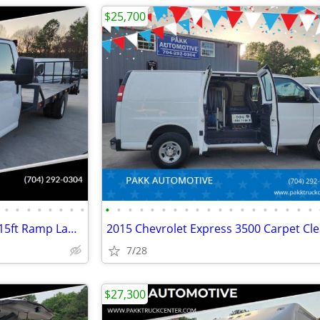
$25,700
•
•
•
•
•
•
•
•
•
•
•
•
•
•
•
•
•
•
•
•
•
•
•
•
•
•
•
2023 GMC Savana G3500 3500 15ft Ramp Landscape Flatbed Stake Bed Truck
7/28
$27,300