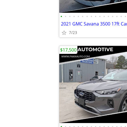
•
•
•
•
•
•
•
•
•
•
•
•
•
•
•
•
7/23
$17,500
•
•
•
•
•
•
•
•
•
•
•
•
•
•
•
•