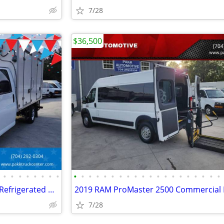
7/28
$36,500
•
•
•
•
•
•
•
•
•
•
•
•
•
•
•
•
•
•
•
•
•
•
•
•
•
•
•
•
2022 GMC Savana 3500 Reefer Refrigerated Box Truck Thermo King V320MAX
7/28