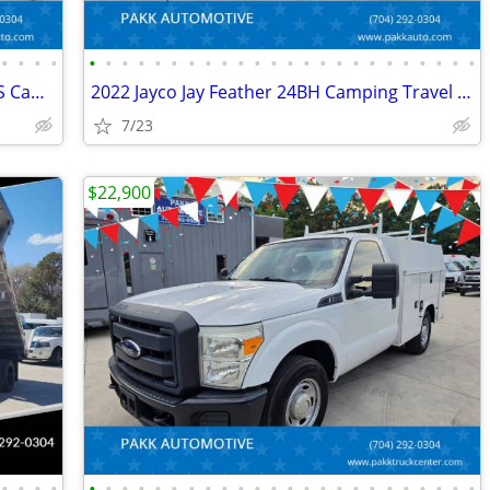
•
•
•
•
•
•
•
•
•
•
•
•
•
•
•
•
•
•
•
•
•
•
•
•
•
•
•
•
2023 Cruiser RV Shadow Cruiser 280QBS Camper Camping Travel Trailer
2022 Jayco Jay Feather 24BH Camping Travel Trailer Camper CLEAN
7/23
$22,900
•
•
•
•
•
•
•
•
•
•
•
•
•
•
•
•
•
•
•
•
•
•
•
•
•
•
•
•