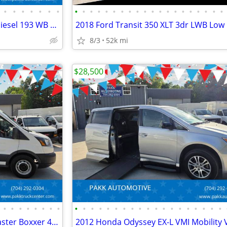
•
•
•
•
•
•
•
•
•
•
•
•
•
•
•
•
•
•
•
•
•
•
•
•
•
•
•
2023 Ford F600 F-600 XLT 4x4 Diesel 193 WB Cab Chassis Fully Loaded
8/3
52k mi
$28,500
•
•
•
•
•
•
•
•
•
•
•
•
•
•
•
•
•
•
•
•
•
•
•
•
•
•
•
2015 Ford Transit 250 HydraMaster Boxxer 423s CARPET CLEANER MACHINE