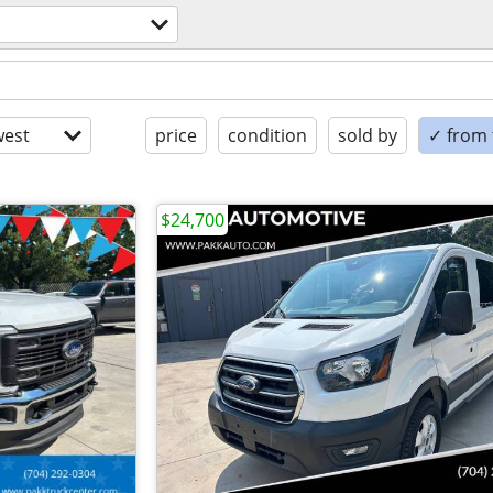
est
price
condition
sold by
✓ from t
$24,700