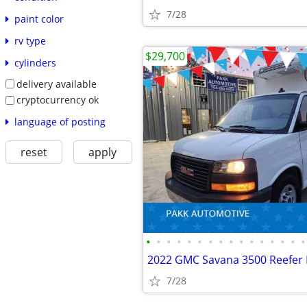
7/28
paint color
rv type
$29,700
cylinders
delivery available
cryptocurrency ok
language of posting
reset
apply
•
•
•
•
•
•
•
•
•
•
•
•
•
•
•
•
7/28