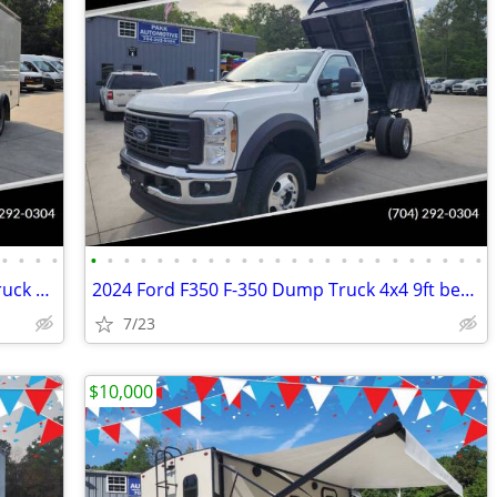
•
•
•
•
•
•
•
•
•
•
•
•
•
•
•
•
•
•
•
•
•
•
•
•
•
•
•
•
2022 Chevrolet Express 3500 17ft Box Truck Side Door Delivery Van
2024 Ford F350 F-350 Dump Truck 4x4 9ft bed 145" WB 7.3 v8 Gas Motor
7/23
$10,000