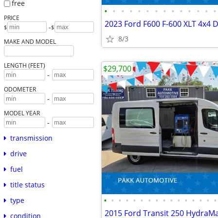
free
•
•
•
•
•
•
•
•
•
•
•
•
•
•
PRICE
-
$
$
8/3
MAKE AND MODEL
LENGTH (FEET)
$29,700
-
ODOMETER
-
MODEL YEAR
-
transmission
drive
fuel
title status
•
•
•
•
•
•
•
•
•
•
•
•
•
•
•
•
type
condition