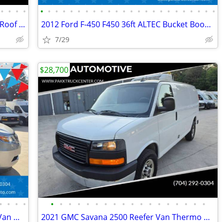
•
•
•
•
•
•
•
•
•
•
•
•
•
•
•
•
•
•
•
•
•
•
•
•
•
•
•
•
2018 Ford Transit 350 XLT 3dr LWB Low Roof Passenger Van w/Sliding Sid
2012 Ford F-450 F450 36ft ALTEC Bucket Boom Lift Truck
7/29
$28,700
•
•
•
•
•
•
•
•
•
•
•
•
•
•
•
•
•
•
•
•
•
•
2012 Honda Odyssey EX-L VMI Mobility Van Handicap AEVIT Hand Controls
2021 GMC Savana 2500 Reefer Van Thermo King V320 V-320 MAX w/ Standby