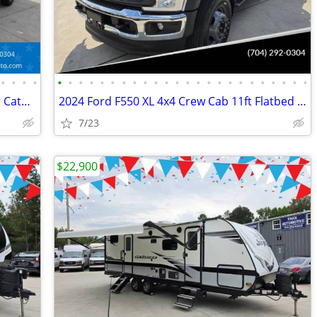
•
•
•
•
•
•
•
•
•
•
•
•
•
•
•
•
•
•
•
•
•
•
•
•
•
•
•
•
2023 Ram ProMaster 2500 Cargo Reefer Catering Van Thermo King V320
2024 Ford F550 XL 4x4 Crew Cab 11ft Flatbed Hauler Work Bed Farm Truck
7/23
$22,900