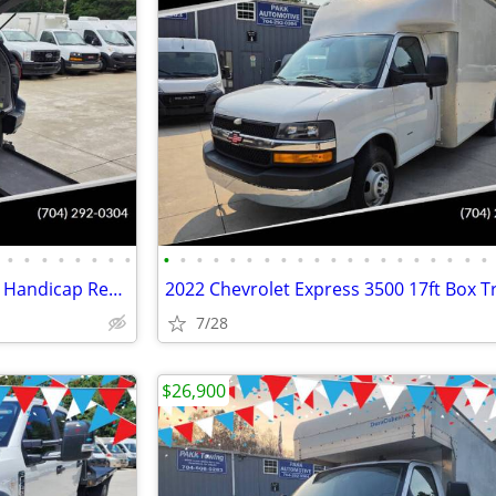
•
•
•
•
•
•
•
•
•
•
•
•
•
•
•
•
•
•
•
•
•
•
•
•
•
•
•
•
2009 Toyota Sienna LE Mobility Handicap Rear Entry Wheelchair Ramp Van
7/28
$26,900