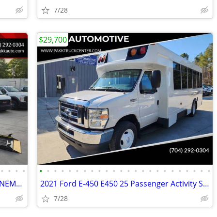
7/28
$29,700
•
•
•
•
•
•
•
•
•
•
•
•
•
•
•
•
•
•
•
•
•
•
•
•
•
•
•
•
2019 RAM ProMaster 2500 Commercial NEMT Wheelchair Gurney Van w/ Lift
2021 Ford E-450 E450 25 Passenger Activity Shuttle Coach Van Mini Bus
7/28