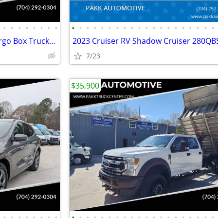
•
•
•
•
•
•
•
•
•
•
•
•
•
•
•
•
•
•
•
•
•
•
•
•
•
•
•
•
2021 GMC Savana 3500 17ft Cargo Box Truck Cutaway Work Delivery Van
7/23
$35,900
•
•
•
•
•
•
•
•
•
•
•
•
•
•
•
•
•
•
•
•
•
•
•
•
•
•
•
•