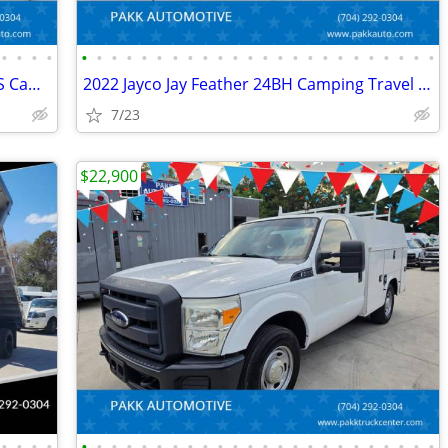
•
•
•
•
•
•
•
•
•
•
•
•
•
•
•
•
•
•
•
•
•
•
•
•
•
•
•
•
2023 Cruiser RV Shadow Cruiser 280QBS Camper Camping Travel Trailer
2022 Jayco Jay Feather 24BH Camping Travel Trailer Camper CLEAN
7/23
$22,900
•
•
•
•
•
•
•
•
•
•
•
•
•
•
•
•
•
•
•
•
•
•
•
•
•
•
•
•