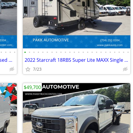
•
•
•
•
•
•
•
•
•
•
•
•
•
•
•
•
•
•
•
•
•
•
•
•
•
•
•
•
2023 Chevrolet Express 3500 KUV Enclosed Utility Service Plumber Truck
2022 Starcraft 18RBS Super Lite MAXX Single Axle Travel Trailer Camper
7/23
$49,700