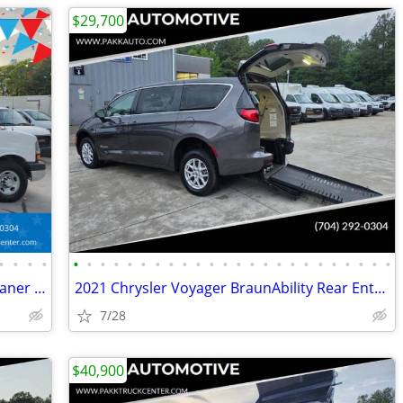
$29,700
•
•
•
•
•
•
•
•
•
•
•
•
•
•
•
•
•
•
•
•
•
•
•
•
•
•
•
•
2015 Chevrolet Express 3500 Carpet Cleaner BUTLER CLEANING SYSTEM
2021 Chrysler Voyager BraunAbility Rear Entry Mobility Wheelchair Van
7/28
$40,900