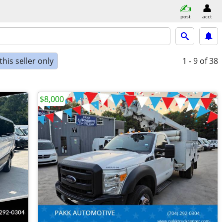
post
acct
his seller only
1 - 9
of 38
$8,000