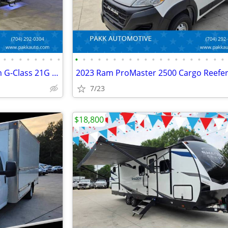
•
•
•
•
•
•
•
•
•
•
•
•
•
•
•
•
•
•
•
•
•
•
•
•
•
•
•
•
2019 Grand Design Momentum G-Class 21G Toy Hauler Camper FUEL STATION
7/23
$18,800