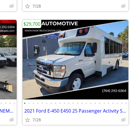
7/28
$29,700
•
•
•
•
•
•
•
•
•
•
•
•
•
•
•
•
•
•
•
•
•
•
•
•
•
•
•
•
2019 RAM ProMaster 2500 Commercial NEMT Wheelchair Gurney Van w/ Lift
2021 Ford E-450 E450 25 Passenger Activity Shuttle Coach Van Mini Bus
7/28