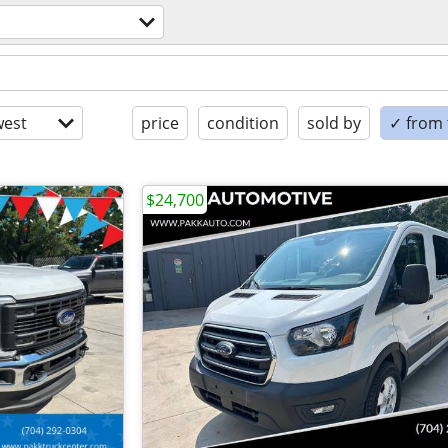
est
price
condition
sold by
✓ from t
$24,700