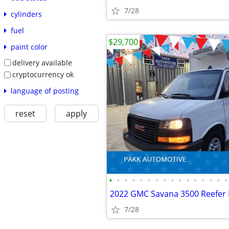
7/28
cylinders
fuel
$29,700
paint color
delivery available
cryptocurrency ok
language of posting
reset
apply
•
•
•
•
•
•
•
•
•
•
•
•
•
•
•
•
7/28