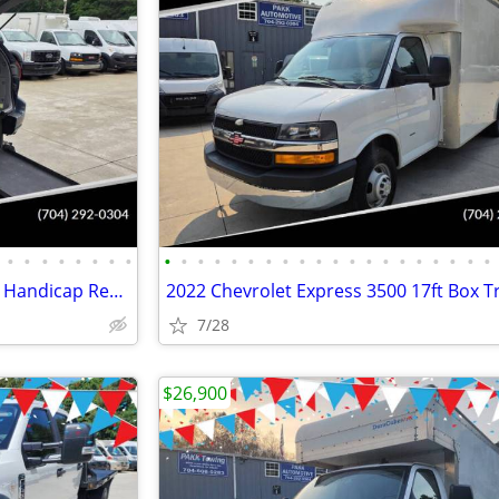
•
•
•
•
•
•
•
•
•
•
•
•
•
•
•
•
•
•
•
•
•
•
•
•
•
•
•
•
2009 Toyota Sienna LE Mobility Handicap Rear Entry Wheelchair Ramp Van
7/28
$26,900