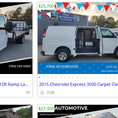
$25,700
•
•
•
•
•
•
•
•
•
•
•
•
•
•
•
•
•
•
•
•
•
•
•
•
•
•
•
2023 GMC Savana G3500 3500 15ft Ramp Landscape Flatbed Stake Bed Truck
7/28
$27,300