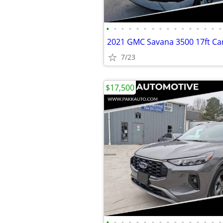
•
•
•
•
•
•
•
•
•
•
•
•
•
•
•
•
7/23
$17,500
•
•
•
•
•
•
•
•
•
•
•
•
•
•
•
•