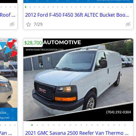
•
•
•
•
•
•
•
•
•
•
•
•
•
•
•
•
•
•
•
•
•
•
•
•
•
•
•
•
2018 Ford Transit 350 XLT 3dr LWB Low Roof Passenger Van w/Sliding Sid
2012 Ford F-450 F450 36ft ALTEC Bucket Boom Lift Truck
7/29
$28,700
•
•
•
•
•
•
•
•
•
•
•
•
•
•
•
•
•
•
•
•
•
•
2012 Honda Odyssey EX-L VMI Mobility Van Handicap AEVIT Hand Controls
2021 GMC Savana 2500 Reefer Van Thermo King V320 V-320 MAX w/ Standby