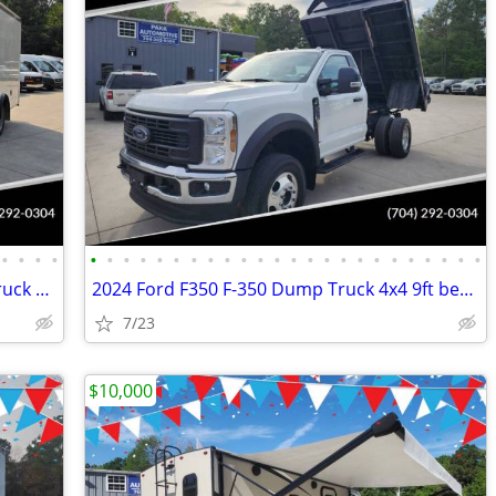
•
•
•
•
•
•
•
•
•
•
•
•
•
•
•
•
•
•
•
•
•
•
•
•
•
•
•
•
2022 Chevrolet Express 3500 17ft Box Truck Side Door Delivery Van
2024 Ford F350 F-350 Dump Truck 4x4 9ft bed 145" WB 7.3 v8 Gas Motor
7/23
$10,000