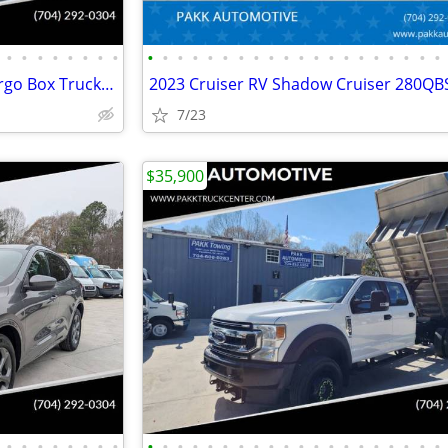
•
•
•
•
•
•
•
•
•
•
•
•
•
•
•
•
•
•
•
•
•
•
•
•
•
•
•
•
2021 GMC Savana 3500 17ft Cargo Box Truck Cutaway Work Delivery Van
7/23
$35,900
•
•
•
•
•
•
•
•
•
•
•
•
•
•
•
•
•
•
•
•
•
•
•
•
•
•
•
•