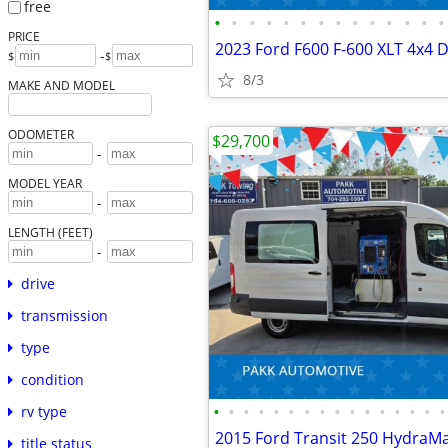
free
•
•
•
•
•
•
•
•
•
•
•
•
•
•
PRICE
-
$
$
8/3
MAKE AND MODEL
ODOMETER
$29,700
-
MODEL YEAR
-
LENGTH (FEET)
-
drive
transmission
type
condition
•
•
•
•
•
•
•
•
•
•
•
•
•
•
•
•
rv type
title status