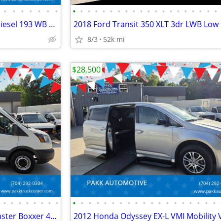
•
•
•
•
•
•
•
•
•
•
•
•
•
•
•
•
•
•
•
•
•
•
•
•
•
•
•
2023 Ford F600 F-600 XLT 4x4 Diesel 193 WB Cab Chassis Fully Loaded
8/3
52k mi
$28,500
•
•
•
•
•
•
•
•
•
•
•
•
•
•
•
•
•
•
•
•
•
•
•
•
•
•
•
2015 Ford Transit 250 HydraMaster Boxxer 423s CARPET CLEANER MACHINE