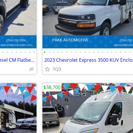
•
•
•
•
•
•
•
•
•
•
•
•
•
•
•
•
•
•
•
•
•
•
•
•
•
•
•
•
2017 Ford F450 F-450 XL 4x4 Diesel CM Flatbed Hauler Farm Work Truck
7/23
$38,700