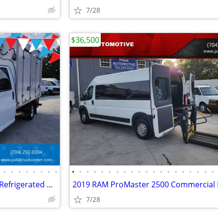
7/28
$36,500
•
•
•
•
•
•
•
•
•
•
•
•
•
•
•
•
•
•
•
•
•
•
•
•
•
•
•
•
2022 GMC Savana 3500 Reefer Refrigerated Box Truck Thermo King V320MAX
7/28