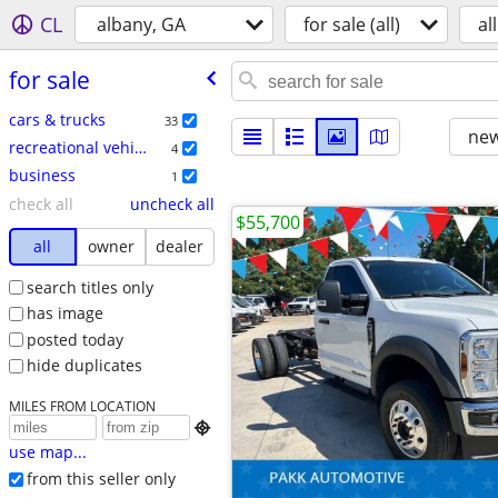
CL
albany, GA
for sale (all)
all
for sale
cars & trucks
33
new
recreational vehicles
4
business
1
check all
uncheck all
$55,700
all
owner
dealer
search titles only
has image
posted today
hide duplicates
MILES FROM LOCATION

use map...
from this seller only