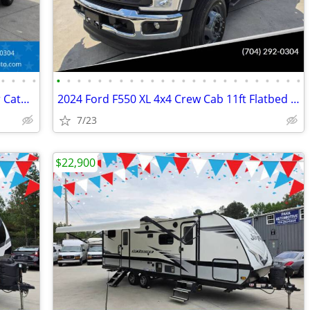
•
•
•
•
•
•
•
•
•
•
•
•
•
•
•
•
•
•
•
•
•
•
•
•
•
•
•
•
2023 Ram ProMaster 2500 Cargo Reefer Catering Van Thermo King V320
2024 Ford F550 XL 4x4 Crew Cab 11ft Flatbed Hauler Work Bed Farm Truck
7/23
$22,900