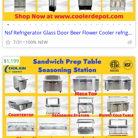
•
•
•
•
•
•
•
•
•
•
•
•
•
•
•
•
•
•
•
•
•
•
•
Nsf Refrigerator Glass Door Beer Flower Cooler refrigerators RESTAURAN
7/31
100% NEW
$1,199