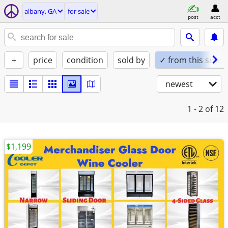
albany, GA
for sale
post
acct
+
price
condition
sold by
✓ from this seller
newest
1 - 2
of 12
$1,199