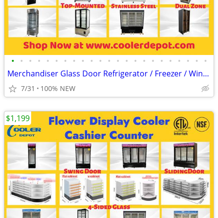
•
•
•
•
•
•
•
•
•
•
•
•
•
•
•
•
•
•
•
•
•
•
•
Merchandiser Glass Door Refrigerator / Freezer / Wine Cooler
7/31
100% NEW
$1,199