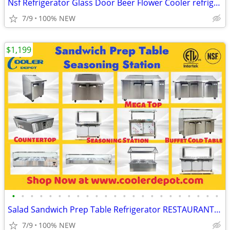
Nsf Refrigerator Glass Door Beer Flower Cooler refrigerators RESTAURAN
7/9
100% NEW
$1,199
•
•
•
•
•
•
•
•
•
•
•
•
•
•
•
•
•
•
•
•
•
•
•
Salad Sandwich Prep Table Refrigerator RESTAURANT EQUIPMENT
7/9
100% NEW