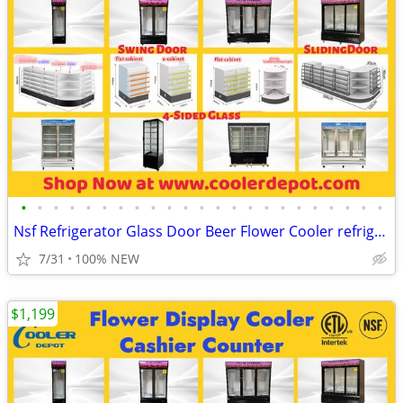
•
•
•
•
•
•
•
•
•
•
•
•
•
•
•
•
•
•
•
•
•
•
•
Nsf Refrigerator Glass Door Beer Flower Cooler refrigerators RESTAURAN
7/31
100% NEW
$1,199