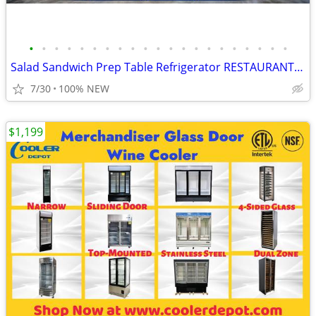
•
•
•
•
•
•
•
•
•
•
•
•
•
•
•
•
•
•
•
•
•
Salad Sandwich Prep Table Refrigerator RESTAURANT EQUIPMENT
7/30
100% NEW
$1,199