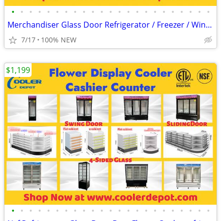
•
•
•
•
•
•
•
•
•
•
•
•
•
•
•
•
•
•
•
•
•
•
•
Merchandiser Glass Door Refrigerator / Freezer / Wine Cooler
7/17
100% NEW
$1,199
•
•
•
•
•
•
•
•
•
•
•
•
•
•
•
•
•
•
•
•
•
•
•