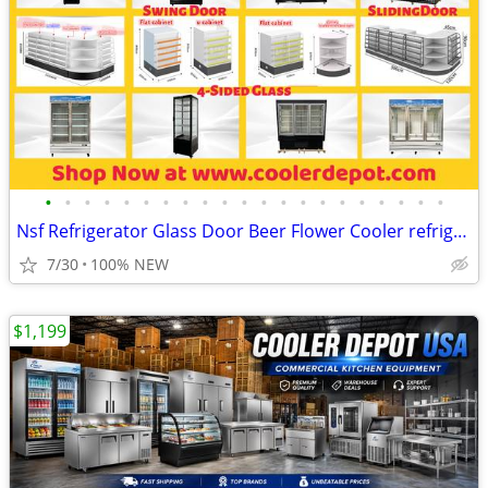
•
•
•
•
•
•
•
•
•
•
•
•
•
•
•
•
•
•
•
•
•
Nsf Refrigerator Glass Door Beer Flower Cooler refrigerators RESTAURAN
7/30
100% NEW
$1,199