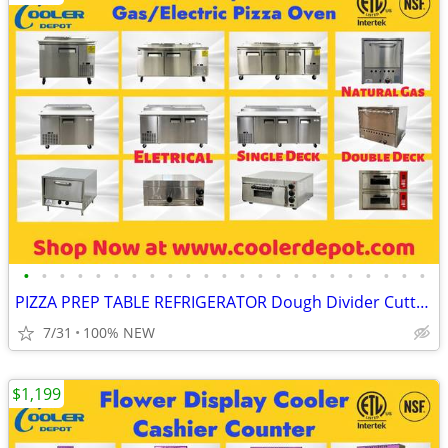
•
•
•
•
•
•
•
•
•
•
•
•
•
•
•
•
•
•
•
•
•
•
•
PIZZA PREP TABLE REFRIGERATOR Dough Divider Cutter RESTAURANT EQUIPMEN
7/31
100% NEW
$1,199