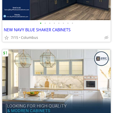
•
•
•
•
•
•
•
•
NEW NAVY BLUE SHAKER CABINETS
7/15
Columbus
$1