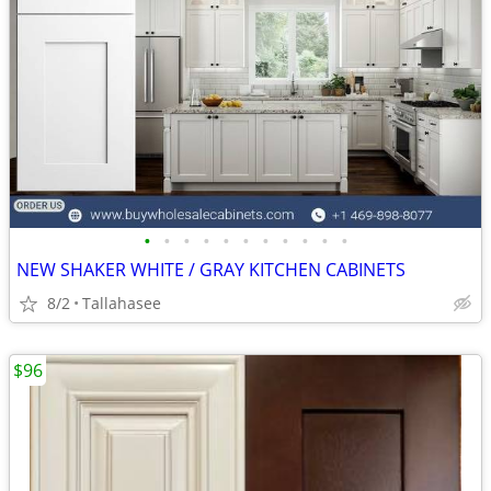
•
•
•
•
•
•
•
•
•
•
•
NEW SHAKER WHITE / GRAY KITCHEN CABINETS
8/2
Tallahasee
$96