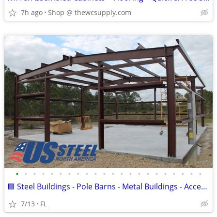
7h ago
Shop @ thewcsupply.com
•
•
•
•
•
•
•
•
•
•
•
•
•
•
•
•
•
•
•
•
•
•
🟩 Steel Buildings - Pole Barns - Metal Buildings - Accessories 🟩
7/13
FL