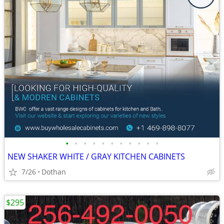
•
•
•
•
•
•
•
•
•
•
•
NEW SHAKER WHITE / GRAY KITCHEN CABINETS
7/26
Dothan
$295