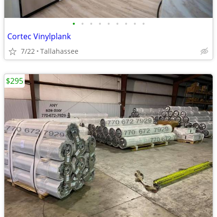
•
•
•
•
•
•
•
•
•
Cortec Vinylplank
7/22
Tallahassee
$295