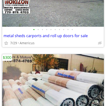
•
•
•
•
•
•
•
•
•
•
metal sheds carports and roll up doors for sale
7/29
Americus
$300