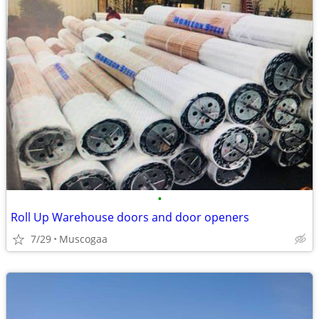
•
Roll Up Warehouse doors and door openers
7/29
Muscogaa