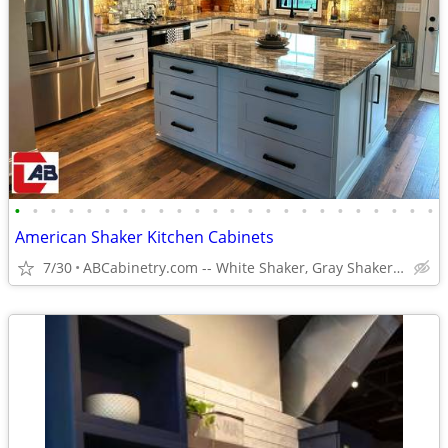
•
•
•
•
•
•
•
•
•
•
•
•
•
•
•
•
•
•
•
•
•
•
•
•
American Shaker Kitchen Cabinets
7/30
ABCabinetry.com -- White Shaker, Gray Shaker, Raised Panel