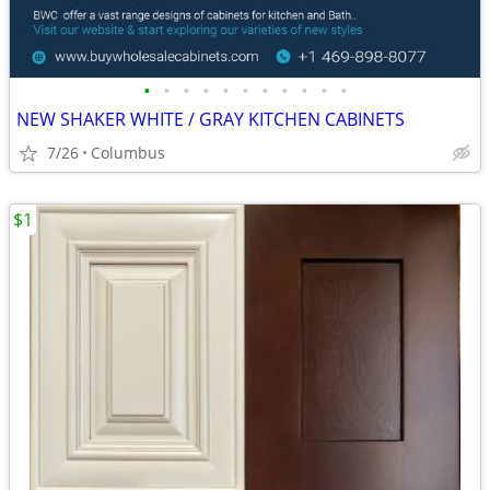
•
•
•
•
•
•
•
•
•
•
•
NEW SHAKER WHITE / GRAY KITCHEN CABINETS
7/26
Columbus
$1