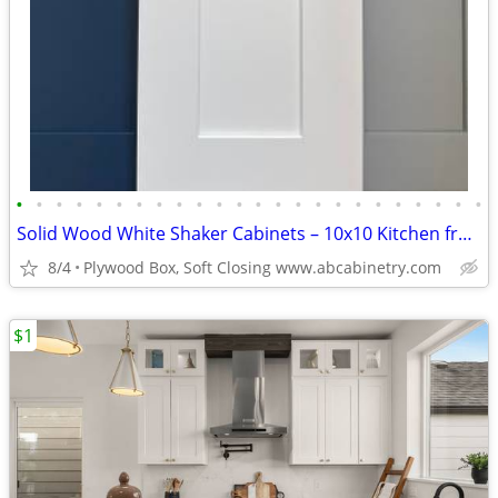
•
•
•
•
•
•
•
•
•
•
•
•
•
•
•
•
•
•
•
•
•
•
•
•
Solid Wood White Shaker Cabinets – 10x10 Kitchen from $1,950+ (Free De
8/4
Plywood Box, Soft Closing www.abcabinetry.com
$1