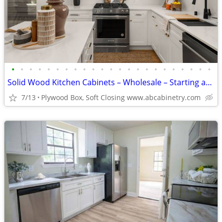
•
•
•
•
•
•
•
•
•
•
•
•
•
•
•
•
•
•
•
•
•
•
•
Solid Wood Kitchen Cabinets – Wholesale – Starting at $96
7/13
Plywood Box, Soft Closing www.abcabinetry.com