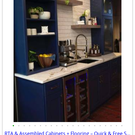
•
•
•
•
•
•
•
•
•
•
•
•
•
•
•
•
•
•
•
•
•
RTA & Assembled Cabinets + Flooring – Quick & Free Ship Options