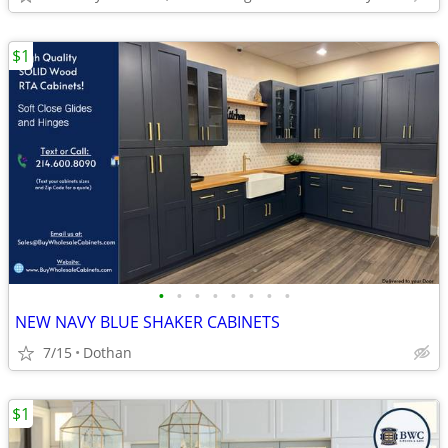
$1
•
•
•
•
•
•
•
•
NEW NAVY BLUE SHAKER CABINETS
7/15
Dothan
$1