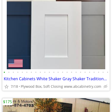
•
•
•
•
•
•
•
•
•
•
•
•
•
•
•
•
•
•
•
•
•
•
•
•
Kitchen Cabinets White Shaker Gray Shaker Traditional Raised Panel
7/18
Plywood Box, Soft Closing www.abcabinetry.com
$175