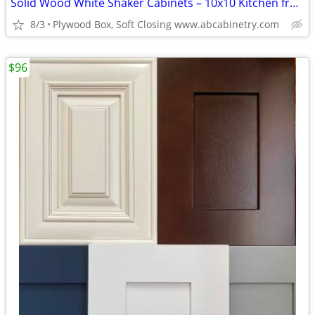
Solid Wood White Shaker Cabinets – 10x10 Kitchen from $1,950+ (Free De
8/3
Plywood Box, Soft Closing www.abcabinetry.com
$96