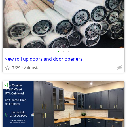
•
•
•
New roll up doors and door openers
7/29
Valdosta
$1