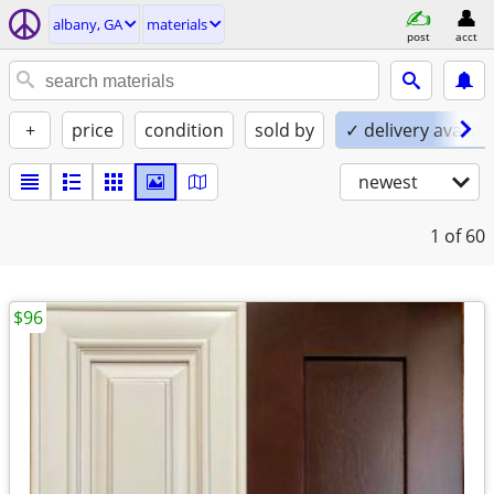
albany, GA
materials
post
acct
+
price
condition
sold by
✓ delivery availab
newest
1
of 60
$96