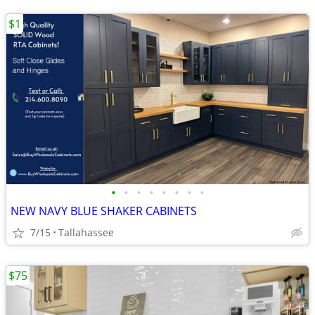
$1
•
•
•
•
•
•
•
•
NEW NAVY BLUE SHAKER CABINETS
7/15
Tallahassee
$75