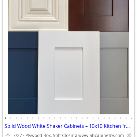
•
•
•
•
•
•
•
•
•
•
•
•
•
•
•
•
•
•
•
•
•
•
•
•
Solid Wood White Shaker Cabinets – 10x10 Kitchen from $1,950+ (Free De
7/27
Plywood Box, Soft Closing www.abcabinetry.com