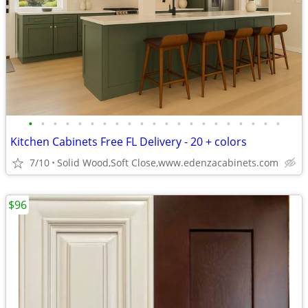
•
•
•
•
•
•
•
•
•
•
•
•
•
•
•
•
•
•
•
•
•
Kitchen Cabinets Free FL Delivery - 20 + colors
7/10
Solid Wood,Soft Close,www.edenzacabinets.com
$96