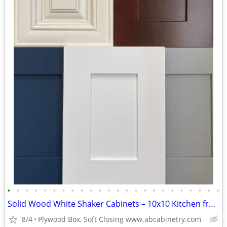
•
•
•
•
•
•
•
•
•
•
•
•
•
•
•
•
•
•
•
•
•
•
•
•
Solid Wood White Shaker Cabinets – 10x10 Kitchen from $1,950+ (Free De
8/4
Plywood Box, Soft Closing www.abcabinetry.com