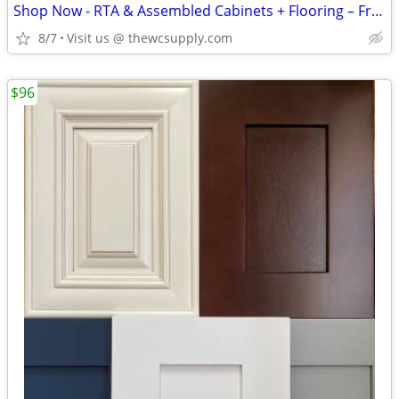
Shop Now - RTA & Assembled Cabinets + Flooring – Free Kitchen Design
8/7
Visit us @ thewcsupply.com
$96