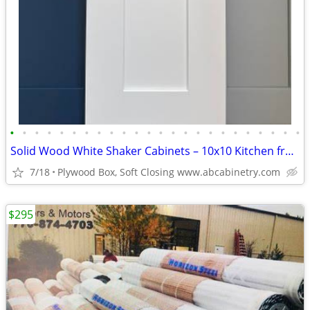
•
•
•
•
•
•
•
•
•
•
•
•
•
•
•
•
•
•
•
•
•
•
•
•
Solid Wood White Shaker Cabinets – 10x10 Kitchen from $1,950+ (Free De
7/18
Plywood Box, Soft Closing www.abcabinetry.com
$295