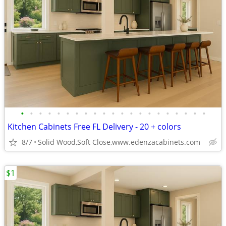
•
•
•
•
•
•
•
•
•
•
•
•
•
•
•
•
•
•
•
•
•
Kitchen Cabinets Free FL Delivery - 20 + colors
8/7
Solid Wood,Soft Close,www.edenzacabinets.com
$1