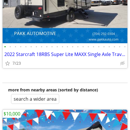
•
•
•
•
•
•
•
•
•
•
•
•
•
•
•
•
•
•
•
•
•
•
•
•
2022 Starcraft 18RBS Super Lite MAXX Single Axle Travel Trailer Camper
7/23
more from nearby areas (sorted by distance)
search a wider area
$10,000