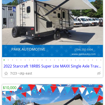
•
•
•
•
•
•
•
•
•
•
•
•
•
•
•
•
•
•
•
•
•
•
•
•
2022 Starcraft 18RBS Super Lite MAXX Single Axle Travel Trailer Camper
7/23
otp east
$10,000