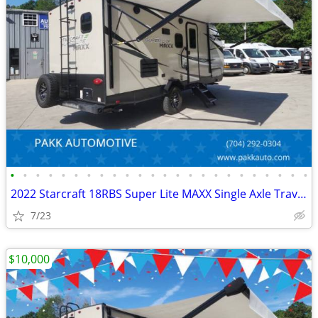
•
•
•
•
•
•
•
•
•
•
•
•
•
•
•
•
•
•
•
•
•
•
•
•
2022 Starcraft 18RBS Super Lite MAXX Single Axle Travel Trailer Camper
7/23
$10,000