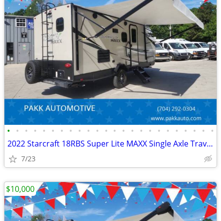
•
•
•
•
•
•
•
•
•
•
•
•
•
•
•
•
•
•
•
•
•
•
•
•
2022 Starcraft 18RBS Super Lite MAXX Single Axle Travel Trailer Camper
7/23
$10,000