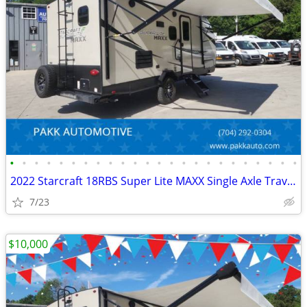
•
•
•
•
•
•
•
•
•
•
•
•
•
•
•
•
•
•
•
•
•
•
•
•
2022 Starcraft 18RBS Super Lite MAXX Single Axle Travel Trailer Camper
7/23
$10,000