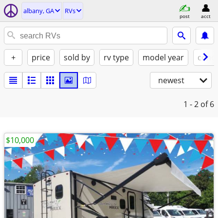
albany, GA
RVs
post
acct
+
price
sold by
rv type
model year
condi
newest
1 - 2
of 6
$10,000