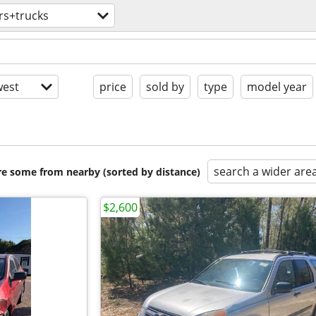
rs+trucks
est
price
sold by
type
model year
search a wider are
are some from nearby (sorted by distance)
$2,600