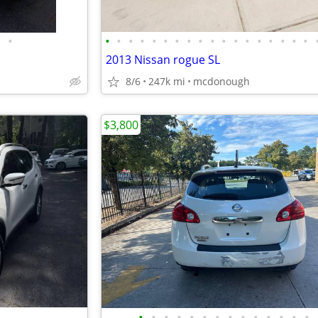
•
•
•
•
•
•
•
•
•
•
•
•
•
•
•
•
•
•
•
2013 Nissan rogue SL
8/6
247k mi
mcdonough
$3,800
•
•
•
•
•
•
•
•
•
•
•
•
•
•