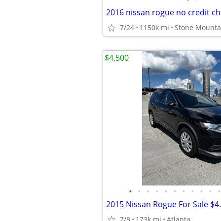
2016 nissan rogue no credit c
7/24
1150k mi
Stone Mounta
$4,500
•
•
•
•
•
•
•
•
•
•
•
7/8
173k mi
Atlanta