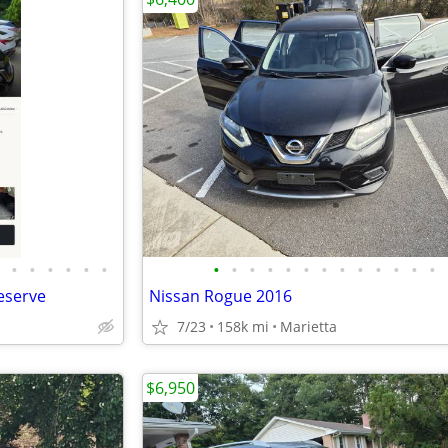
•
•
•
•
•
•
•
•
•
•
•
•
•
•
•
•
•
•
•
eserve
Nissan Rogue 2016
7/23
158k mi
Marietta
$6,950