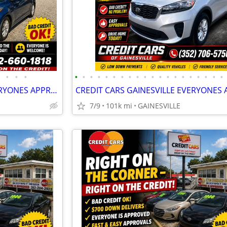
•
•
•
•
•
•
•
•
•
•
•
•
•
•
•
•
•
•
•
•
•
•
•
CREDIT CARS GAINESVILLE EVERYONES APPROVED CALL NOW
7/9
101k mi
GAINESVILLE