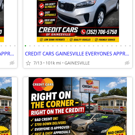
•
•
•
•
•
•
•
•
•
•
•
•
•
•
•
•
•
•
•
•
•
•
•
•
•
•
•
•
CREDIT CARS GAINESVILLE EVERYONES APPROVED CALL NOW
CREDIT CARS GAINESVILLE EVERYONES APPROVED CALL NOW
7/13
101k mi
GAINESVILLE