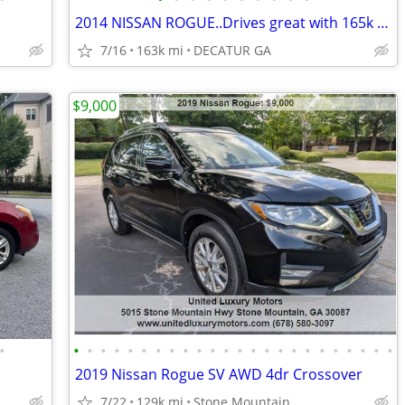
2014 NISSAN ROGUE..Drives great with 165k miles..OBO
7/16
163k mi
DECATUR GA
$9,000
•
•
•
•
•
•
•
•
•
•
•
•
•
•
•
•
•
•
•
•
•
•
•
•
•
2019 Nissan Rogue SV AWD 4dr Crossover
7/22
129k mi
Stone Mountain