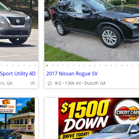
•
•
•
•
•
•
•
•
•
•
•
•
•
•
•
•
•
•
•
•
•
•
•
•
Sport Utility 4D
2017 Nissan Rogue SV
rs, GA
8/2
136k mi
Duluth GA