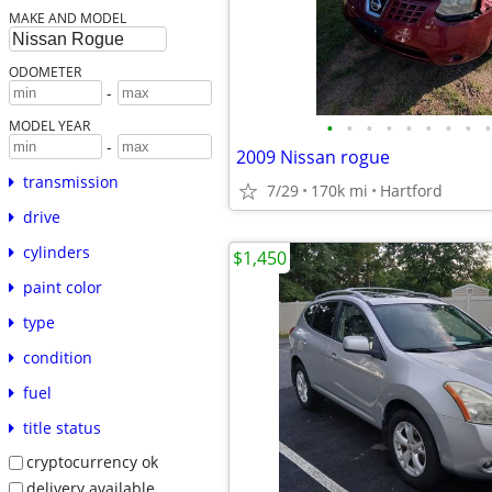
MAKE AND MODEL
ODOMETER
-
•
•
•
•
•
•
•
•
•
MODEL YEAR
-
2009 Nissan rogue
transmission
7/29
170k mi
Hartford
drive
cylinders
$1,450
paint color
type
condition
fuel
title status
cryptocurrency ok
delivery available