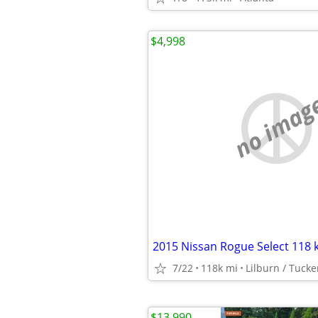
$4,998
no imag
7/22
118k mi
Lilburn / Tucke
$13,990