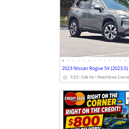
•
•
•
•
•
•
•
•
•
•
•
•
•
2023 Nissan Rogue SV (2023.5) 
7/23
53k mi
Peachtree Corne