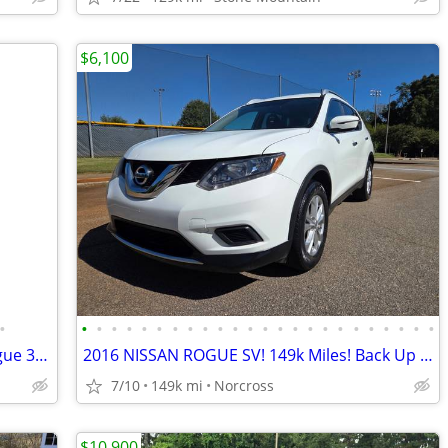
$6,100
•
•
•
•
•
•
•
•
•
•
•
•
•
•
•
•
•
•
•
•
•
•
•
•
•
Back To School Special! 2015 Nissan Rogue 3.5k TODAY ONLY
2016 NISSAN ROGUE SV! 149k Miles! Back Up Camera! Great Condition
7/10
149k mi
Norcross
$10,900