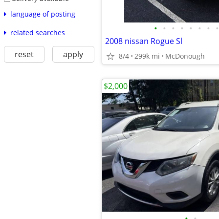
language of posting
•
•
•
•
•
•
•
•
related searches
2008 nissan Rogue Sl
reset
apply
8/4
299k mi
McDonough
$2,000
•
•