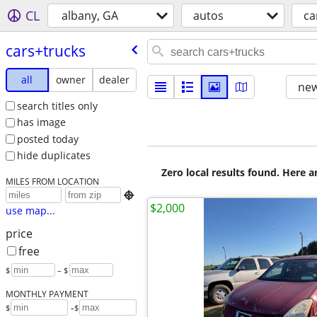
CL
albany, GA
autos
ca
cars+trucks
all
owner
dealer
new
search titles only
has image
posted today
hide duplicates
Zero local results found. Here 
MILES FROM LOCATION

$2,000
use map...
price
free
$
– $
MONTHLY PAYMENT
-
$
$