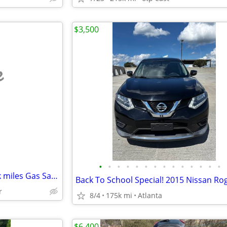
$3,500
e
•
•
•
•
•
•
•
•
•
•
•
•
•
•
2015 Nissan Rogue Select 118 k miles Gas Saver Great For New Driver
r
8/4
175k mi
Atlanta
$6,400