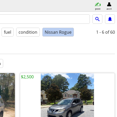
post
acct
fuel
condition
Nissan Rogue
1 - 6
of 60
a
$2,500