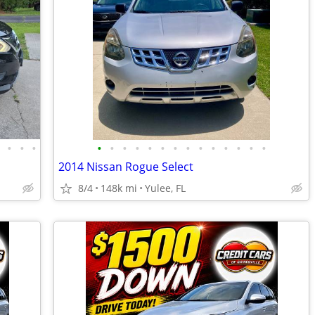
•
•
•
•
•
•
•
•
•
•
•
•
•
•
•
•
•
•
2014 Nissan Rogue Select
8/4
148k mi
Yulee, FL