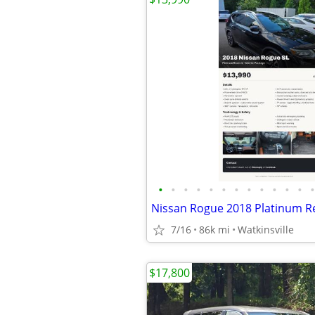
•
•
•
•
•
•
•
•
•
•
•
•
•
Nissan Rogue 2018 Platinum R
7/16
86k mi
Watkinsville
$17,800