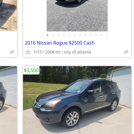
•
•
•
•
•
•
•
•
•
•
•
•
2016 Nissan Rogue $2500 Cash
7/15
200k mi
city of atlanta
$3,500