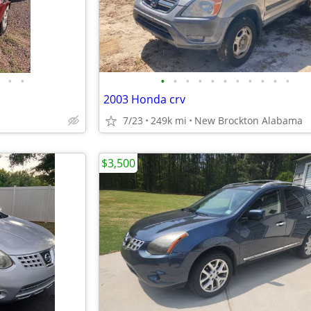
•
•
•
•
•
•
•
•
•
•
•
•
•
2003 Honda crv
7/23
249k mi
New Brockton Alabama
$3,500