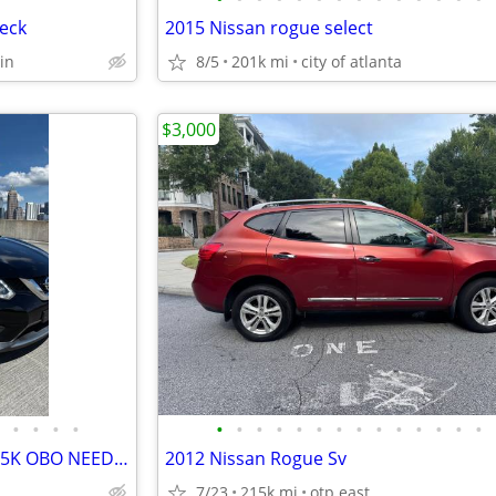
heck
2015 Nissan rogue select
in
8/5
201k mi
city of atlanta
$3,000
•
•
•
•
•
•
•
•
•
•
•
•
•
•
•
•
•
•
2015 Nissan Rogue For Sale $4.5K OBO NEED GONE ASAP
2012 Nissan Rogue Sv
7/23
215k mi
otp east