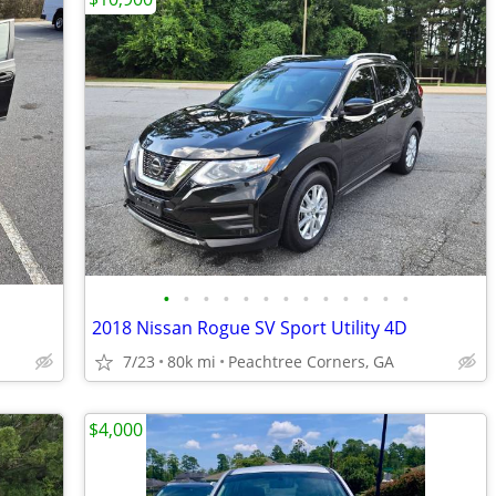
•
•
•
•
•
•
•
•
•
•
•
•
•
2018 Nissan Rogue SV Sport Utility 4D
7/23
80k mi
Peachtree Corners, GA
$4,000