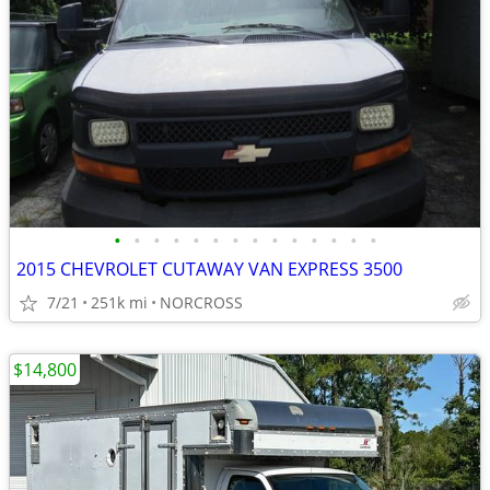
•
•
•
•
•
•
•
•
•
•
•
•
•
•
2015 CHEVROLET CUTAWAY VAN EXPRESS 3500
7/21
251k mi
NORCROSS
$14,800