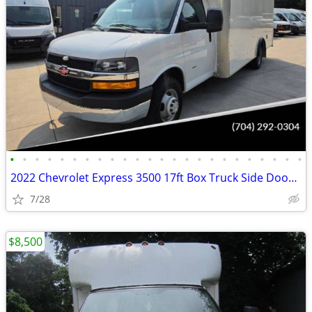
•
•
•
•
•
•
•
•
•
•
•
•
•
•
•
•
•
•
•
•
•
•
•
•
2022 Chevrolet Express 3500 17ft Box Truck Side Door Delivery Van
7/28
$8,500