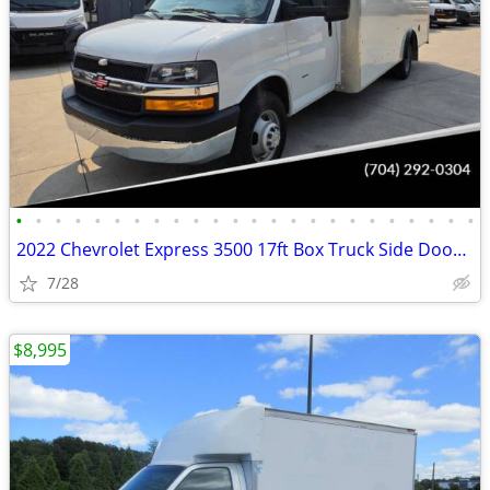
•
•
•
•
•
•
•
•
•
•
•
•
•
•
•
•
•
•
•
•
•
•
•
•
2022 Chevrolet Express 3500 17ft Box Truck Side Door Delivery Van
7/28
$8,995