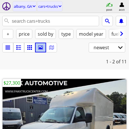
albany, GA
cars+trucks
post
acct
+
price
sold by
type
model year
fuel
newest
1 - 2
of 11
$27,300