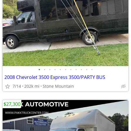
•
•
•
•
•
•
•
•
•
•
•
2008 Chevrolet 3500 Express 3500/PARTY BUS
7/14
202k mi
Stone Mountain
$27,300