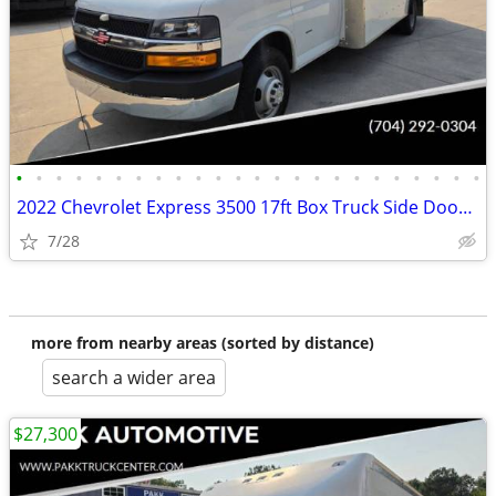
•
•
•
•
•
•
•
•
•
•
•
•
•
•
•
•
•
•
•
•
•
•
•
•
2022 Chevrolet Express 3500 17ft Box Truck Side Door Delivery Van
7/28
more from nearby areas (sorted by distance)
search a wider area
$27,300