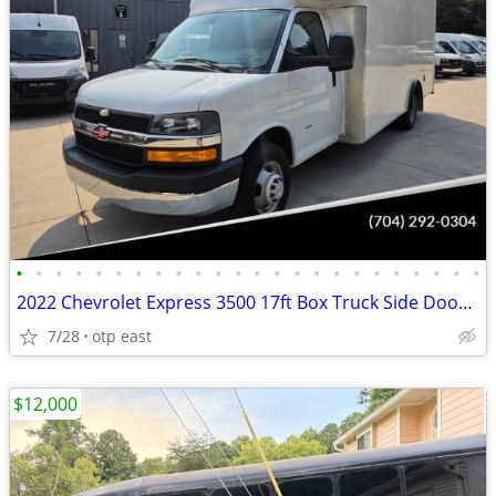
•
•
•
•
•
•
•
•
•
•
•
•
•
•
•
•
•
•
•
•
•
•
•
•
2022 Chevrolet Express 3500 17ft Box Truck Side Door Delivery Van
7/28
otp east
$12,000