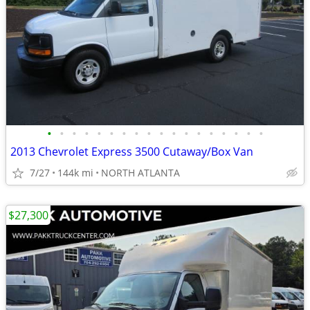
•
•
•
•
•
•
•
•
•
•
•
•
•
•
•
•
•
•
2013 Chevrolet Express 3500 Cutaway/Box Van
7/27
144k mi
NORTH ATLANTA
$27,300