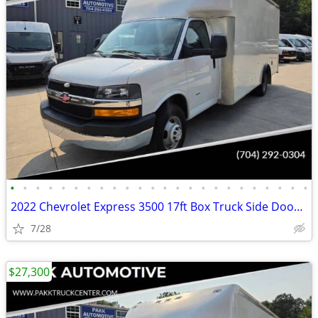
•
•
•
•
•
•
•
•
•
•
•
•
•
•
•
•
•
•
•
•
•
•
•
•
2022 Chevrolet Express 3500 17ft Box Truck Side Door Delivery Van
7/28
$27,300