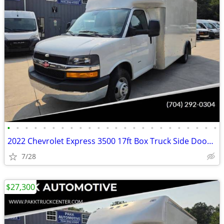
•
•
•
•
•
•
•
•
•
•
•
•
•
•
•
•
•
•
•
•
•
•
•
•
2022 Chevrolet Express 3500 17ft Box Truck Side Door Delivery Van
7/28
$27,300