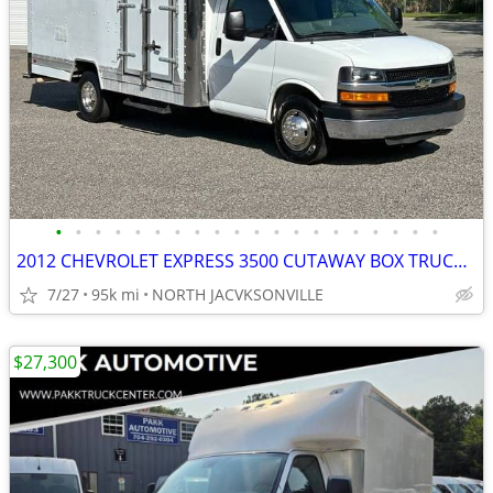
•
•
•
•
•
•
•
•
•
•
•
•
•
•
•
•
•
•
•
•
2012 CHEVROLET EXPRESS 3500 CUTAWAY BOX TRUCK UTILITY WORK VAN SERVICE
7/27
95k mi
NORTH JACVKSONVILLE
$27,300