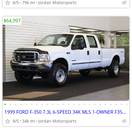
8/5
79k mi
Jordan Motorsports
$64,997
•
•
•
•
•
•
•
•
•
•
•
•
•
•
•
•
•
•
•
•
•
•
•
•
1999 FORD F-350 7.3L 6-SPEED 34K MLS 1-OWNER F350 F250 2000 2001 2002
8/5
34k mi
Jordan Motorsports