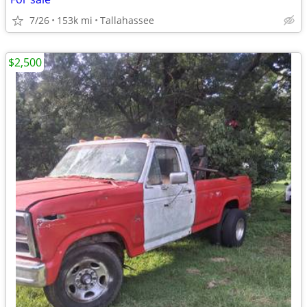
7/26
153k mi
Tallahassee
$2,500