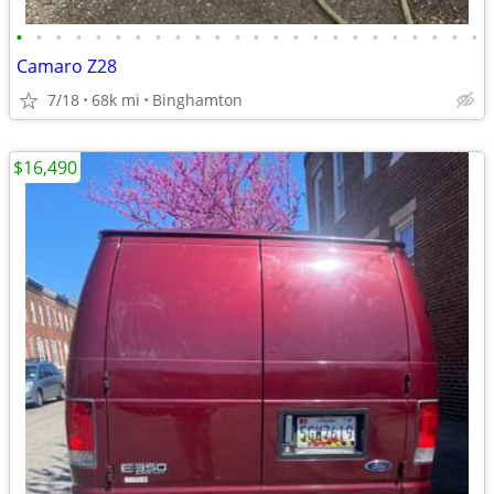
•
•
•
•
•
•
•
•
•
•
•
•
•
•
•
•
•
•
•
•
•
•
•
•
Camaro Z28
7/18
68k mi
Binghamton
$16,490