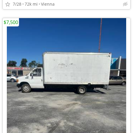
7/28
72k mi
Vienna
$7,500