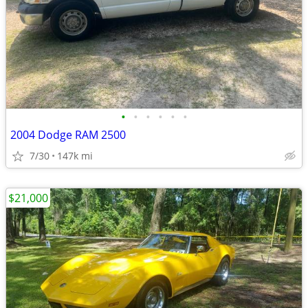
•
•
•
•
•
•
2004 Dodge RAM 2500
7/30
147k mi
$21,000