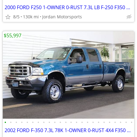
2000 FORD F250 1-OWNER 0-RUST 7.3L LB F-250 F350 1999 2001 2002 2003
8/5
130k mi
Jordan Motorsports
$55,997
•
•
•
•
•
•
•
•
•
•
•
•
•
•
•
•
•
•
•
•
•
•
•
•
2002 FORD F-350 7.3L 78K 1-OWNER 0-RUST 4X4 F350 F250 2003 2001 2000