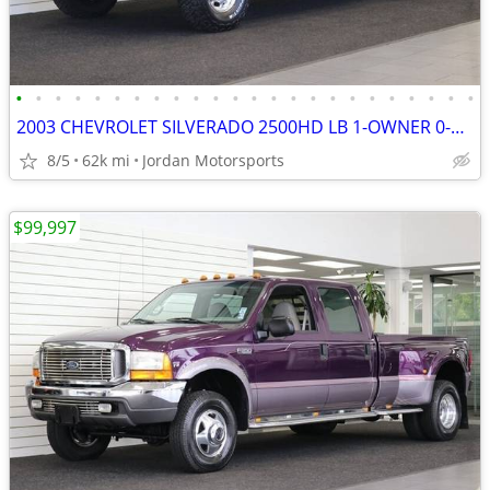
•
•
•
•
•
•
•
•
•
•
•
•
•
•
•
•
•
•
•
•
•
•
•
•
2003 CHEVROLET SILVERADO 2500HD LB 1-OWNER 0-RUST 8.1L 2004 2005 2006
8/5
62k mi
Jordan Motorsports
$99,997