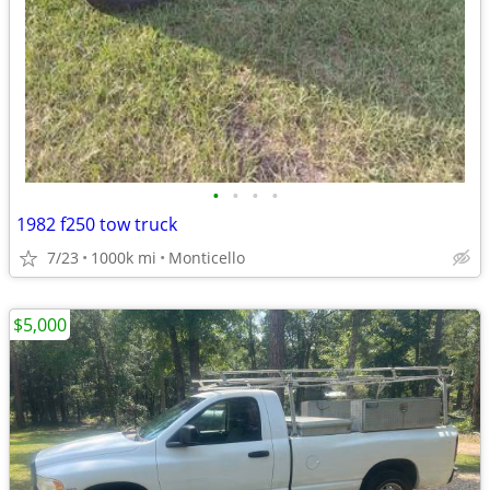
•
•
•
•
1982 f250 tow truck
7/23
1000k mi
Monticello
$5,000