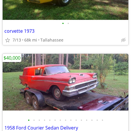
•
•
corvette 1973
7/13
68k mi
Tallahassee
$40,000
•
•
•
•
•
•
•
•
•
•
•
•
•
•
•
1958 Ford Courier Sedan Delivery