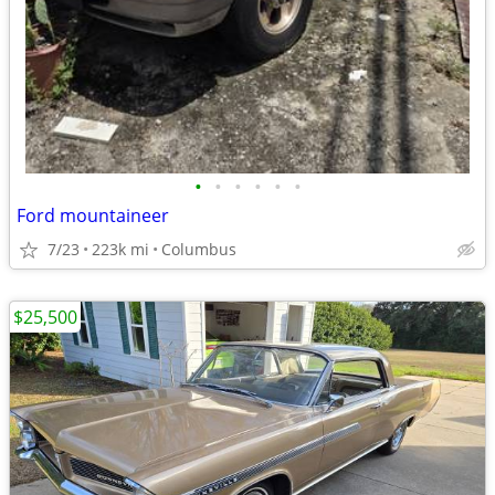
•
•
•
•
•
•
Ford mountaineer
7/23
223k mi
Columbus
$25,500