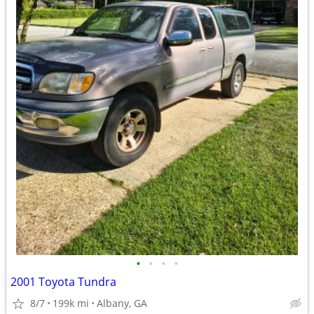
•
•
•
•
2001 Toyota Tundra
8/7
199k mi
Albany, GA