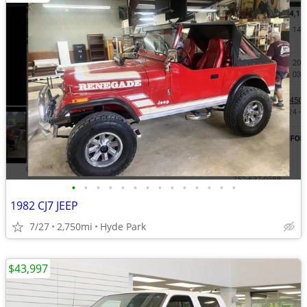
•
•
•
•
•
•
•
•
•
•
•
•
•
•
1982 CJ7 JEEP
7/27
2,750mi
Hyde Park
$43,997