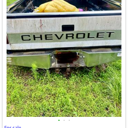
•
•
•
For sale