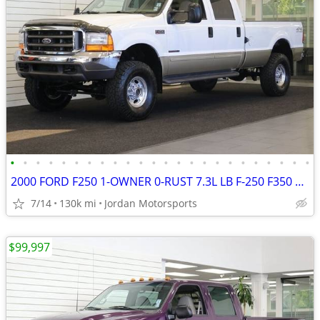
•
•
•
•
•
•
•
•
•
•
•
•
•
•
•
•
•
•
•
•
•
•
•
•
2000 FORD F250 1-OWNER 0-RUST 7.3L LB F-250 F350 1999 2001 2002 2003
7/14
130k mi
Jordan Motorsports
$99,997