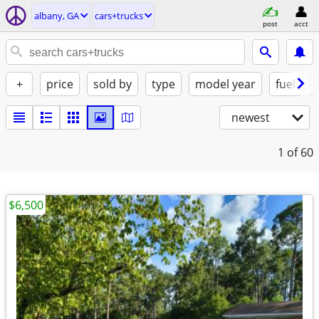
albany, GA
cars+trucks
post
acct
+
price
sold by
type
model year
fuel
newest
1
of 60
$6,500