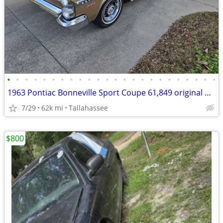
•
•
•
•
•
•
•
•
•
•
•
•
•
•
•
•
•
•
•
•
•
•
•
•
1963 Pontiac Bonneville Sport Coupe 61,849 original miles
7/29
62k mi
Tallahassee
$800