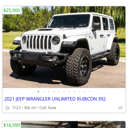
$25,900
•
•
•
•
•
•
•
•
•
•
•
2021 JEEP WRANGLER UNLIMITED RUBICON 392
7/23
36k mi
Call Now
$16,999