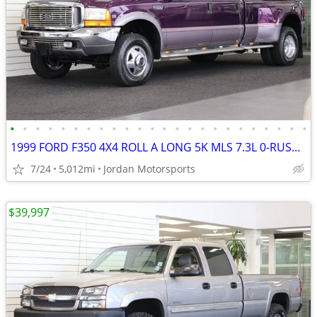
•
•
•
•
•
•
•
•
•
•
•
•
•
•
•
•
•
•
•
•
•
•
•
•
1999 FORD F350 4X4 ROLL A LONG 5K MLS 7.3L 0-RUST F-350 2000 2001 2002
7/24
5,012mi
Jordan Motorsports
$39,997