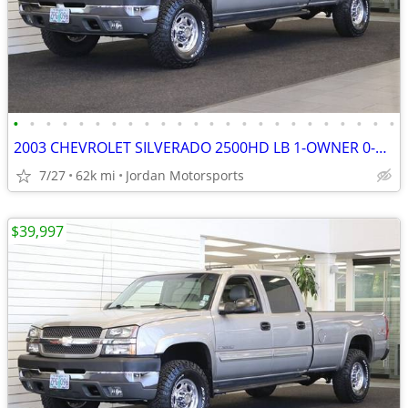
•
•
•
•
•
•
•
•
•
•
•
•
•
•
•
•
•
•
•
•
•
•
•
•
2003 CHEVROLET SILVERADO 2500HD LB 1-OWNER 0-RUST 8.1L 2004 2005 2006
7/27
62k mi
Jordan Motorsports
$39,997