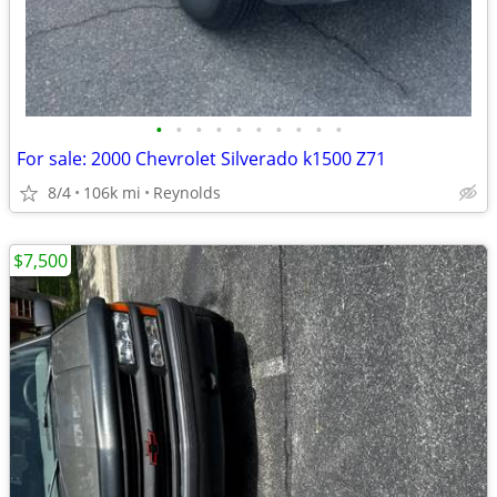
•
•
•
•
•
•
•
•
•
•
For sale: 2000 Chevrolet Silverado k1500 Z71
8/4
106k mi
Reynolds
$7,500