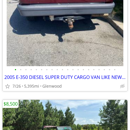
•
•
•
•
•
•
•
•
•
•
•
•
•
•
•
•
•
•
•
•
2005 E-350 DIESEL SUPER DUTY CARGO VAN LIKE NEW ONLY 5,395 mi, $16490.
7/26
5,395mi
Glenwood
$8,500