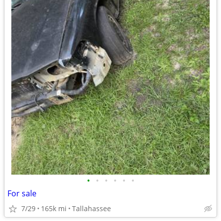
•
•
•
•
•
•
For sale
7/29
165k mi
Tallahassee