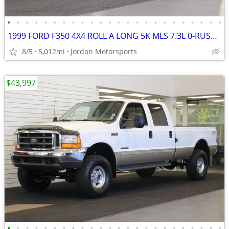
•
•
•
•
•
•
•
•
•
•
•
•
•
•
•
•
•
•
•
•
•
•
•
•
1999 FORD F350 4X4 ROLL A LONG 5K MLS 7.3L 0-RUST F-350 2000 2001 2002
8/5
5,012mi
Jordan Motorsports
$43,997
•
•
•
•
•
•
•
•
•
•
•
•
•
•
•
•
•
•
•
•
•
•
•
•