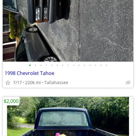
•
•
•
•
•
•
•
•
•
•
•
•
•
•
•
1998 Chevrolet Tahoe
7/17
220k mi
Tallahassee
$2,000