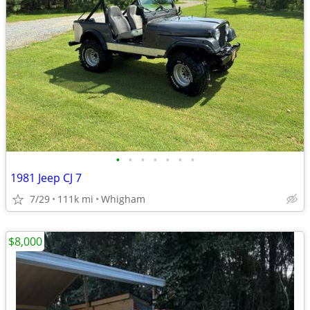
•
•
•
•
•
•
•
1981 Jeep CJ 7
7/29
111k mi
Whigham
$8,000