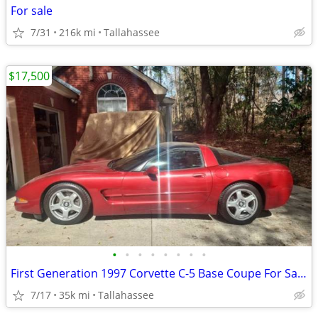
For sale
7/31
216k mi
Tallahassee
$17,500
•
•
•
•
•
•
•
•
First Generation 1997 Corvette C-5 Base Coupe For Sale by Owner
7/17
35k mi
Tallahassee