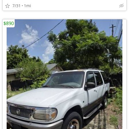
7/31
1mi
$890