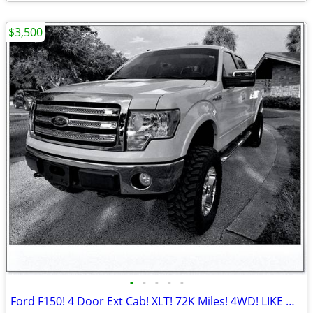
$3,500
•
•
•
•
•
Ford F150! 4 Door Ext Cab! XLT! 72K Miles! 4WD! LIKE NEW!! WOW!!