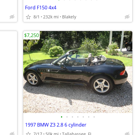
Ford F150 4x4
8/1
232k mi
Blakely
$7,250
•
•
•
•
•
•
•
1997 BMW Z3 2.8 6 cylinder
7/17
50k mi
Tallahassee, FL