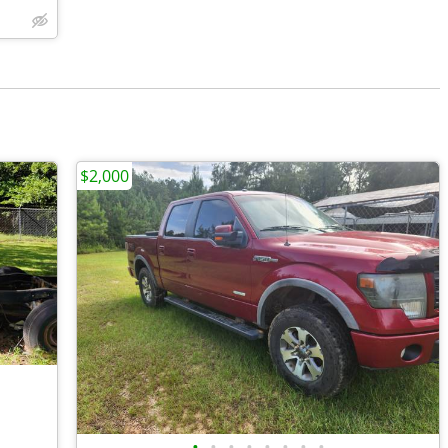
$2,000
•
•
•
•
•
•
•
•