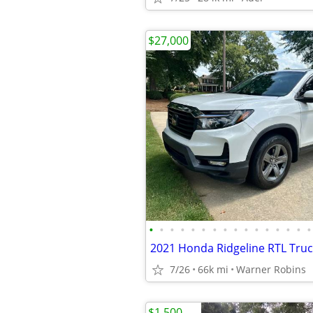
$27,000
•
•
•
•
•
•
•
•
•
•
•
•
•
•
•
•
2021 Honda Ridgeline RTL Truc
7/26
66k mi
Warner Robins
$1,500