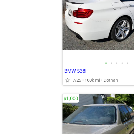
•
•
•
•
•
BMW 538i
7/25
100k mi
Dothan
$1,000