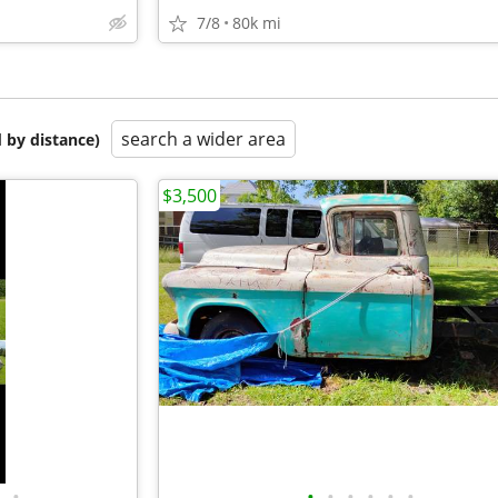
7/8
80k mi
search a wider area
 by distance)
$3,500
•
•
•
•
•
•
•