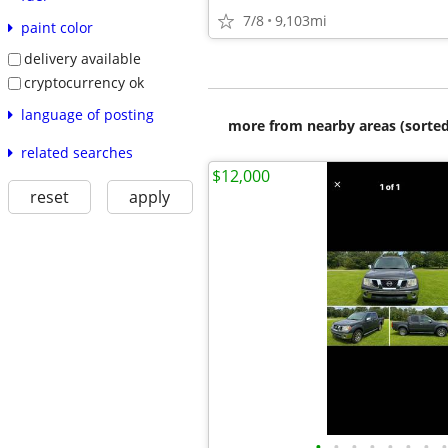
7/8
9,103mi
paint color
delivery available
cryptocurrency ok
language of posting
more from nearby areas (sorted
related searches
$12,000
reset
apply
•
•
•
•
•
•
•
•