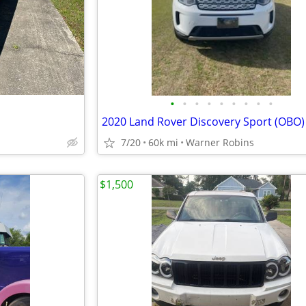
•
•
•
•
•
•
•
•
•
2020 Land Rover Discovery Sport (OBO)
7/20
60k mi
Warner Robins
$1,500