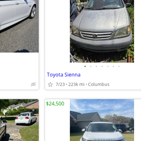
•
•
•
•
•
•
•
Toyota Sienna
7/23
223k mi
Columbus
$24,500