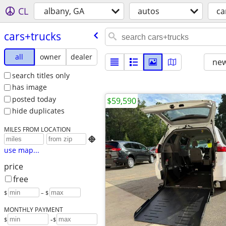
CL
albany, GA
autos
ca
cars+trucks
all
owner
dealer
new
search titles only
has image
posted today
$59,590
hide duplicates
MILES FROM LOCATION

use map...
price
free
$
– $
MONTHLY PAYMENT
-
$
$