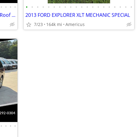
•
•
•
•
•
•
•
•
•
•
•
•
•
•
•
•
•
•
•
•
•
•
•
•
2018 Ford Transit 350 XLT 3dr LWB Low Roof Passenger Van w/Sliding Sid
2013 FORD EXPLORER XLT MECHANIC SPECIAL
7/23
164k mi
Americus
•
•
•
•