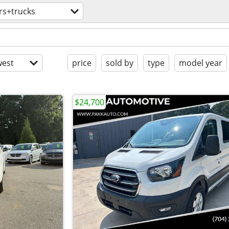
rs+trucks
est
price
sold by
type
model year
$24,700