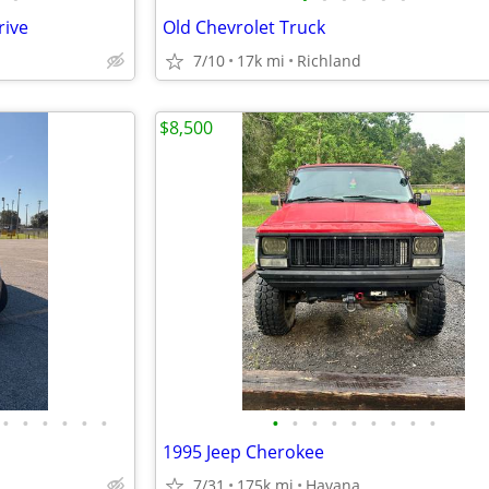
rive
Old Chevrolet Truck
7/10
17k mi
Richland
$8,500
•
•
•
•
•
•
•
•
•
•
•
•
•
•
•
1995 Jeep Cherokee
7/31
175k mi
Havana