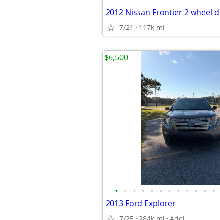
2012 Nissan Frontier 2 wheel d
7/21
117k mi
$6,500
•
•
•
•
•
•
•
•
•
•
•
•
2013 Ford Explorer
7/25
284k mi
Adel