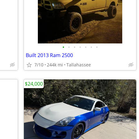
•
•
•
•
•
•
•
Built 2013 Ram 2500
7/10
244k mi
Tallahassee
$24,000