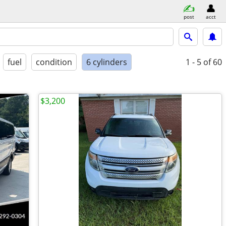
post
acct
fuel
condition
6 cylinders
1 - 5
of 60
$3,200