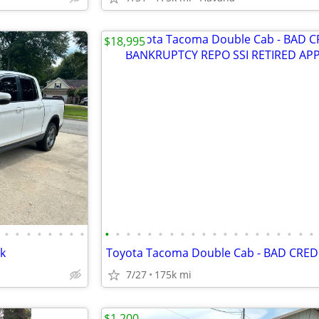
$18,995
•
•
•
•
•
•
•
•
•
•
•
•
•
•
•
•
•
•
•
•
•
•
•
•
•
•
•
•
k
7/27
175k mi
$1,200