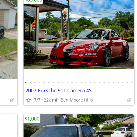
•
•
•
•
•
•
•
•
•
•
•
•
•
•
•
•
•
•
•
•
•
•
•
•
2007 Porsche 911 Carrera 4S
7/7
22k mi
Ben Moore Hills
$1,000