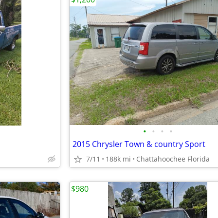
•
•
•
•
2015 Chrysler Town & country Sport
7/11
188k mi
Chattahoochee Florida
$980