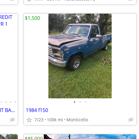
$1,500
•
•
•
•
•
•
•
Toyota Tacoma Double Cab - BAD CREDIT BANKRUPTCY REPO SSI RETIRED APPR
1984 f150
7/23
100k mi
Monticello
$85,000