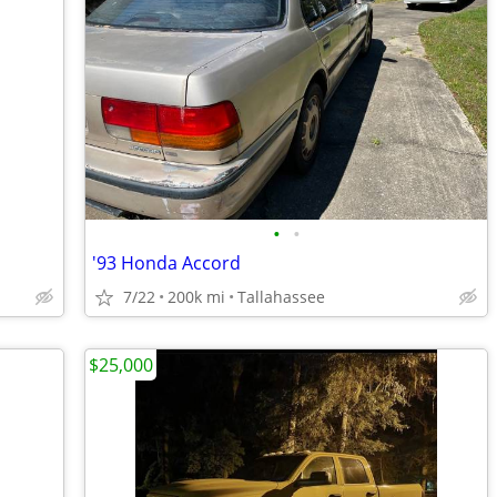
•
•
'93 Honda Accord
7/22
200k mi
Tallahassee
$25,000