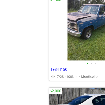
•
•
•
1984 f150
7/28
100k mi
Monticello
$2,000