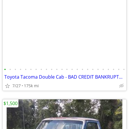
•
•
•
•
•
•
•
•
•
•
•
•
•
•
•
•
•
•
•
•
•
•
•
•
Toyota Tacoma Double Cab - BAD CREDIT BANKRUPTCY REPO SSI RETIRED APPR
7/27
175k mi
$1,500