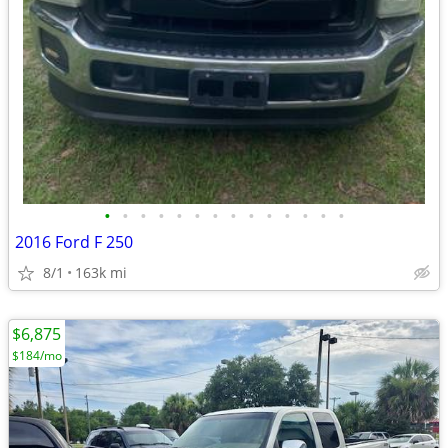
•
•
•
•
•
•
•
•
•
•
•
•
•
•
2016 Ford F 250
8/1
163k mi
$6,875
$184/mo