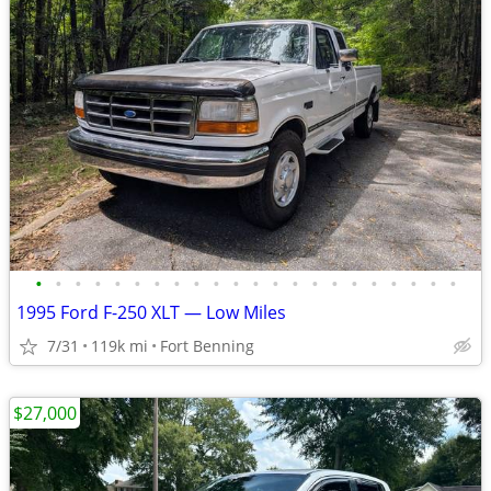
•
•
•
•
•
•
•
•
•
•
•
•
•
•
•
•
•
•
•
•
•
•
1995 Ford F-250 XLT — Low Miles
7/31
119k mi
Fort Benning
$27,000