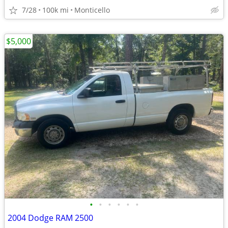
7/28
100k mi
Monticello
$5,000
•
•
•
•
•
•
2004 Dodge RAM 2500