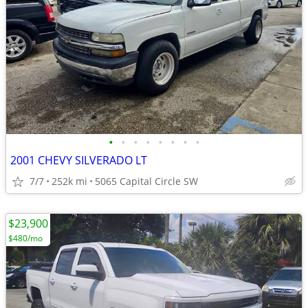
•
•
•
•
•
•
•
•
2001 CHEVY SILVERADO LT
7/7
252k mi
5065 Capital Circle SW
$23,900
$480/mo