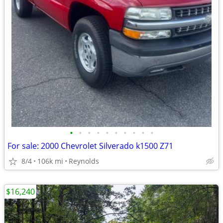
•
•
•
•
•
•
•
•
•
•
For sale: 2000 Chevrolet Silverado k1500 Z71
8/4
106k mi
Reynolds
$16,240