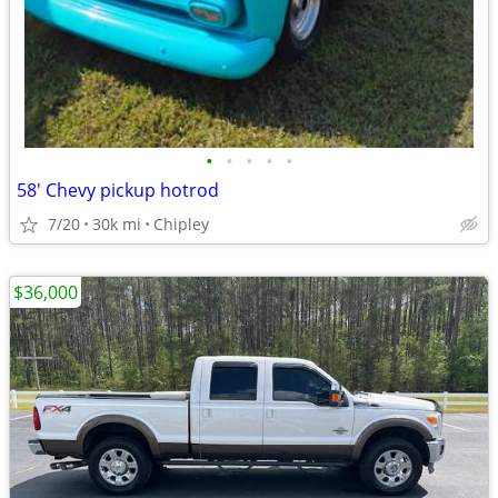
•
•
•
•
•
58' Chevy pickup hotrod
7/20
30k mi
Chipley
$36,000