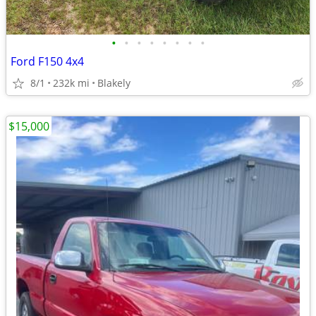
•
•
•
•
•
•
•
•
Ford F150 4x4
8/1
232k mi
Blakely
$15,000