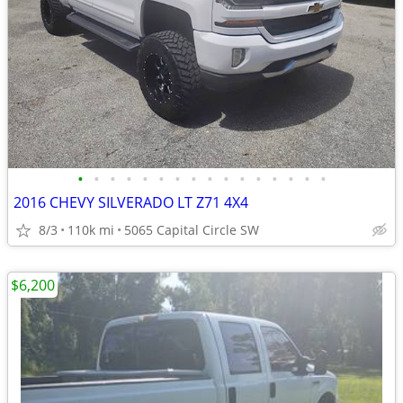
•
•
•
•
•
•
•
•
•
•
•
•
•
•
•
•
2016 CHEVY SILVERADO LT Z71 4X4
8/3
110k mi
5065 Capital Circle SW
$6,200