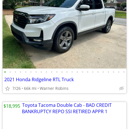
•
•
•
•
•
•
•
•
•
•
•
•
•
•
•
•
•
•
•
•
•
•
•
•
2021 Honda Ridgeline RTL Truck
7/26
66k mi
Warner Robins
$18,995