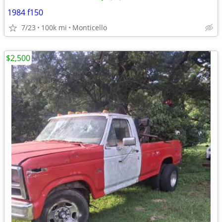
1984 f150
7/23
100k mi
Monticello
$2,500