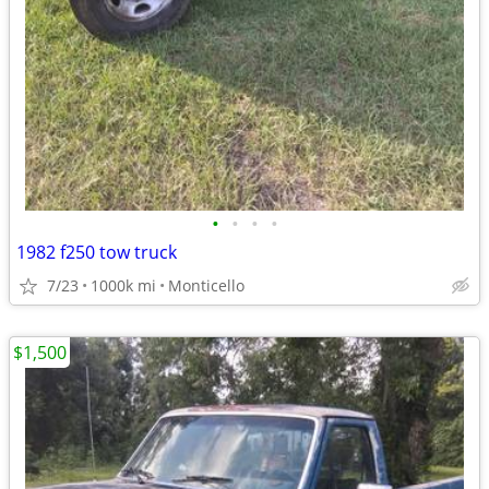
•
•
•
•
1982 f250 tow truck
7/23
1000k mi
Monticello
$1,500