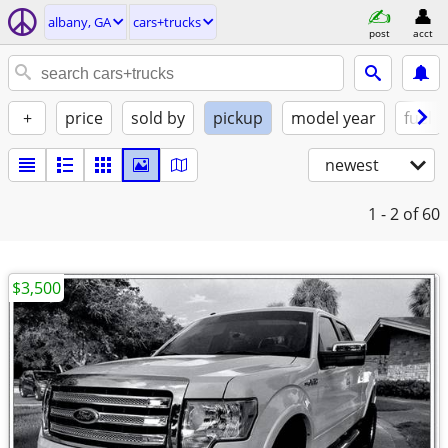
albany, GA
cars+trucks
post
acct
+
price
sold by
pickup
model year
fuel
newest
1 - 2
of 60
$3,500