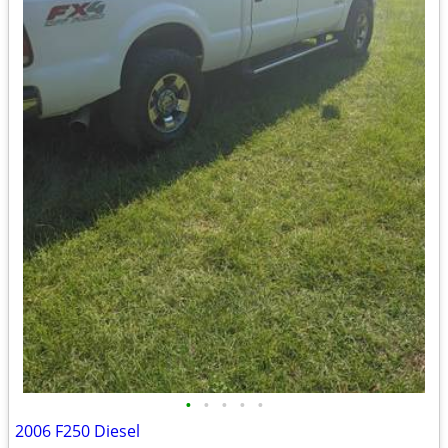
•
•
•
•
•
2006 F250 Diesel