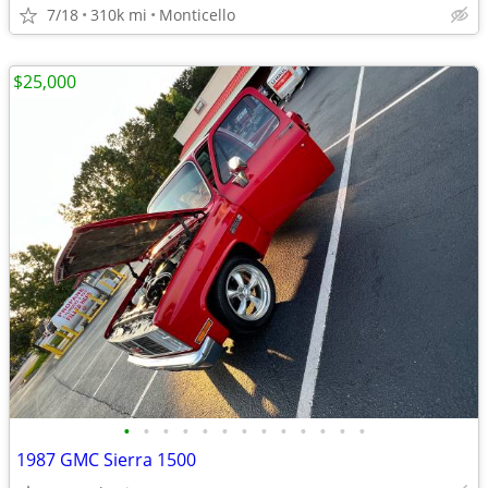
7/18
310k mi
Monticello
$25,000
•
•
•
•
•
•
•
•
•
•
•
•
•
1987 GMC Sierra 1500