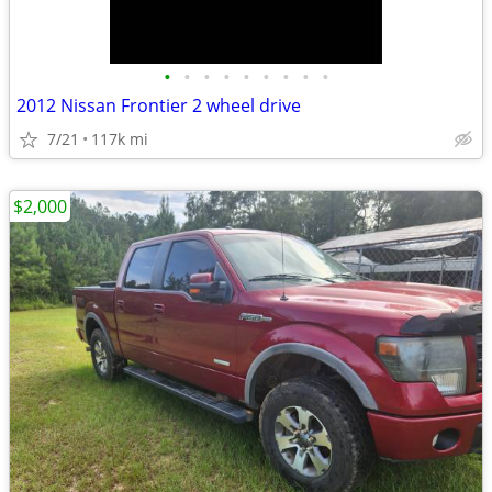
•
•
•
•
•
•
•
•
•
2012 Nissan Frontier 2 wheel drive
7/21
117k mi
$2,000