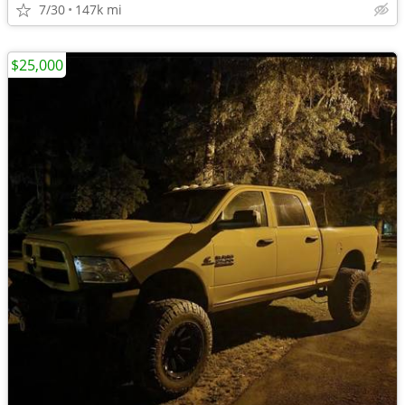
7/30
147k mi
$25,000