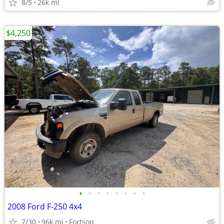
8/5
26k mi
$4,250
•
•
•
•
•
•
•
•
2008 Ford F-250 4x4
7/30
96k mi
Fortson