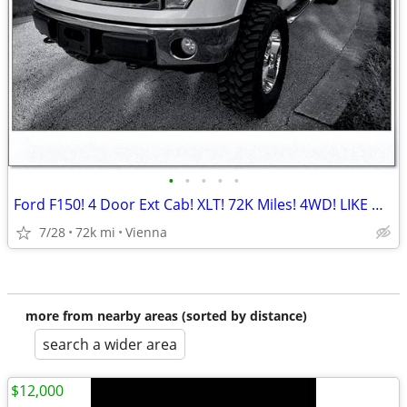
•
•
•
•
•
Ford F150! 4 Door Ext Cab! XLT! 72K Miles! 4WD! LIKE NEW!! WOW!!
7/28
72k mi
Vienna
more from nearby areas (sorted by distance)
search a wider area
$12,000