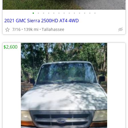
•
•
•
•
•
•
•
•
•
•
•
•
•
2021 GMC Sierra 2500HD AT4 4WD
7/16
139k mi
Tallahassee
$2,600