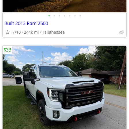
•
•
•
•
•
•
•
Built 2013 Ram 2500
7/10
244k mi
Tallahassee
$33