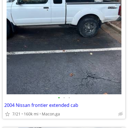
•
•
•
2004 Nissan frontier extended cab
7/21
160k mi
Macon,ga