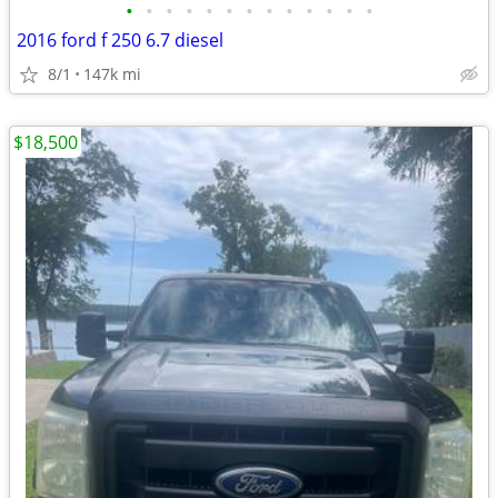
•
•
•
•
•
•
•
•
•
•
•
•
•
2016 ford f 250 6.7 diesel
8/1
147k mi
$18,500