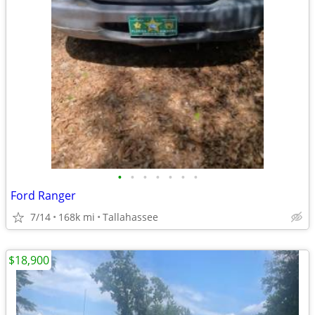
•
•
•
•
•
•
•
Ford Ranger
7/14
168k mi
Tallahassee
$18,900