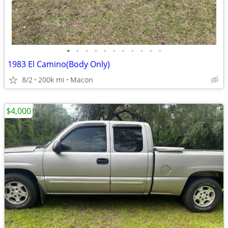
•
•
•
•
•
•
•
•
•
•
•
1983 El Camino(Body Only)
8/2
200k mi
Macon
$4,000