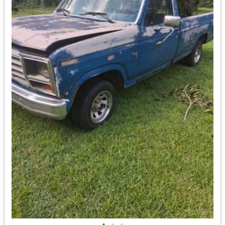
•
•
•