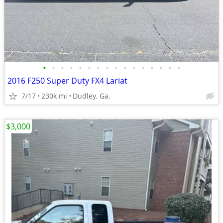
•
•
•
•
•
•
•
•
•
•
•
•
•
•
•
•
2016 F250 Super Duty FX4 Lariat
7/17
230k mi
Dudley, Ga.
$3,000