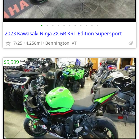
•
•
•
•
•
•
•
•
•
•
•
2023 Kawasaki Ninja ZX-6R KRT Edition Supersport
7/25
4,258mi
Bennington, VT
$9,999