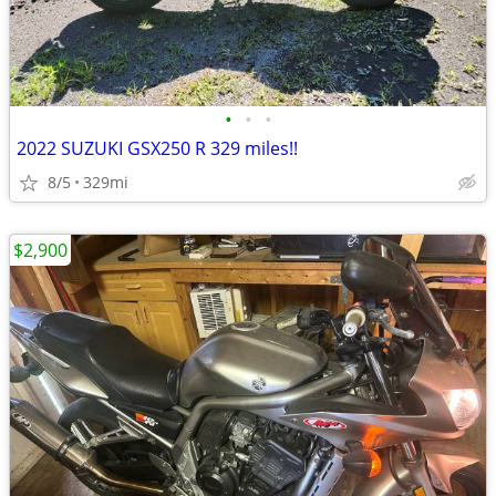
•
•
•
2022 SUZUKI GSX250 R 329 miles!!
8/5
329mi
$2,900