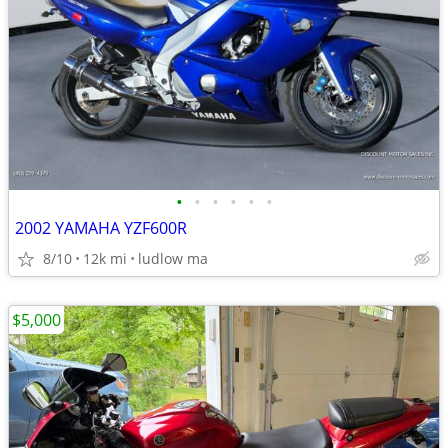
•
•
•
•
•
•
2002 YAMAHA YZF600R
8/10
12k mi
ludlow ma
$5,000