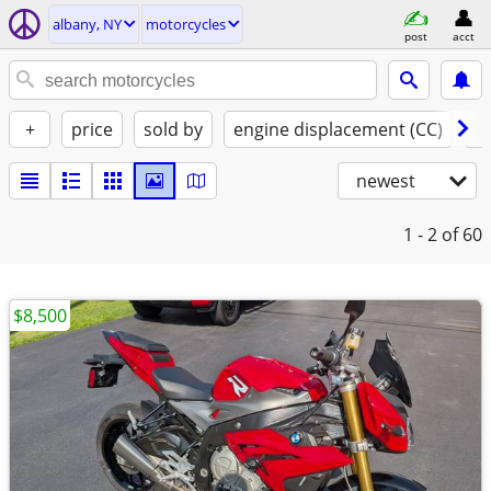
albany, NY
motorcycles
post
acct
+
price
sold by
engine displacement (CC)
st
newest
1 - 2
of 60
$8,500