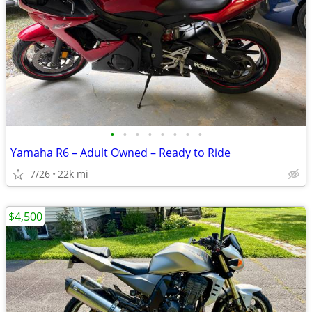
•
•
•
•
•
•
•
•
Yamaha R6 – Adult Owned – Ready to Ride
7/26
22k mi
$4,500