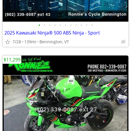
•
•
•
•
•
•
•
•
•
•
•
2025 Kawasaki Ninja® 500 ABS Ninja - Sport
7/28
139mi
Bennington, VT
$11,299