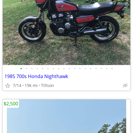
•
•
•
•
•
•
•
•
•
•
•
•
•
•
•
•
•
•
1985 700s Honda Nighthawk
7/14
19k mi
Tillson
$2,500