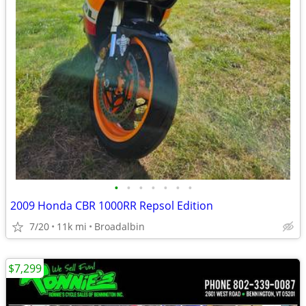
•
•
•
•
•
•
•
2009 Honda CBR 1000RR Repsol Edition
7/20
11k mi
Broadalbin
$7,299