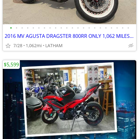
•
•
•
•
•
•
•
•
•
•
•
•
•
•
•
•
•
•
•
•
•
•
2016 MV AGUSTA DRAGSTER 800RR ONLY 1,062 MILES RARE MUST SEE!
7/28
1,062mi
LATHAM
$5,599