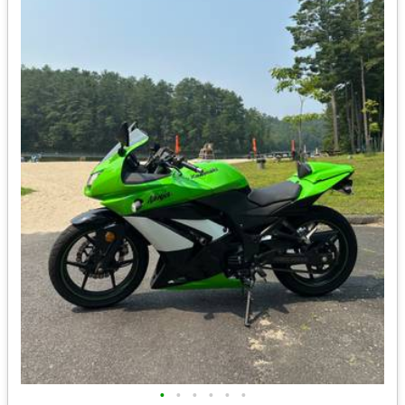
•
•
•
•
•
•