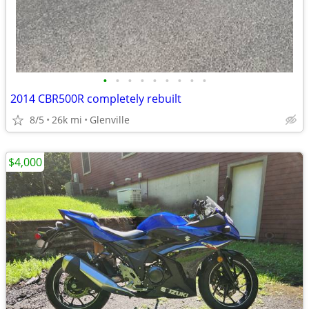
•
•
•
•
•
•
•
•
•
2014 CBR500R completely rebuilt
8/5
26k mi
Glenville
$4,000