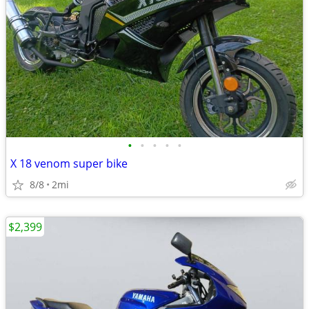
•
•
•
•
•
X 18 venom super bike
8/8
2mi
$2,399