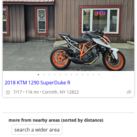
•
•
•
•
•
•
•
•
•
•
•
•
2018 KTM 1290 SuperDuke R
7/17
11k mi
Corinth, NY 12822
more from nearby areas (sorted by distance)
search a wider area