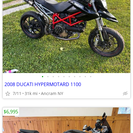
•
•
•
•
•
•
•
•
•
•
2008 DUCATI HYPERMOTARD 1100
7/11
31k mi
Ancram NY
$6,995