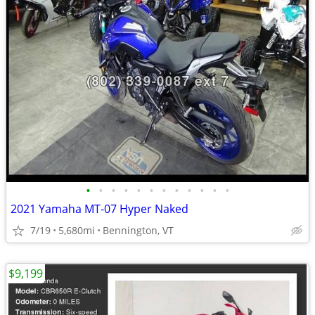
•
•
•
•
•
•
•
•
•
•
•
•
2021 Yamaha MT-07 Hyper Naked
7/19
5,680mi
Bennington, VT
$9,199