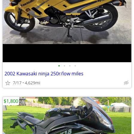
•
•
•
•
2002 Kawasaki ninja 250r/low miles
7/17
4,629mi
$1,800