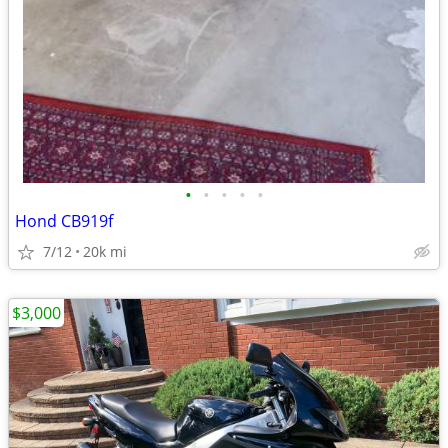
•
•
•
•
•
Hond CB919f
7/12
20k mi
$3,000