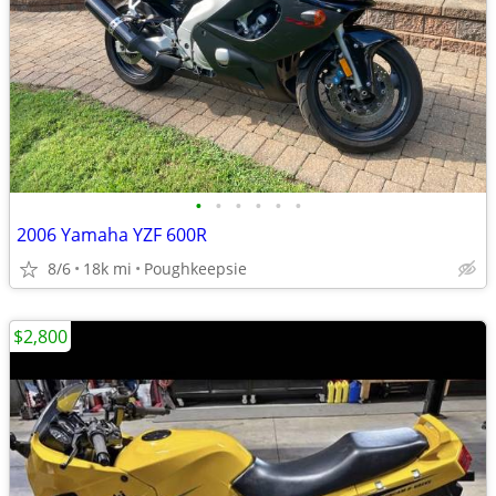
•
•
•
•
•
•
2006 Yamaha YZF 600R
8/6
18k mi
Poughkeepsie
$2,800