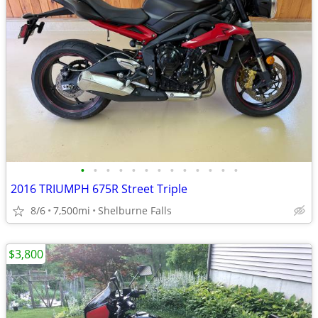
•
•
•
•
•
•
•
•
•
•
•
•
•
2016 TRIUMPH 675R Street Triple
8/6
7,500mi
Shelburne Falls
$3,800