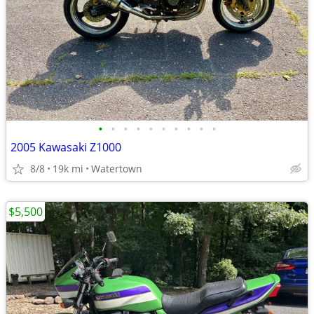
•
•
•
•
•
•
•
•
•
•
2005 Kawasaki Z1000
8/8
19k mi
Watertown
$5,500