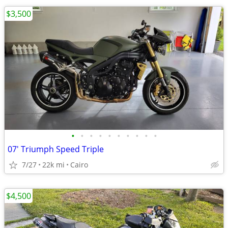
$3,500
•
•
•
•
•
•
•
•
•
•
07' Triumph Speed Triple
7/27
22k mi
Cairo
$4,500