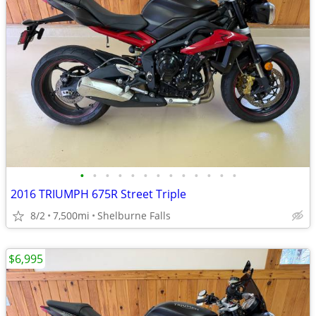
•
•
•
•
•
•
•
•
•
•
•
•
•
2016 TRIUMPH 675R Street Triple
8/2
7,500mi
Shelburne Falls
$6,995