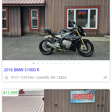
•
•
•
•
•
•
•
•
•
•
•
2016 BMW S1000 R
7/17
7,571mi
Corinth, NY 12822
$11,999