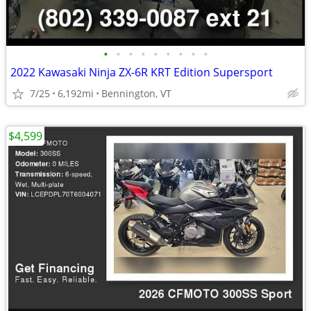
•
•
•
•
•
•
•
•
•
2022 Kawasaki Ninja ZX-6R KRT Edition Supersport
7/25
6,192mi
Bennington, VT
$4,599