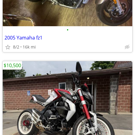
•
2005 Yamaha fz1
8/2
16k mi
$10,500