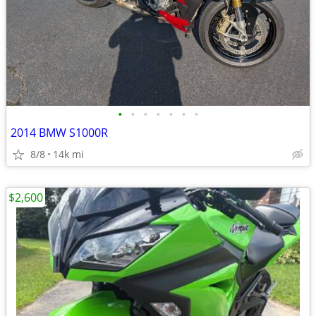
•
•
•
•
•
•
•
2014 BMW S1000R
8/8
14k mi
$2,600