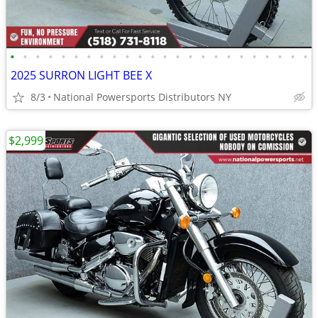
•
•
•
•
•
•
•
•
•
•
•
•
•
•
•
•
•
•
•
•
•
•
•
•
2025 SURRON LIGHT BEE X
8/3
National Powersports Distributors NY
$2,999