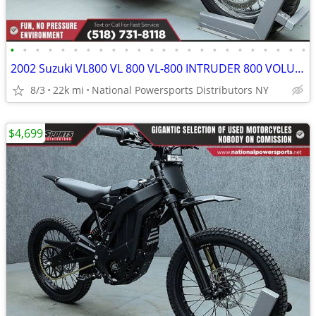
•
•
•
•
•
•
•
•
•
•
•
•
•
•
•
•
•
•
•
•
•
•
•
•
2002 Suzuki VL800 VL 800 VL-800 INTRUDER 800 VOLUSIA
8/3
22k mi
National Powersports Distributors NY
$4,699