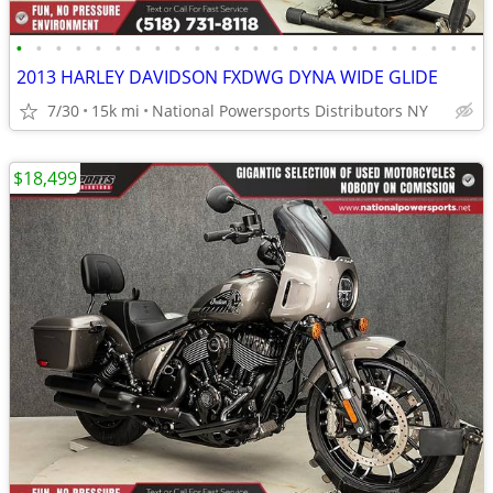
•
•
•
•
•
•
•
•
•
•
•
•
•
•
•
•
•
•
•
•
•
•
•
•
2013 HARLEY DAVIDSON FXDWG DYNA WIDE GLIDE
7/30
15k mi
National Powersports Distributors NY
$18,499