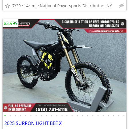
7/29
14k mi
National Powersports Distributors NY
$3,999
•
•
•
•
•
•
•
•
•
•
•
•
•
•
•
•
•
•
•
•
•
•
•
•
2025 SURRON LIGHT BEE X