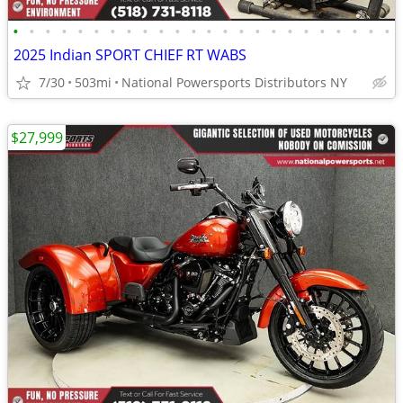
•
•
•
•
•
•
•
•
•
•
•
•
•
•
•
•
•
•
•
•
•
•
•
•
2025 Indian SPORT CHIEF RT WABS
7/30
503mi
National Powersports Distributors NY
$27,999