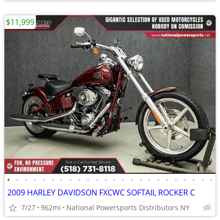
$11,999
•
•
•
•
•
•
•
•
•
•
•
•
•
•
•
•
•
•
•
•
•
•
•
•
2009 HARLEY DAVIDSON FXCWC SOFTAIL ROCKER C
7/27
962mi
National Powersports Distributors NY