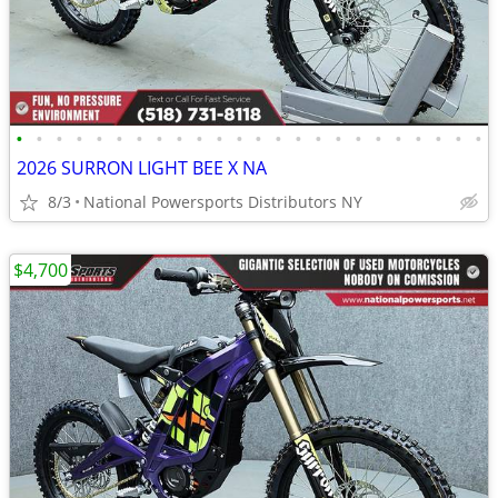
•
•
•
•
•
•
•
•
•
•
•
•
•
•
•
•
•
•
•
•
•
•
•
•
2026 SURRON LIGHT BEE X NA
8/3
National Powersports Distributors NY
$4,700