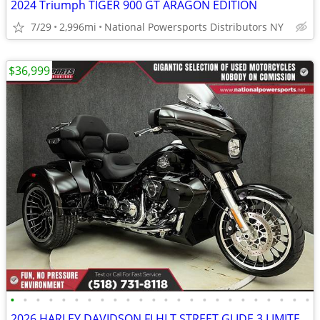
2024 Triumph TIGER 900 GT ARAGON EDITION
7/29
2,996mi
National Powersports Distributors NY
$36,999
•
•
•
•
•
•
•
•
•
•
•
•
•
•
•
•
•
•
•
•
•
•
•
•
2026 HARLEY DAVIDSON FLHLT STREET GLIDE 3 LIMITED TRIKE WABS