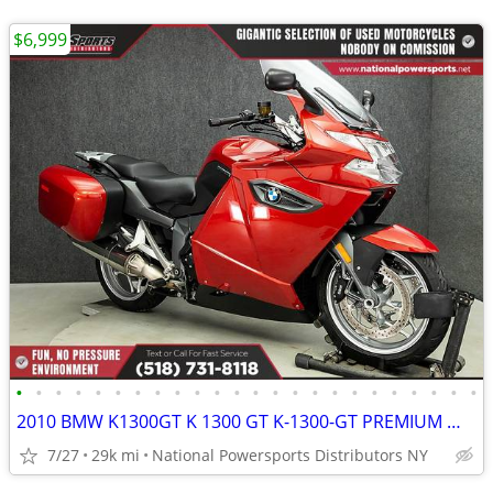
$6,999
•
•
•
•
•
•
•
•
•
•
•
•
•
•
•
•
•
•
•
•
•
•
•
•
2010 BMW K1300GT K 1300 GT K-1300-GT PREMIUM WABS
7/27
29k mi
National Powersports Distributors NY