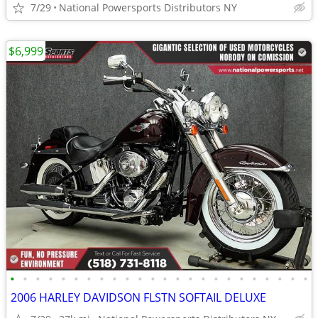
7/29
National Powersports Distributors NY
$6,999
•
•
•
•
•
•
•
•
•
•
•
•
•
•
•
•
•
•
•
•
•
•
•
•
2006 HARLEY DAVIDSON FLSTN SOFTAIL DELUXE