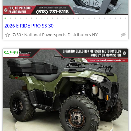
•
•
•
•
•
•
•
•
•
•
•
•
•
•
•
•
•
•
•
•
•
•
•
•
2026 E RIDE PRO SS 30
7/30
National Powersports Distributors NY
$4,999