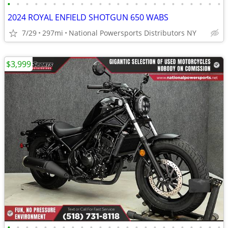
•
•
•
•
•
•
•
•
•
•
•
•
•
•
•
•
•
•
•
•
•
•
•
•
2024 ROYAL ENFIELD SHOTGUN 650 WABS
7/29
297mi
National Powersports Distributors NY
$3,999
•
•
•
•
•
•
•
•
•
•
•
•
•
•
•
•
•
•
•
•
•
•
•
•