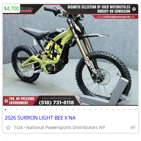
$4,700
•
•
•
•
•
•
•
•
•
•
•
•
•
•
•
•
•
•
•
•
•
•
•
•
2026 SURRON LIGHT BEE X NA
7/24
National Powersports Distributors NY