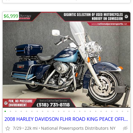
$6,999
•
•
•
•
•
•
•
•
•
•
•
•
•
•
•
•
•
•
•
•
•
•
•
•
2008 HARLEY DAVIDSON FLHR ROAD KING PEACE OFFICER EDITION
7/29
22k mi
National Powersports Distributors NY