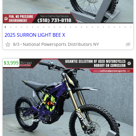
•
•
•
•
•
•
•
•
•
•
•
•
•
•
•
•
•
•
•
•
•
•
•
•
2025 SURRON LIGHT BEE X
8/3
National Powersports Distributors NY
$3,999