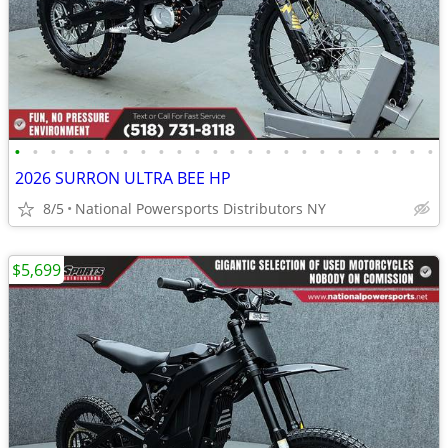
•
•
•
•
•
•
•
•
•
•
•
•
•
•
•
•
•
•
•
•
•
•
•
•
2026 SURRON ULTRA BEE HP
8/5
National Powersports Distributors NY
$5,699