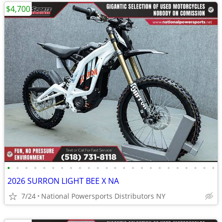
$4,700
•
•
•
•
•
•
•
•
•
•
•
•
•
•
•
•
•
•
•
•
•
•
•
•
2026 SURRON LIGHT BEE X NA
7/24
National Powersports Distributors NY