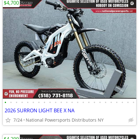
$4,700
•
•
•
•
•
•
•
•
•
•
•
•
•
•
•
•
•
•
•
•
•
•
•
•
2026 SURRON LIGHT BEE X NA
7/24
National Powersports Distributors NY