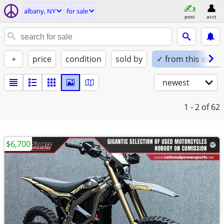
albany, NY
for sale
post
acct
+
price
condition
sold by
✓ from this seller
newest
1 - 2
of 62
$6,700