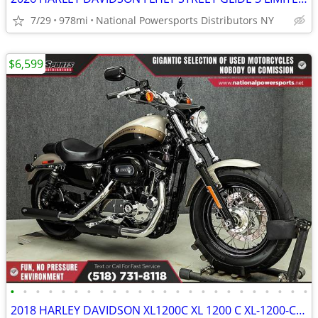
7/29
978mi
National Powersports Distributors NY
$6,599
•
•
•
•
•
•
•
•
•
•
•
•
•
•
•
•
•
•
•
•
•
•
•
•
2018 HARLEY DAVIDSON XL1200C XL 1200 C XL-1200-C SPORTSTER 1200 CUSTOM