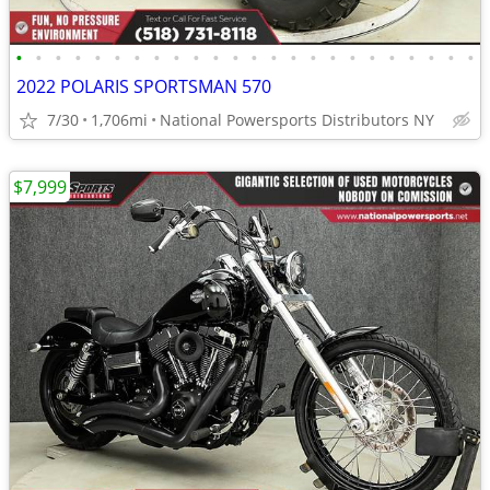
•
•
•
•
•
•
•
•
•
•
•
•
•
•
•
•
•
•
•
•
•
•
•
•
2022 POLARIS SPORTSMAN 570
7/30
1,706mi
National Powersports Distributors NY
$7,999