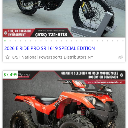
•
•
•
•
•
•
•
•
•
•
•
•
•
•
•
•
•
•
•
•
•
•
•
•
2026 E RIDE PRO SR 1619 SPECIAL EDITION
8/5
National Powersports Distributors NY
$7,499