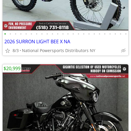
•
•
•
•
•
•
•
•
•
•
•
•
•
•
•
•
•
•
•
•
•
•
•
•
2026 SURRON LIGHT BEE X NA
8/3
National Powersports Distributors NY
$20,999