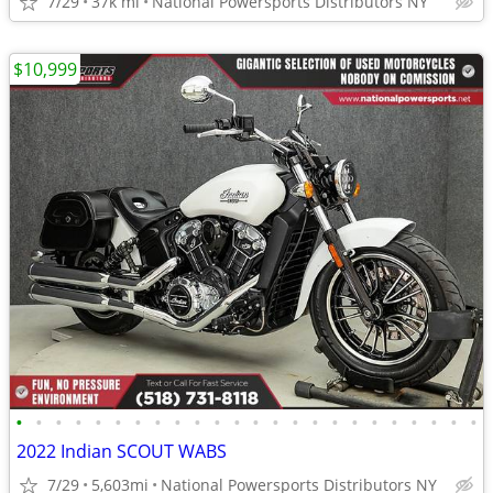
7/29
37k mi
National Powersports Distributors NY
$10,999
•
•
•
•
•
•
•
•
•
•
•
•
•
•
•
•
•
•
•
•
•
•
•
•
2022 Indian SCOUT WABS
7/29
5,603mi
National Powersports Distributors NY