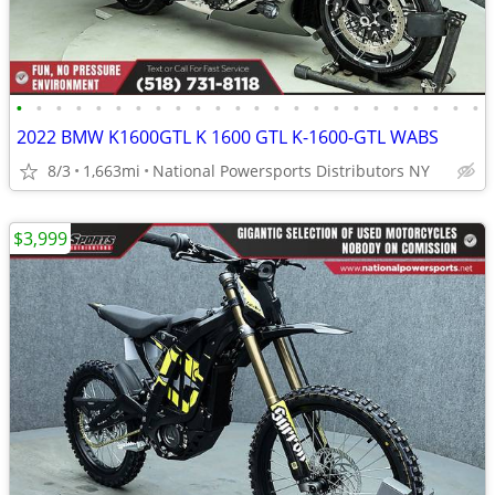
•
•
•
•
•
•
•
•
•
•
•
•
•
•
•
•
•
•
•
•
•
•
•
•
2022 BMW K1600GTL K 1600 GTL K-1600-GTL WABS
8/3
1,663mi
National Powersports Distributors NY
$3,999