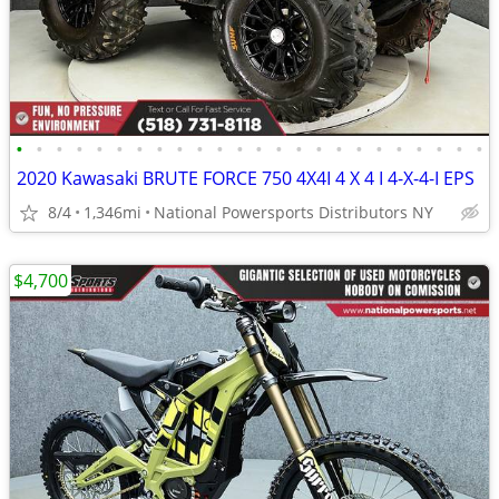
•
•
•
•
•
•
•
•
•
•
•
•
•
•
•
•
•
•
•
•
•
•
•
•
2020 Kawasaki BRUTE FORCE 750 4X4I 4 X 4 I 4-X-4-I EPS
8/4
1,346mi
National Powersports Distributors NY
$4,700