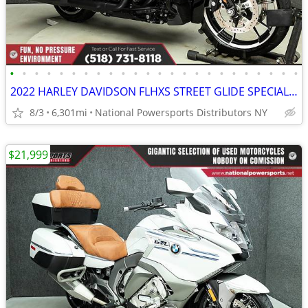
•
•
•
•
•
•
•
•
•
•
•
•
•
•
•
•
•
•
•
•
•
•
•
•
2022 HARLEY DAVIDSON FLHXS STREET GLIDE SPECIAL WABS
8/3
6,301mi
National Powersports Distributors NY
$21,999