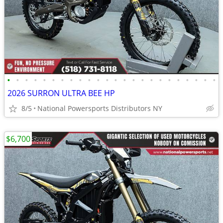
•
•
•
•
•
•
•
•
•
•
•
•
•
•
•
•
•
•
•
•
•
•
•
•
2026 SURRON ULTRA BEE HP
8/5
National Powersports Distributors NY
$6,700