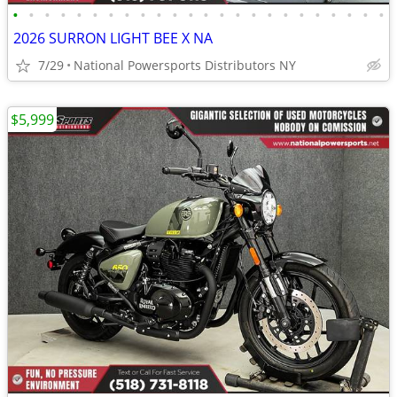
•
•
•
•
•
•
•
•
•
•
•
•
•
•
•
•
•
•
•
•
•
•
•
•
2026 SURRON LIGHT BEE X NA
7/29
National Powersports Distributors NY
$5,999