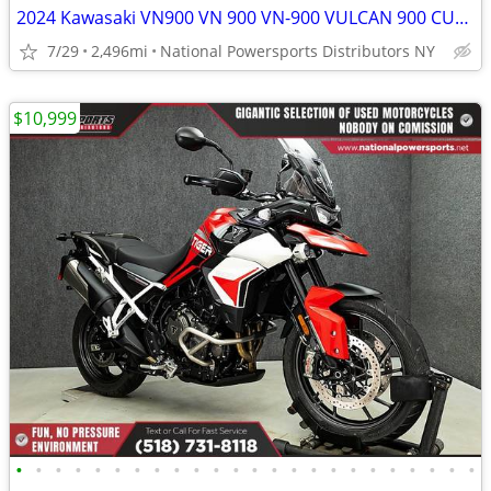
2024 Kawasaki VN900 VN 900 VN-900 VULCAN 900 CUSTOM
7/29
2,496mi
National Powersports Distributors NY
$10,999
•
•
•
•
•
•
•
•
•
•
•
•
•
•
•
•
•
•
•
•
•
•
•
•