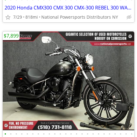
2020 Honda CMX300 CMX 300 CMX-300 REBEL 300 WABS
7/29
818mi
National Powersports Distributors NY
$7,899
•
•
•
•
•
•
•
•
•
•
•
•
•
•
•
•
•
•
•
•
•
•
•
•