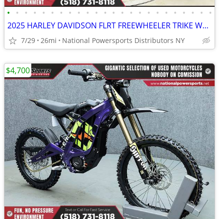
•
•
•
•
•
•
•
•
•
•
•
•
•
•
•
•
•
•
•
•
•
•
•
•
2025 HARLEY DAVIDSON FLRT FREEWHEELER TRIKE WABS
7/29
26mi
National Powersports Distributors NY
$4,700