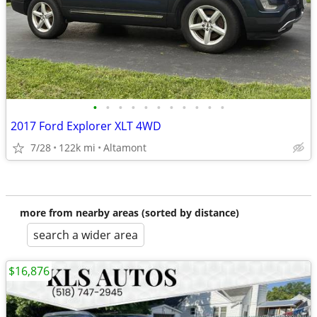
•
•
•
•
•
•
•
•
•
•
•
2017 Ford Explorer XLT 4WD
7/28
122k mi
Altamont
more from nearby areas (sorted by distance)
search a wider area
$16,876