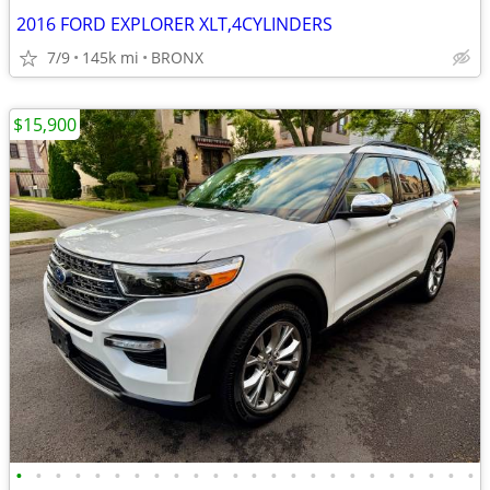
2016 FORD EXPLORER XLT,4CYLINDERS
7/9
145k mi
BRONX
$15,900
•
•
•
•
•
•
•
•
•
•
•
•
•
•
•
•
•
•
•
•
•
•
•
•