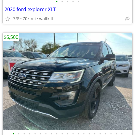
•
•
•
•
•
2020 ford explorer XLT
7/8
70k mi
wallkill
$6,500
•
•
•
•
•
•
•
•
•
•
•
•
•
•
•
•
•
•
•
•
•