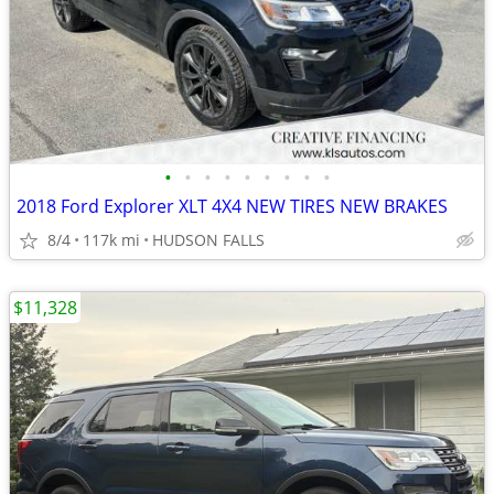
•
•
•
•
•
•
•
•
•
2018 Ford Explorer XLT 4X4 NEW TIRES NEW BRAKES
8/4
117k mi
HUDSON FALLS
$11,328