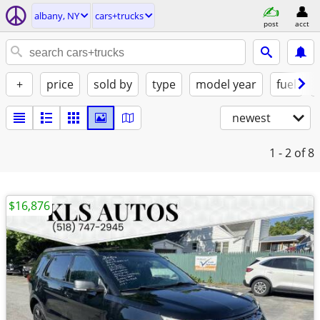
albany, NY
cars+trucks
post
acct
+
price
sold by
type
model year
fuel
newest
1 - 2
of 8
$16,876