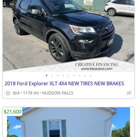
•
•
•
•
•
•
•
•
•
2018 Ford Explorer XLT 4X4 NEW TIRES NEW BRAKES
8/4
117k mi
HUDSON FALLS
$21,600