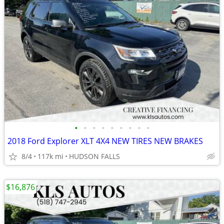
•
•
•
•
•
•
•
•
•
2018 Ford Explorer XLT 4X4 NEW TIRES NEW BRAKES
8/4
117k mi
HUDSON FALLS
$16,876