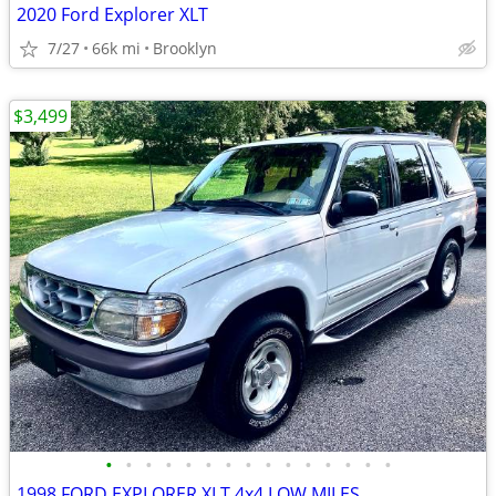
2020 Ford Explorer XLT
7/27
66k mi
Brooklyn
$3,499
•
•
•
•
•
•
•
•
•
•
•
•
•
•
•
1998 FORD EXPLORER XLT 4x4 LOW MILES