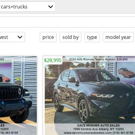
cars+trucks
est
price
sold by
type
model year
$28,995