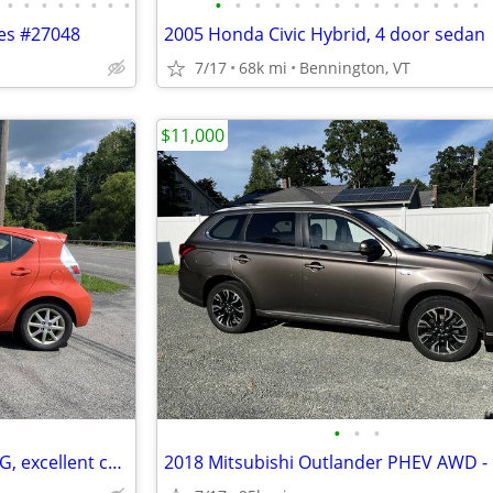
•
•
•
•
•
•
•
•
•
•
•
•
•
•
•
•
•
•
•
•
•
•
les #27048
2005 Honda Civic Hybrid, 4 door sedan
7/17
68k mi
Bennington, VT
$11,000
•
•
•
2014 Prius C Habanero - 49 MPG, excellent condition