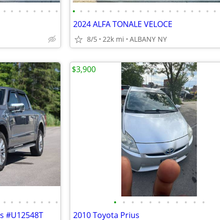
•
•
•
•
•
•
•
•
•
•
•
•
•
•
•
•
•
•
•
•
•
•
•
•
•
•
•
•
2024 ALFA TONALE VELOCE
8/5
22k mi
ALBANY NY
$3,900
•
•
•
•
•
•
•
•
•
•
•
•
•
•
•
•
•
•
•
es #U12548T
2010 Toyota Prius