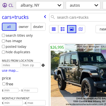
CL
albany, NY
autos
cars+trucks
all
owner
dealer
new
search titles only
has image
posted today
$26,995
hide duplicates
MILES FROM LOCATION

use map...
price
free
$
– $
MONTHLY PAYMENT
-
$
$