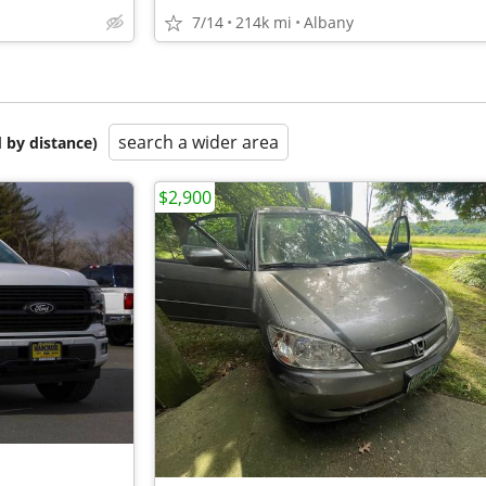
7/14
214k mi
Albany
search a wider area
 by distance)
$2,900