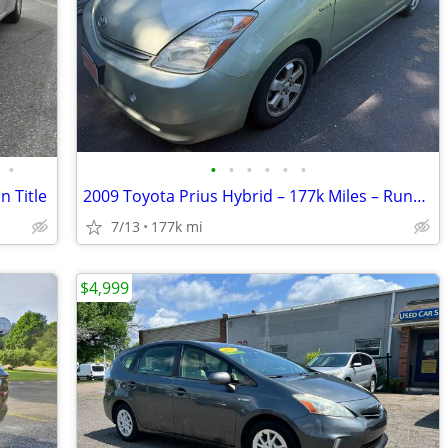
•
•
•
•
•
•
•
n Title
2009 Toyota Prius Hybrid – 177k Miles – Runs & Drives – Reconstructed
7/13
177k mi
$4,999