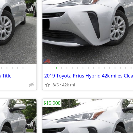
•
•
•
•
•
•
•
•
•
•
•
•
•
•
•
•
•
•
•
•
 Title
2019 Toyota Prius Hybrid 42k miles Clea
8/6
42k mi
$19,900