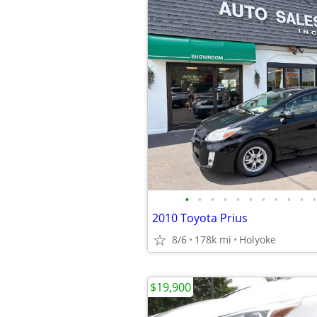
•
•
•
•
•
•
•
•
•
•
•
2010 Toyota Prius
8/6
178k mi
Holyoke
$19,900