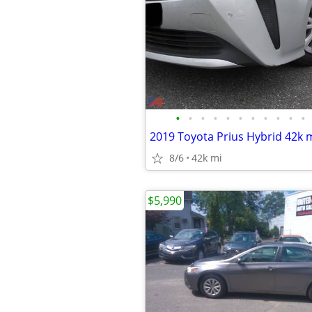
•
•
•
•
•
•
•
•
•
•
•
2019 Toyota Prius Hybrid 42k m
8/6
42k mi
$5,990