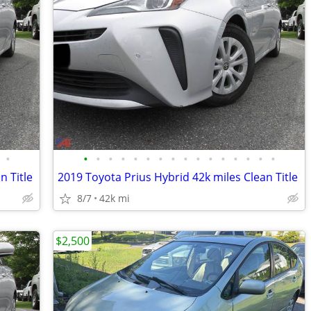
•
•
•
•
•
•
•
•
•
•
•
•
•
•
•
•
•
n Title
2019 Toyota Prius Hybrid 42k miles Clean Title
8/7
42k mi
$2,500