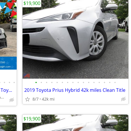
$19,900
•
•
•
•
•
•
•
•
•
•
•
•
•
•
•
•
•
•
•
•
FAST AND EASY CREDIT APPROVAL 2014 Toyota Prius Two Gas/Electric Hybri
2019 Toyota Prius Hybrid 42k miles Clean Title
APPLY ONLINE WWW.JOEYBANK.COM OR MAKE CASH OFFER
8/7
42k mi
$19,900