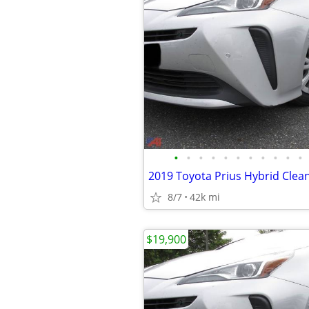
•
•
•
•
•
•
•
•
•
•
•
2019 Toyota Prius Hybrid Clean
8/7
42k mi
$19,900