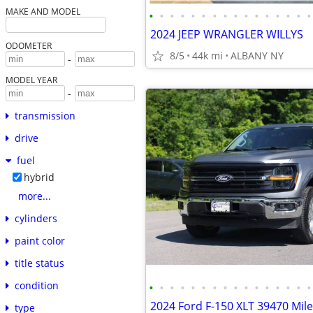
MAKE AND MODEL
•
•
•
•
•
•
•
•
•
•
•
•
•
•
•
•
2024 JEEP WRANGLER WILLYS
ODOMETER
8/5
44k mi
ALBANY NY
-
MODEL YEAR
-
transmission
drive
fuel
hybrid
more...
cylinders
paint color
title status
condition
•
•
•
•
•
•
•
•
•
•
•
•
•
•
•
•
2024 Ford F-150 XLT 39470 Mil
type