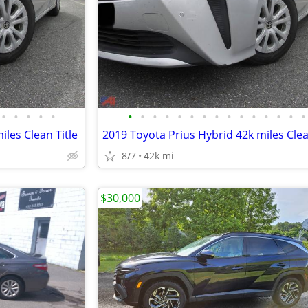
•
•
•
•
•
•
•
•
•
•
•
•
•
•
•
•
•
•
•
•
iles Clean Title
2019 Toyota Prius Hybrid 42k miles Clea
8/7
42k mi
$30,000