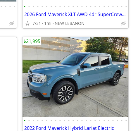
•
•
•
•
•
•
•
•
•
•
•
•
•
•
•
•
•
•
•
•
•
•
•
•
•
•
•
•
2026 Ford Maverick XLT AWD 4dr SuperCrew 4.5 ft. SB
7/31
1mi
NEW LEBANON
$21,995
•
•
•
•
•
•
•
•
•
•
•
•
•
•
•
•
•
•
•
•
•
•
•
•
2022 Ford Maverick Hybrid Lariat Electric