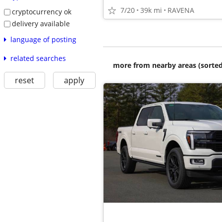
7/20
39k mi
RAVENA
cryptocurrency ok
delivery available
language of posting
related searches
more from nearby areas (sorted
reset
apply