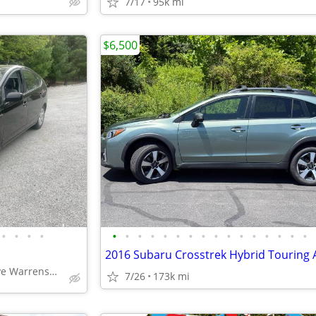
7/17
95k mi
$6,500
•
•
•
•
•
•
•
•
•
•
•
•
•
•
•
•
•
•
•
•
2016 Subaru Crosstrek Hybrid Touring
12 Cloverleaf drive Warrensburg ny, 12885
7/26
173k mi