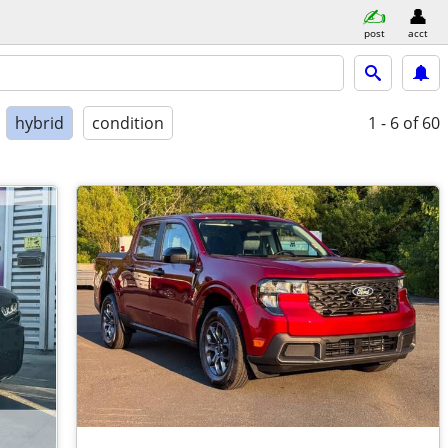
post
acct
hybrid
condition
1 - 6
of 60