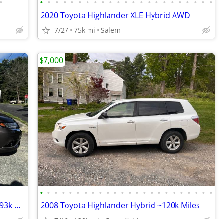
•
•
•
•
•
•
•
•
•
•
•
•
•
•
•
•
•
•
•
•
•
•
•
•
2020 Toyota Highlander XLE Hybrid AWD
7/27
75k mi
Salem
$7,000
•
•
•
•
•
•
•
•
•
•
•
•
•
•
•
•
•
•
•
•
•
•
•
•
2018 Mitsubishi Outlander PHEV AWD - 93k Miles - One Owner
2008 Toyota Highlander Hybrid ~120k Miles