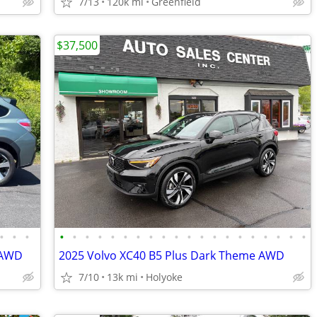
7/13
120k mi
Greenfield
$37,500
•
•
•
•
•
•
•
•
•
•
•
•
•
•
•
•
•
•
•
•
•
•
•
 AWD
2025 Volvo XC40 B5 Plus Dark Theme AWD
7/10
13k mi
Holyoke