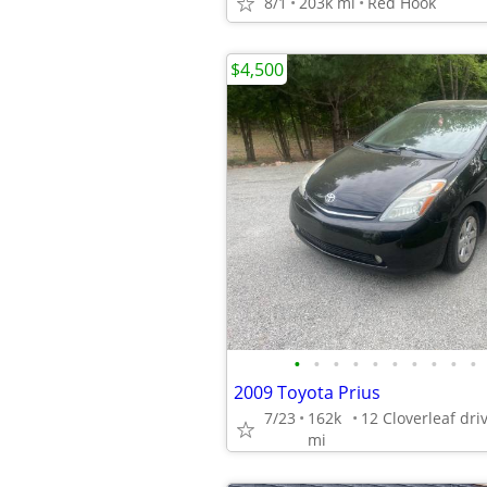
8/1
203k mi
Red Hook
$4,500
•
•
•
•
•
•
•
•
•
•
2009 Toyota Prius
7/23
162k
mi