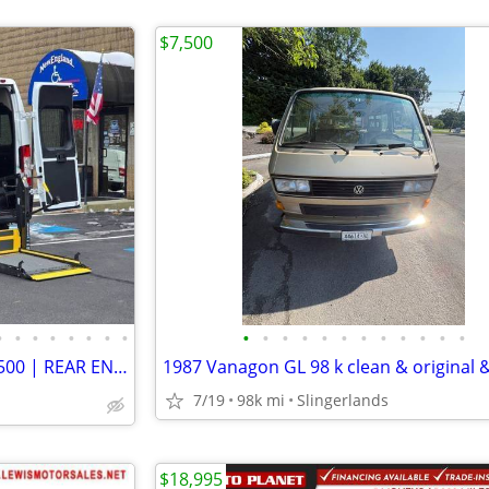
$7,500
•
•
•
•
•
•
•
•
•
•
•
•
•
•
•
•
•
•
•
•
♿♿ 2024 RAM ProMaster SLT 2500 | REAR ENTRY | HIGH ROOF CARGO ♿♿
7/19
98k mi
Slingerlands
$18,995