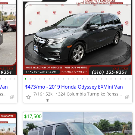
•
•
•
•
•
•
•
•
•
•
•
•
•
•
•
•
•
•
•
•
•
•
•
•
•
•
•
 Van
$473/mo - 2019 Honda Odyssey EXMini Van
324 Columbia Turnpike Rensselaer NY 12144
7/16
52k
324 Columbia Turnpike Rensselaer NY 12144
mi
$17,500