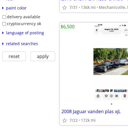
7/31
136k mi
Mechanicville,
paint color
delivery available
cryptocurrency ok
$6,500
language of posting
related searches
reset
apply
•
2008 Jaguar vanden plas xjL
7/22
172k mi