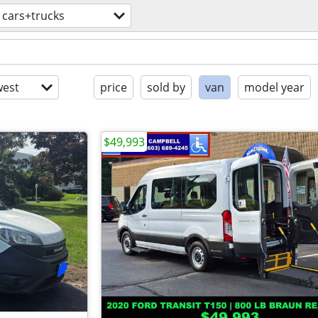
cars+trucks
est
price
sold by
van
model year
$49,993