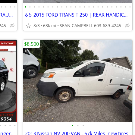
•
•
•
•
•
•
•
•
•
•
•
•
•
•
•
•
•
•
•
•
•
•
•
•
•
•
•
•
♿♿ 2020 FORD TRANSIT T150 | 800 LB BRAUN REAR LIFT ♿♿
♿♿ 2015 FORD TRANSIT 250 | REAR HANDICAP ENTRY BARN DOORS ♿♿
245
8/3
63k mi
SEAN CAMPBELL 603-689-4245
$8,500
•
•
•
•
•
•
•
$432/mo - 2017 Toyota Sienna L 7 PassengerMini Van
2013 Nissan NV 200 VAN - 67k Miles, new tires