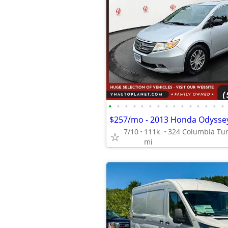
•
•
•
•
•
•
•
•
•
•
•
•
•
•
•
$257/mo - 2013 Honda Odyssey
7/10
111k
mi