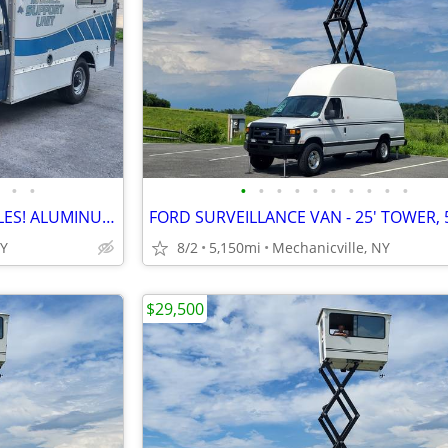
•
•
•
•
•
•
•
•
•
•
•
•
1999 CHEVY 3500 VAN - 15K MILES! ALUMINUM BODY, ONE OWNER, EXC. COND.
NY
8/2
5,150mi
Mechanicville, NY
$29,500