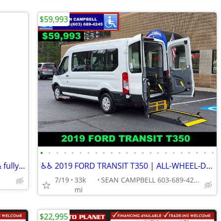
$59,993
•
•
•
•
•
•
•
•
•
•
•
•
•
•
•
•
•
•
•
•
•
•
•
1987 Vanagon GL 98 k clean & original & fully running
♿♿ 2019 FORD TRANSIT T350 | ALL-WHEEL-DRIVE| BUILT FOR PURPOSE ♿♿
7/19
33k
SEAN CAMPBELL 603-689-4245
mi
$22,995