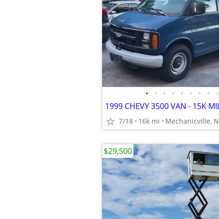
•
•
•
•
•
•
•
•
•
7/18
16k mi
Mechanicville, 
$29,500