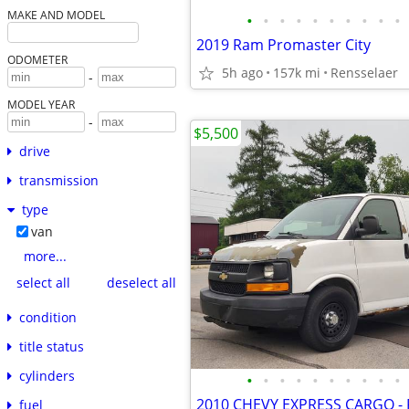
MAKE AND MODEL
•
•
•
•
•
•
•
•
•
•
2019 Ram Promaster City
ODOMETER
5h ago
157k mi
Rensselaer
-
MODEL YEAR
-
$5,500
drive
transmission
type
van
more...
select all
deselect all
condition
title status
cylinders
•
•
•
•
•
•
•
•
•
•
fuel