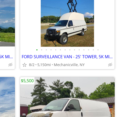
•
•
•
•
•
•
•
•
•
•
•
•
•
•
FORD SURVEILLANCE VAN - 25' TOWER, 5K MILES! EXC. COND.(SEE VIDEO)
FORD SURVEILLANCE VAN - 25' TOWER, 5K MILES! EXC. COND.(SEE VIDEO)
8/2
5,150mi
Mechanicville, NY
$5,500