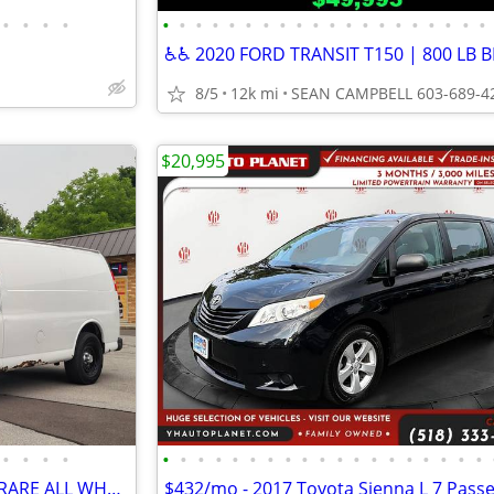
•
•
•
•
•
•
•
•
•
•
•
•
•
•
•
•
•
•
•
•
•
•
•
•
8/5
12k mi
SEAN CAMPBELL 603-689-4
$20,995
•
•
•
•
•
•
•
•
•
•
•
•
•
•
•
•
•
•
•
•
•
•
•
2010 CHEVY EXPRESS CARGO - RARE ALL WHEEL DRIVE. RUNS/DRIVES EXC.