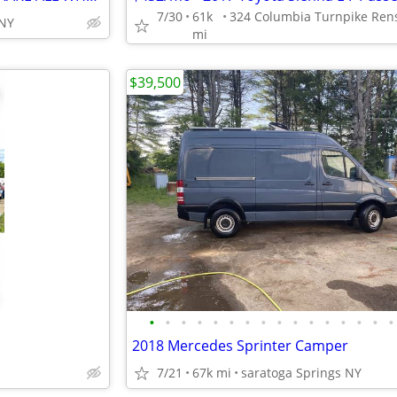
7/30
61k
 NY
mi
$39,500
•
•
•
•
•
•
•
•
•
•
•
•
•
•
•
•
2018 Mercedes Sprinter Camper
7/21
67k mi
saratoga Springs NY