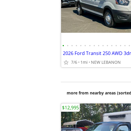
•
•
•
•
•
•
•
•
•
•
•
•
•
•
•
•
7/6
1mi
NEW LEBANON
more from nearby areas (sorted
$12,995