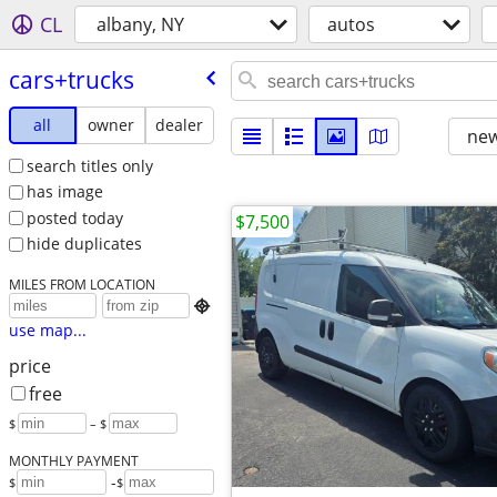
CL
albany, NY
autos
cars+trucks
all
owner
dealer
new
search titles only
has image
posted today
$7,500
hide duplicates
MILES FROM LOCATION

use map...
price
free
$
– $
MONTHLY PAYMENT
-
$
$