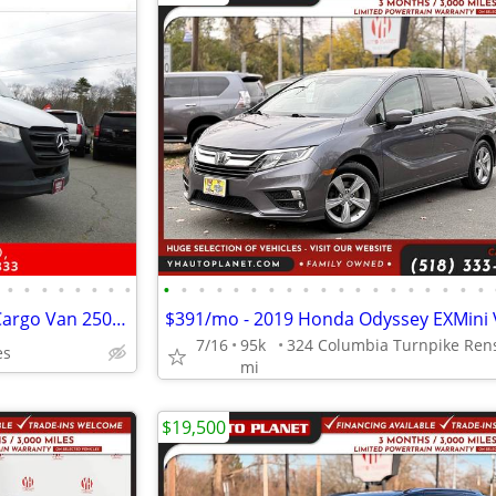
•
•
•
•
•
•
•
•
•
•
•
•
•
•
•
•
•
•
•
•
•
•
•
•
•
•
•
2022 Mercedes-Benz Sprinter Cargo Van 2500 High Roof I4 Gas 170 Carg
$391/mo - 2019 Honda Odyssey EXMini
7/16
95k
es
mi
$19,500