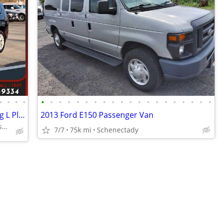
•
•
•
•
•
•
•
•
•
•
•
•
•
•
•
•
•
•
•
•
•
•
•
•
$401/mo - 2018 Chrysler Pacifica Touring L PlusMini Van
2013 Ford E150 Passenger Van
324 Columbia Turnpike Rensselaer NY 12144
7/7
75k mi
Schenectady