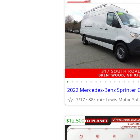
•
•
•
•
•
•
•
•
•
•
•
•
•
•
•
•
7/17
88k mi
Lewis Motor Sal
$12,500