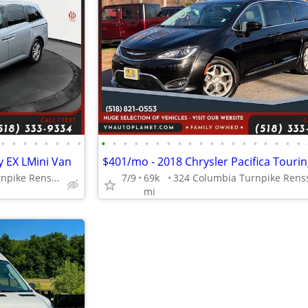
•
•
•
•
•
•
•
•
•
•
•
•
•
•
•
•
•
•
•
•
•
•
•
•
•
•
•
 EX LMini Van
324 Columbia Turnpike Rensselaer NY 12144
7/9
69k
mi