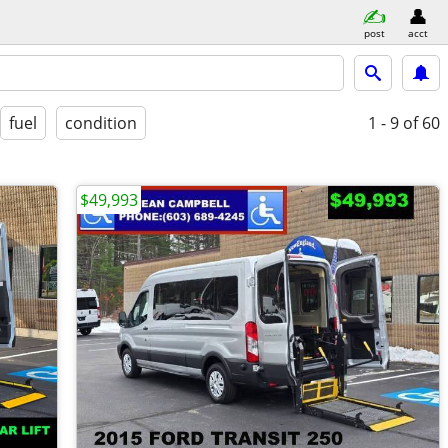
post
acct
fuel
condition
1 - 9
of 60
$49,993