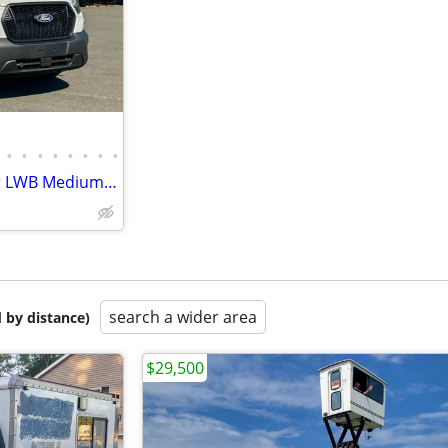
•
•
•
•
•
•
•
•
2026 Ford Transit 250 AWD 3dr LWB Medium Roof Cargo Van
search a wider area
 by distance)
$29,500