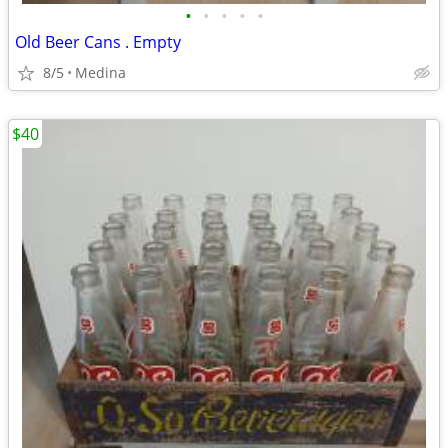
•
•
•
•
•
Old Beer Cans . Empty
8/5
Medina
$40