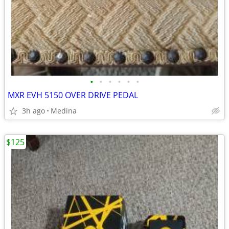
•
•
•
•
•
•
MXR EVH 5150 OVER DRIVE PEDAL
3h ago
Medina
$125