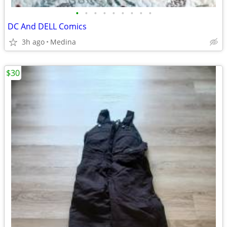
•
•
•
•
•
•
•
•
•
DC And DELL Comics
3h ago
Medina
$30