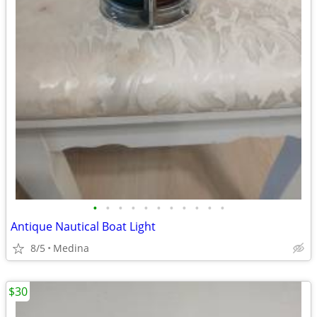
•
•
•
•
•
•
•
•
•
•
•
Antique Nautical Boat Light
8/5
Medina
$30