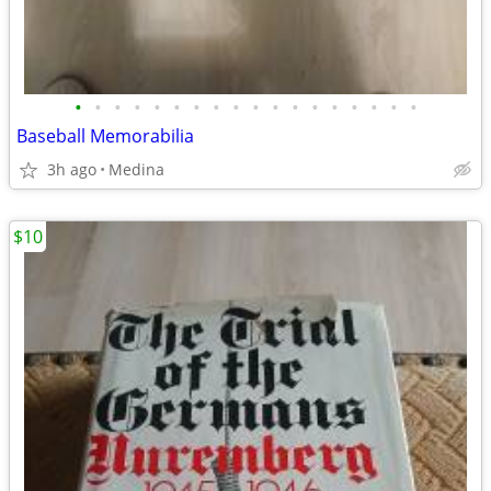
•
•
•
•
•
•
•
•
•
•
•
•
•
•
•
•
•
•
Baseball Memorabilia
3h ago
Medina
$10