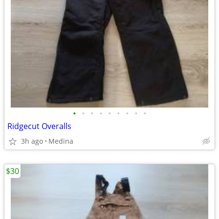
•
•
•
•
•
•
•
•
•
Ridgecut Overalls
3h ago
Medina
$30