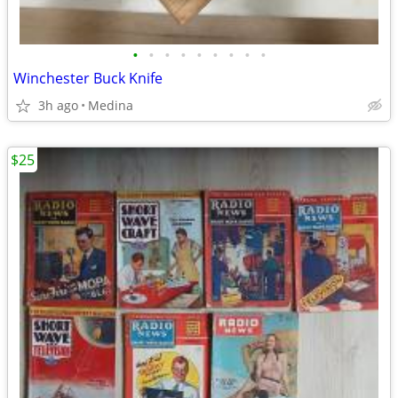
•
•
•
•
•
•
•
•
•
Winchester Buck Knife
3h ago
Medina
$25