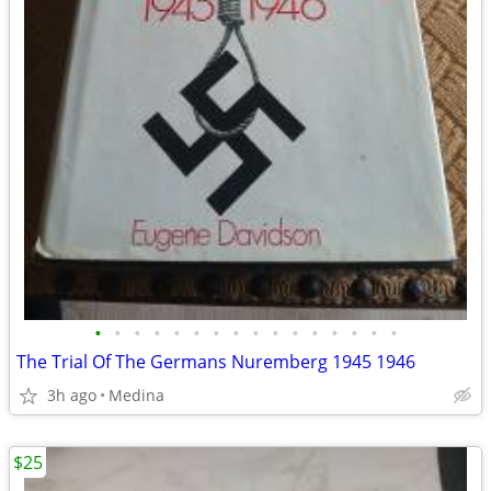
•
•
•
•
•
•
•
•
•
•
•
•
•
•
•
•
The Trial Of The Germans Nuremberg 1945 1946
3h ago
Medina
$25