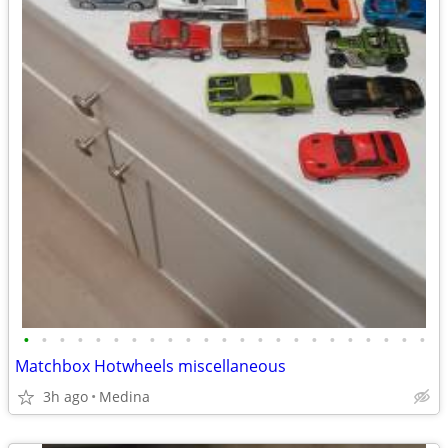
•
•
•
•
•
•
•
•
•
•
•
•
•
•
•
•
•
•
•
•
•
•
•
Matchbox Hotwheels miscellaneous
3h ago
Medina