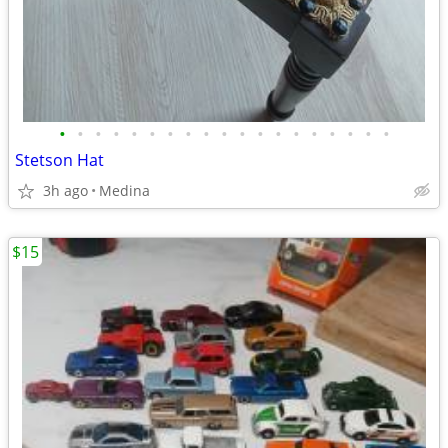
•
•
•
•
•
•
•
•
•
•
•
•
•
•
•
•
•
•
•
Stetson Hat
3h ago
Medina
$15