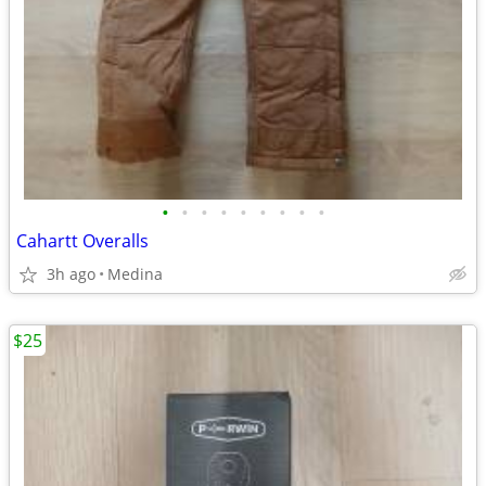
•
•
•
•
•
•
•
•
•
Cahartt Overalls
3h ago
Medina
$25