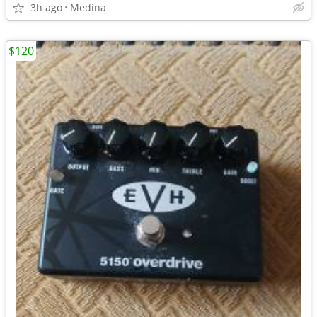
3h ago
Medina
$120