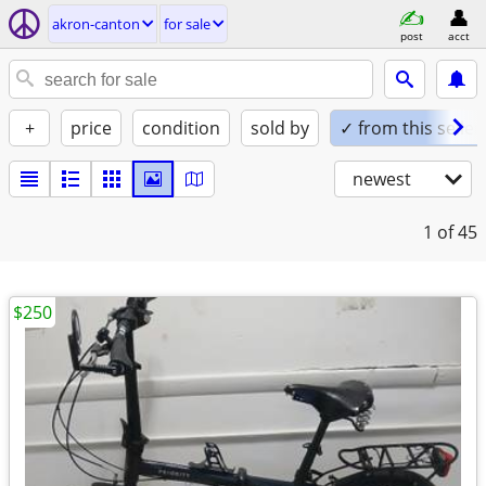
akron-canton
for sale
post
acct
+
price
condition
sold by
✓ from this seller
newest
1
of 45
$250