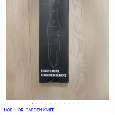
•
•
•
•
•
•
•
•
•
•
•
•
HORI HORI GARDEN KNIFE