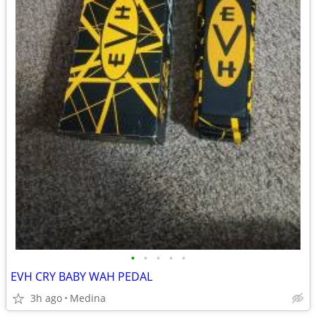
•
•
•
•
•
EVH CRY BABY WAH PEDAL
3h ago
Medina