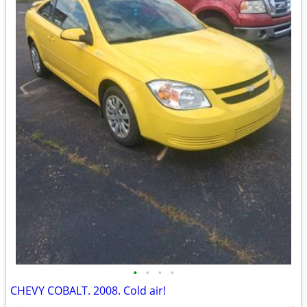
•
•
•
•
CHEVY COBALT. 2008. Cold air!