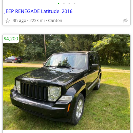
•
•
•
•
JEEP RENEGADE Latitude. 2016
3h ago
223k mi
Canton
$4,200