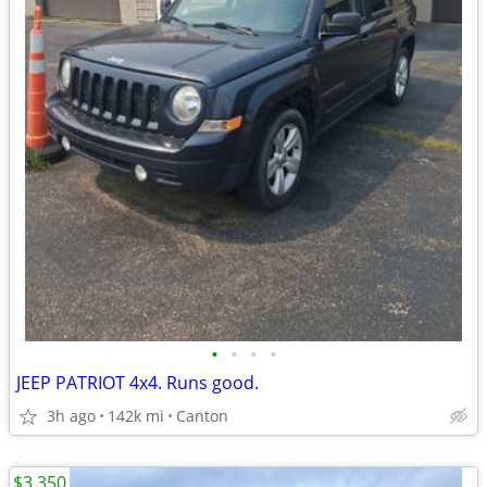
•
•
•
•
JEEP PATRIOT 4x4. Runs good.
3h ago
142k mi
Canton
$3,350