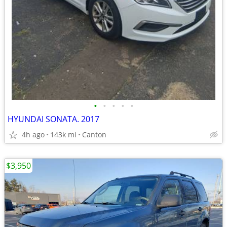
•
•
•
•
•
HYUNDAI SONATA. 2017
4h ago
143k mi
Canton
$3,950