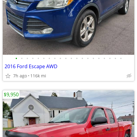
•
•
•
•
•
•
•
•
•
•
•
•
•
•
•
•
•
•
•
•
2016 Ford Escape AWD
7h ago
116k mi
$9,950