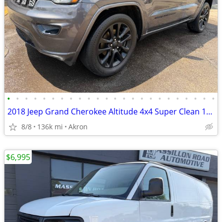
•
•
•
•
•
•
•
•
•
•
•
•
•
•
•
•
•
•
•
•
•
•
•
•
2018 Jeep Grand Cherokee Altitude 4x4 Super Clean 139,000 Miles
8/8
136k mi
Akron
$6,995