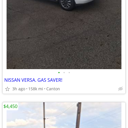
•
•
•
NISSAN VERSA. GAS SAVER!
3h ago
158k mi
Canton
$4,450