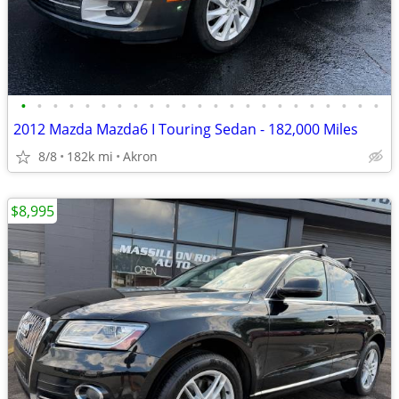
•
•
•
•
•
•
•
•
•
•
•
•
•
•
•
•
•
•
•
•
•
•
•
2012 Mazda Mazda6 I Touring Sedan - 182,000 Miles
8/8
182k mi
Akron
$8,995