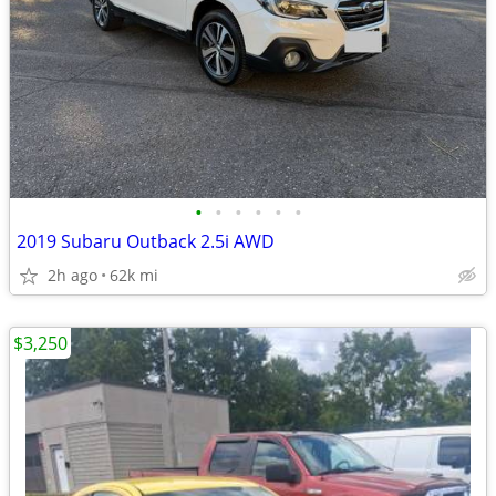
•
•
•
•
•
•
2019 Subaru Outback 2.5i AWD
2h ago
62k mi
$3,250