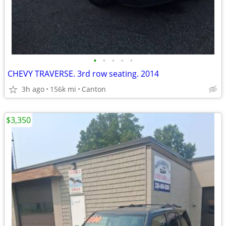
•
•
•
•
•
CHEVY TRAVERSE. 3rd row seating. 2014
3h ago
156k mi
Canton
$3,350