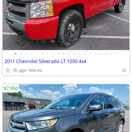
•
•
•
•
•
•
•
•
•
•
•
•
•
•
•
•
•
•
•
•
2011 Chevrolet Silverado LT 1500 4x4
7h ago
85k mi
$7,950