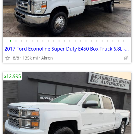
•
•
•
•
•
•
•
•
•
•
•
•
•
•
•
•
•
•
•
•
•
•
2017 Ford Econoline Super Duty E450 Box Truck 6.8L - Needs Engine
8/8
135k mi
Akron
$12,995