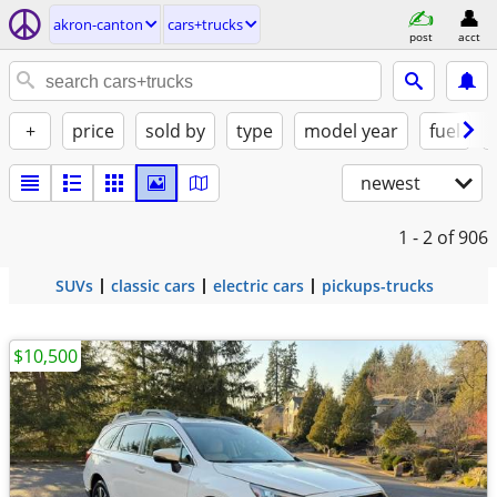
akron-canton
cars+trucks
post
acct
+
price
sold by
type
model year
fuel
newest
1 - 2
of 906
SUVs
classic cars
electric cars
pickups-trucks
$10,500