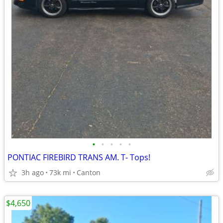
•
•
•
•
•
PONTIAC FIREBIRD TRANS AM. T- Tops!
3h ago
73k mi
Canton
$4,650