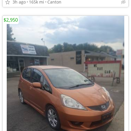
3h ago
165k mi
Canton
$2,950