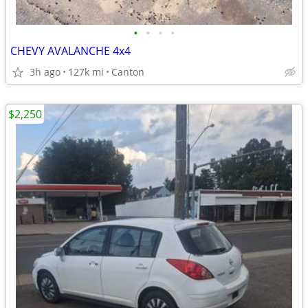
•
•
•
•
CHEVY AVALANCHE 4x4
3h ago
127k mi
Canton
$2,250