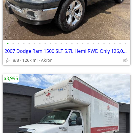
•
•
•
•
•
•
•
•
•
•
•
•
•
•
•
•
•
•
•
•
•
•
•
2007 Dodge Ram 1500 SLT 5.7L Hemi RWD Only 126,000 Miles
8/8
126k mi
Akron
$3,995