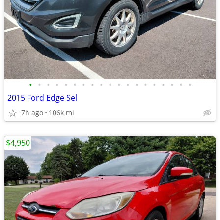
•
•
•
•
•
•
•
•
•
•
•
•
•
•
•
•
•
•
•
2015 Ford Edge Sel
7h ago
106k mi
$4,950