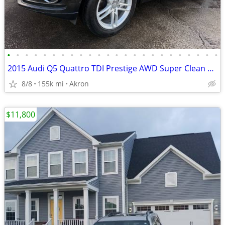
•
•
•
•
•
•
•
•
•
•
•
•
•
•
•
•
•
•
•
•
•
•
•
•
2015 Audi Q5 Quattro TDI Prestige AWD Super Clean 155,000 Miles
8/8
155k mi
Akron
$11,800