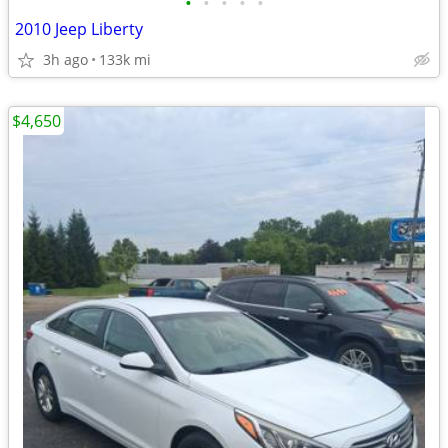
•
•
•
•
•
2010 Jeep Liberty
3h ago
133k mi
$4,650