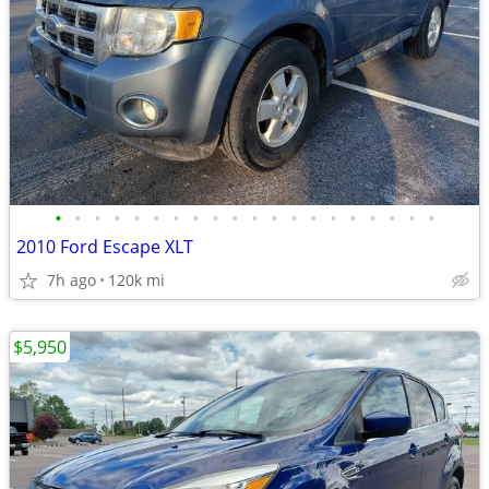
•
•
•
•
•
•
•
•
•
•
•
•
•
•
•
•
•
•
•
•
2010 Ford Escape XLT
7h ago
120k mi
$5,950