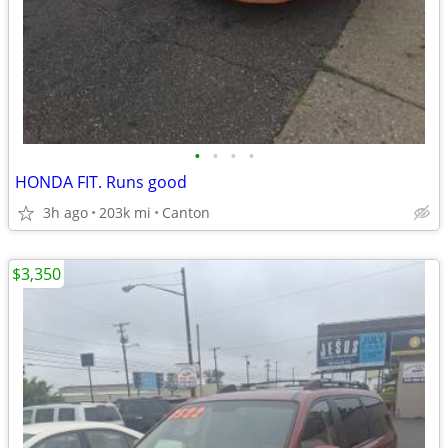
•
•
•
•
HONDA FIT. Runs good
3h ago
203k mi
Canton
$3,350