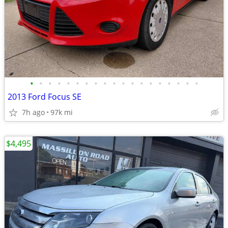
•
•
•
•
•
•
•
•
•
•
•
•
•
•
•
•
•
•
•
2013 Ford Focus SE
7h ago
97k mi
$4,495