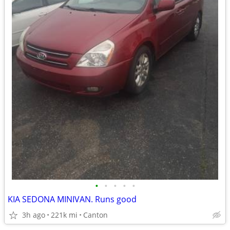
•
•
•
•
•
KIA SEDONA MINIVAN. Runs good
3h ago
221k mi
Canton