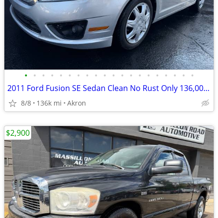
•
•
•
•
•
•
•
•
•
•
•
•
•
•
•
•
•
•
•
•
2011 Ford Fusion SE Sedan Clean No Rust Only 136,000 Miles
8/8
136k mi
Akron
$2,900