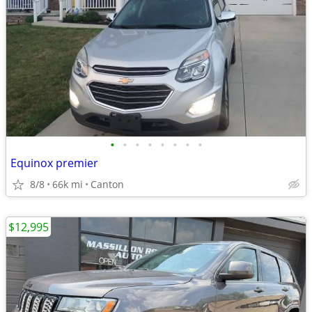
•
•
•
•
•
•
•
•
Equinox premier
8/8
66k mi
Canton
$12,995