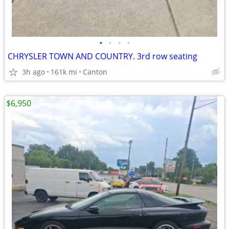
•
•
•
•
CHRYSLER TOWN AND COUNTRY. 3rd row seating
3h ago
161k mi
Canton
$6,950