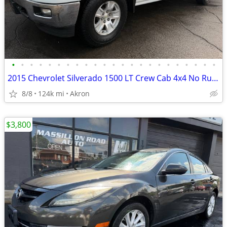
•
•
•
•
•
•
•
•
•
•
•
•
•
•
•
•
•
•
•
•
•
•
•
2015 Chevrolet Silverado 1500 LT Crew Cab 4x4 No Rust 124,000 Miles
8/8
124k mi
Akron
$3,800