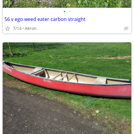
•
•
56 v ego weed eater carbon straight
7/14
Akron