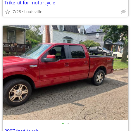
Trike kit for motorcycle
7/28
Louisville
•
•