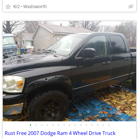
8/2
Wadsworth
•
•
•
•
•
•
•
•
•
•
•
•
•
•
•
Rust Free 2007 Dodge Ram 4 Wheel Drive Truck