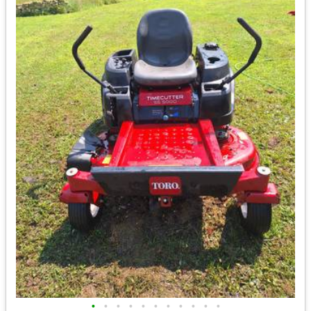
•
•
•
•
•
•
•
•
•
•
•