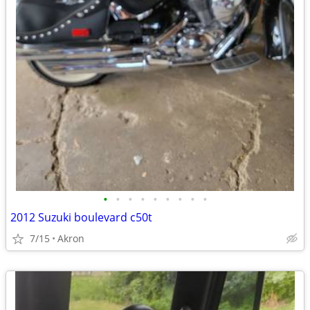
•
•
•
•
•
•
•
•
•
2012 Suzuki boulevard c50t
7/15
Akron