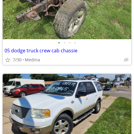
•
•
•
•
05 dodge truck crew cab chassie
7/30
Medina