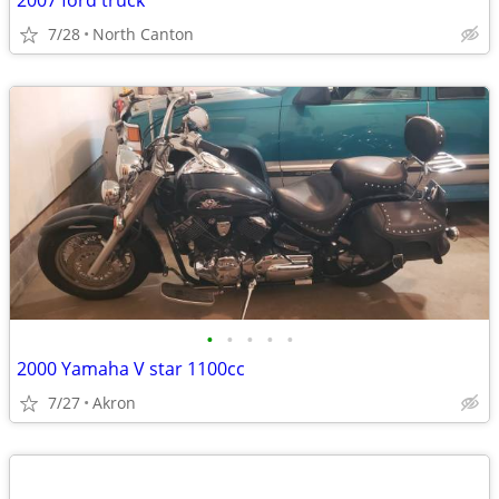
2007 ford truck
7/28
North Canton
•
•
•
•
•
2000 Yamaha V star 1100cc
7/27
Akron