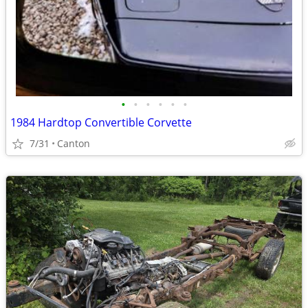
•
•
•
•
•
•
1984 Hardtop Convertible Corvette
7/31
Canton