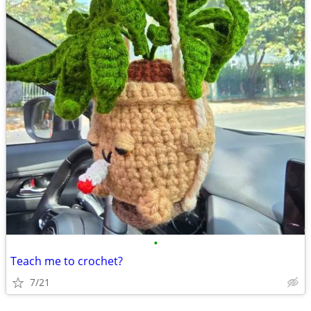
•
Teach me to crochet?
7/21