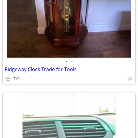
•
•
Ridgeway Clock Trade for Tools
7/9