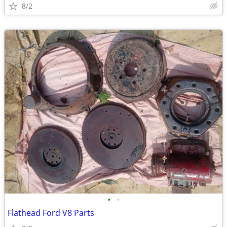
8/2
•
•
Flathead Ford V8 Parts