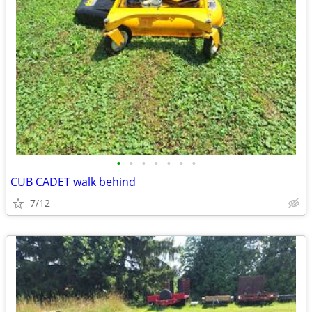
•
•
•
•
•
•
•
CUB CADET walk behind
7/12