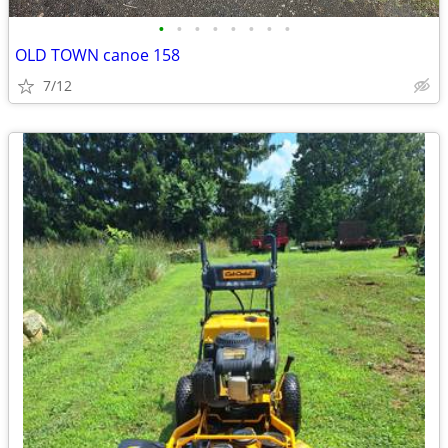
•
•
•
•
•
•
•
•
OLD TOWN canoe 158
7/12