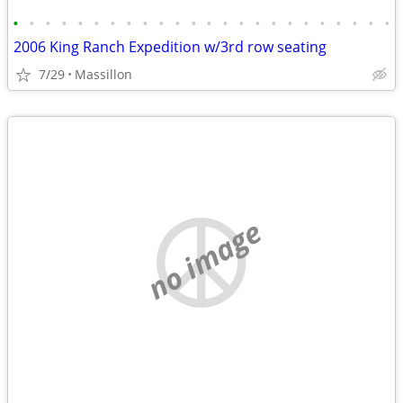
•
•
•
•
•
•
•
•
•
•
•
•
•
•
•
•
•
•
•
•
•
•
•
•
2006 King Ranch Expedition w/3rd row seating
7/29
Massillon
no image