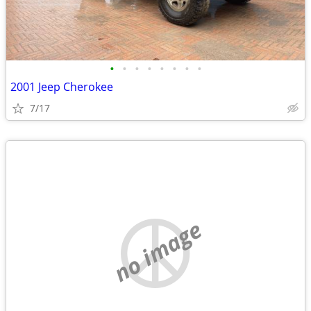
•
•
•
•
•
•
•
•
2001 Jeep Cherokee
7/17
no image