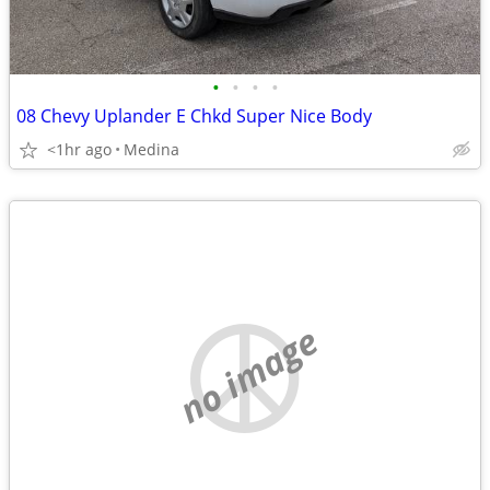
•
•
•
•
08 Chevy Uplander E Chkd Super Nice Body
<1hr ago
Medina
no image