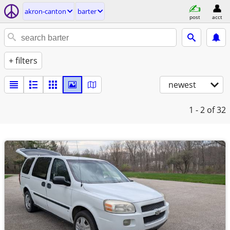
akron-canton
barter
post
acct
+ filters
newest
1 - 2
of 32