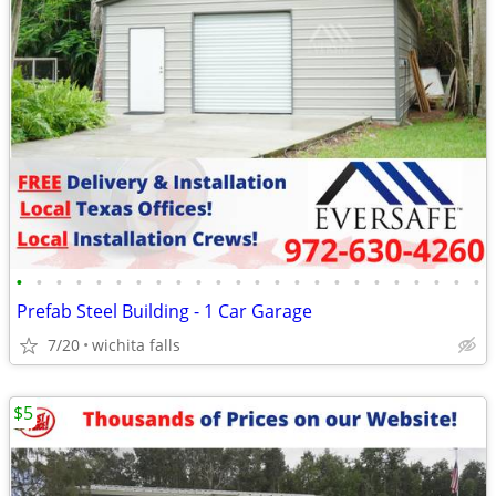
•
•
•
•
•
•
•
•
•
•
•
•
•
•
•
•
•
•
•
•
•
•
•
•
Prefab Steel Building - 1 Car Garage
7/20
wichita falls
$5