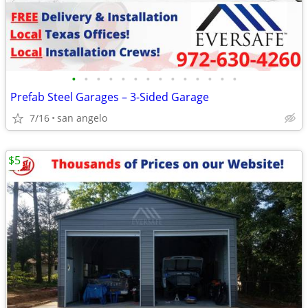
•
•
•
•
•
•
•
•
•
•
•
•
•
•
Prefab Steel Garages – 3-Sided Garage
7/16
san angelo
$5