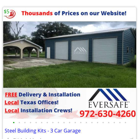
$5
•
•
•
•
•
•
•
•
•
•
•
•
•
•
•
•
•
•
•
•
•
Steel Building Kits - 3 Car Garage