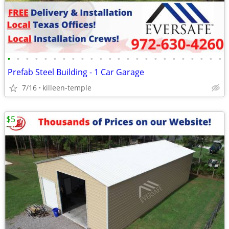
•
•
•
•
•
•
•
•
•
•
•
•
•
•
•
•
•
•
•
•
•
•
•
•
Prefab Steel Building - 1 Car Garage
7/16
killeen-temple
$5