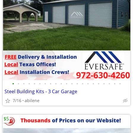
•
•
•
•
•
•
•
•
•
•
•
•
•
•
•
•
•
•
•
•
•
Steel Building Kits - 3 Car Garage
7/16
abilene
$5