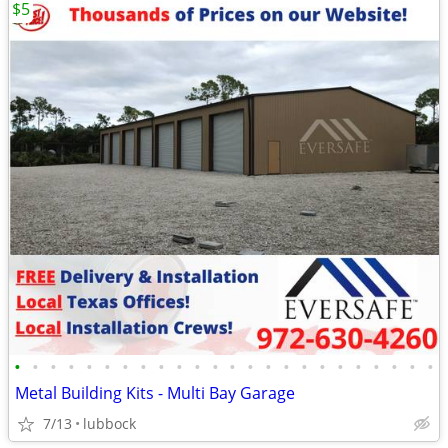
$5
•
•
•
•
•
•
•
•
•
•
•
•
•
•
•
•
•
•
•
•
•
•
•
•
Metal Building Kits - Multi Bay Garage
7/13
lubbock