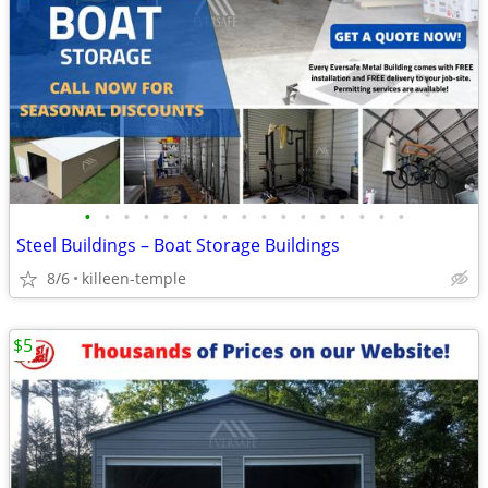
•
•
•
•
•
•
•
•
•
•
•
•
•
•
•
•
•
Steel Buildings – Boat Storage Buildings
8/6
killeen-temple
$5