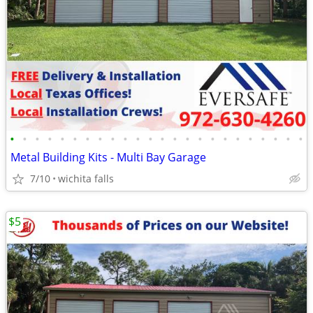
•
•
•
•
•
•
•
•
•
•
•
•
•
•
•
•
•
•
•
•
•
•
•
•
Metal Building Kits - Multi Bay Garage
7/10
wichita falls
$5