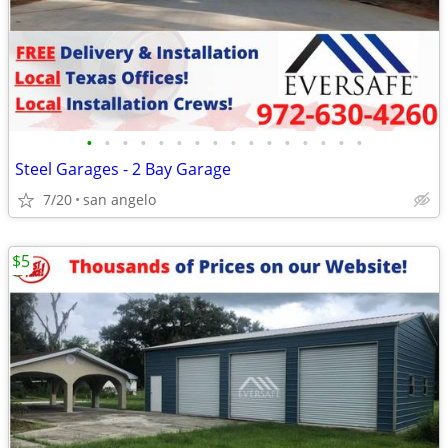
•
•
•
•
•
•
•
•
•
•
•
•
•
•
•
•
Steel Garages - 2 Bay Garage
7/20
san angelo
$5