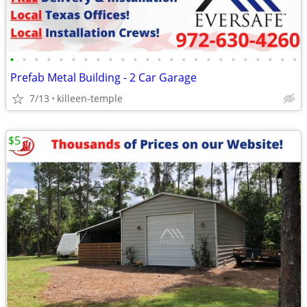
•
•
•
•
•
•
•
•
•
•
•
•
•
•
•
•
•
•
•
•
•
•
•
•
Prefab Metal Building - 2 Car Garage
7/13
killeen-temple
$5