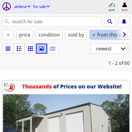
abilene
for sale
post
acct
+
price
condition
sold by
✓ from this seller
newest
1 - 2
of 60
$5