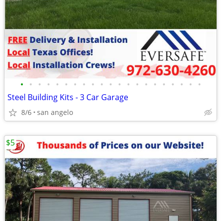
•
•
•
•
•
•
•
•
•
•
•
•
•
•
•
•
•
•
•
•
•
Steel Building Kits - 3 Car Garage
8/6
san angelo
$5