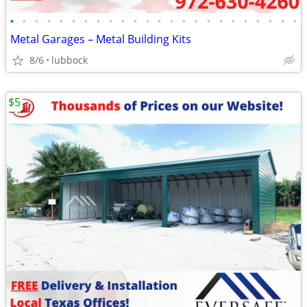
•
•
•
•
•
•
•
•
•
•
•
•
•
•
•
•
•
•
•
•
•
•
•
•
Metal Garages – Metal Building Kits
8/6
lubbock
$5