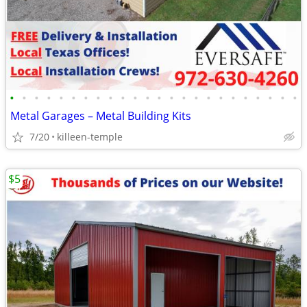
•
•
•
•
•
•
•
•
•
•
•
•
•
•
•
•
•
•
•
•
•
•
•
•
Metal Garages – Metal Building Kits
7/20
killeen-temple
$5