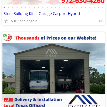
•
•
•
•
•
•
•
•
•
•
•
•
•
•
•
•
•
•
•
•
•
•
•
•
Steel Building Kits - Garage Carport Hybrid
7/10
san angelo
$5