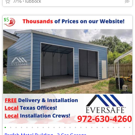
7/16
lubbock
$5
•
•
•
•
•
•
•
•
•
•
•
•
•
•
•
•
•
•
•
•
•
•
•
•