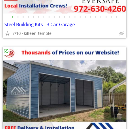
•
•
•
•
•
•
•
•
•
•
•
•
•
•
•
•
•
•
•
•
•
Steel Building Kits - 3 Car Garage
7/10
killeen-temple
$5