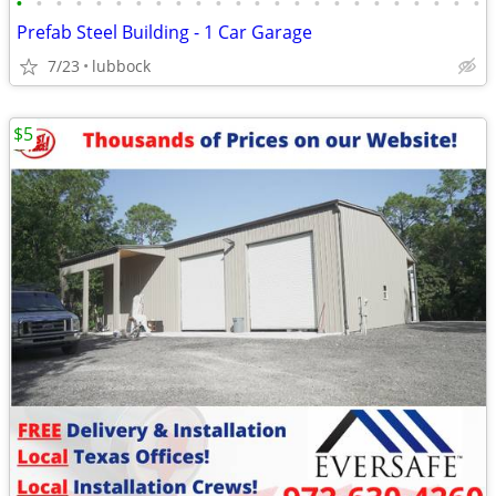
•
•
•
•
•
•
•
•
•
•
•
•
•
•
•
•
•
•
•
•
•
•
•
•
Prefab Steel Building - 1 Car Garage
7/23
lubbock
$5