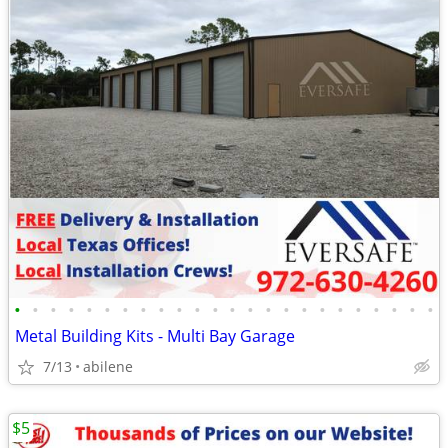
•
•
•
•
•
•
•
•
•
•
•
•
•
•
•
•
•
•
•
•
•
•
•
•
Metal Building Kits - Multi Bay Garage
7/13
abilene
$5