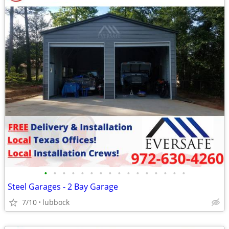
•
•
•
•
•
•
•
•
•
•
•
•
•
•
•
•
Steel Garages - 2 Bay Garage
7/10
lubbock