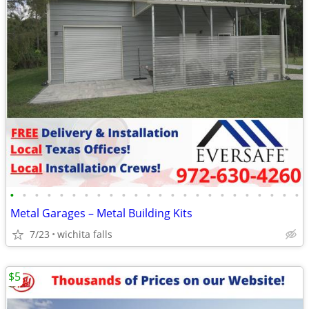
•
•
•
•
•
•
•
•
•
•
•
•
•
•
•
•
•
•
•
•
•
•
•
•
Metal Garages – Metal Building Kits
7/23
wichita falls
$5