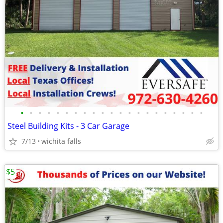
•
•
•
•
•
•
•
•
•
•
•
•
•
•
•
•
•
•
•
•
•
Steel Building Kits - 3 Car Garage
7/13
wichita falls
$5