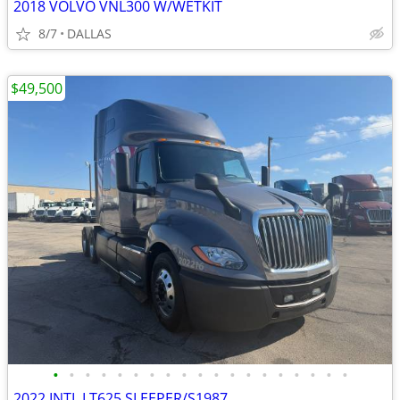
2018 VOLVO VNL300 W/WETKIT
8/7
DALLAS
$49,500
•
•
•
•
•
•
•
•
•
•
•
•
•
•
•
•
•
•
•
2022 INTL LT625 SLEEPER/S1987