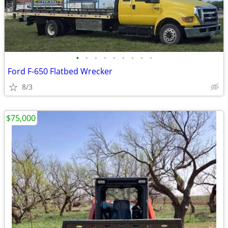
•
•
•
•
•
•
•
•
•
Ford F-650 Flatbed Wrecker
8/3
$75,000