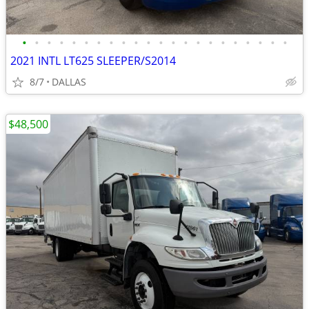
•
•
•
•
•
•
•
•
•
•
•
•
•
•
•
•
•
•
•
•
•
•
2021 INTL LT625 SLEEPER/S2014
8/7
DALLAS
$48,500