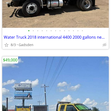
•
•
•
•
•
•
•
•
•
•
•
•
•
Water Truck 2018 international 4400 2000 gallons new steel tank!
8/3
Gadsden
$49,000