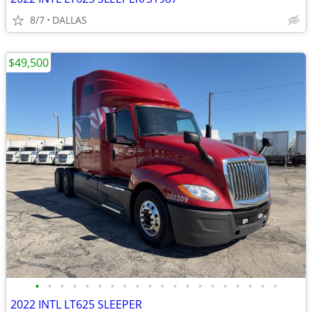
8/7
DALLAS
$49,500
•
•
•
•
•
•
•
•
•
•
•
•
•
•
•
•
•
•
•
•
2022 INTL LT625 SLEEPER