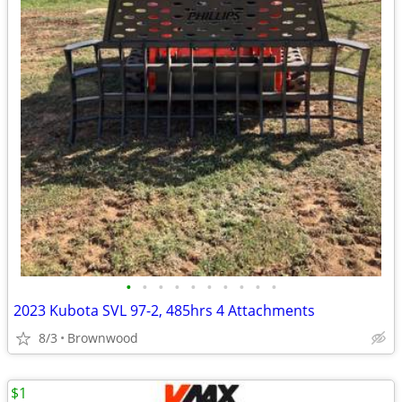
•
•
•
•
•
•
•
•
•
•
2023 Kubota SVL 97-2, 485hrs 4 Attachments
8/3
Brownwood
$1