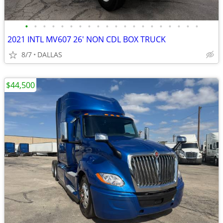
•
•
•
•
•
•
•
•
•
•
•
•
•
•
•
•
•
•
•
•
2021 INTL MV607 26' NON CDL BOX TRUCK
8/7
DALLAS
$44,500