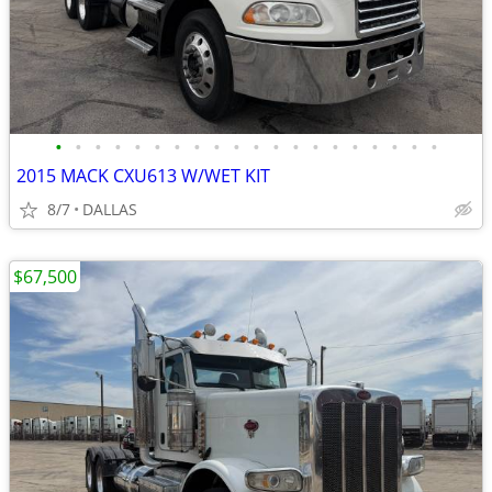
•
•
•
•
•
•
•
•
•
•
•
•
•
•
•
•
•
•
•
•
2015 MACK CXU613 W/WET KIT
8/7
DALLAS
$67,500