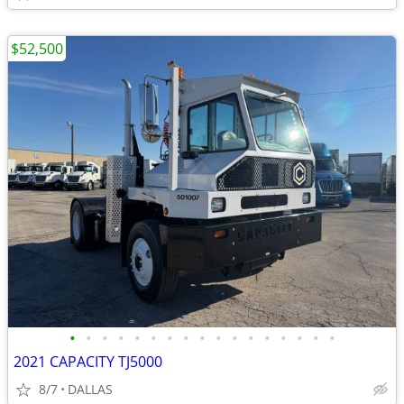
$52,500
•
•
•
•
•
•
•
•
•
•
•
•
•
•
•
•
•
2021 CAPACITY TJ5000
8/7
DALLAS