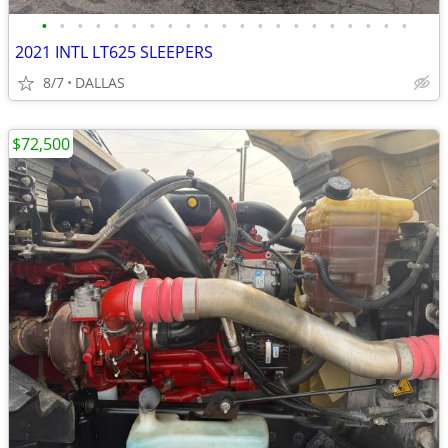
•
•
•
•
•
•
•
•
•
•
•
•
•
•
•
•
•
•
•
•
•
2021 INTL LT625 SLEEPERS
8/7
DALLAS
$72,500