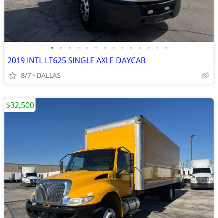
•
•
•
•
•
•
•
•
•
•
•
•
•
•
2019 INTL LT625 SINGLE AXLE DAYCAB
8/7
DALLAS
$32,500