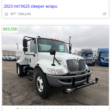
2023 intl lt625 sleeper w/apu
8/7
DALLAS
$69,500
•
•
•
•
•
•
•
•
•
•
•
•
•
•
•
•
•
•