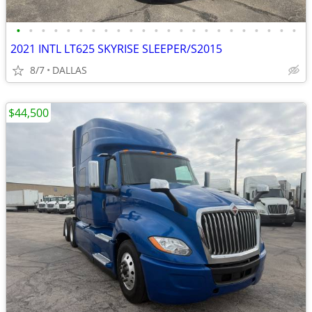
•
•
•
•
•
•
•
•
•
•
•
•
•
•
•
•
•
•
•
•
•
•
•
2021 INTL LT625 SKYRISE SLEEPER/S2015
8/7
DALLAS
$44,500