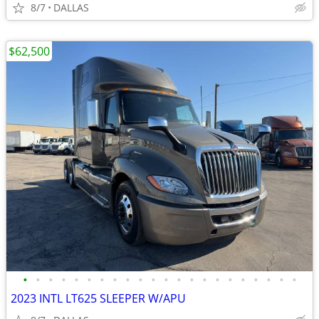
8/7
DALLAS
$62,500
•
•
•
•
•
•
•
•
•
•
•
•
•
•
•
•
•
•
•
•
•
•
2023 INTL LT625 SLEEPER W/APU