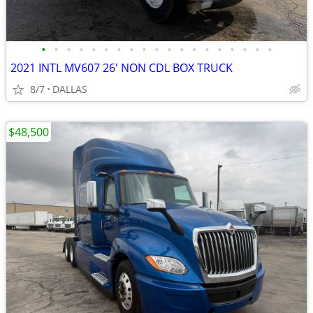
•
•
•
•
•
•
•
•
•
•
•
•
•
•
•
•
•
•
•
2021 INTL MV607 26' NON CDL BOX TRUCK
8/7
DALLAS
$48,500