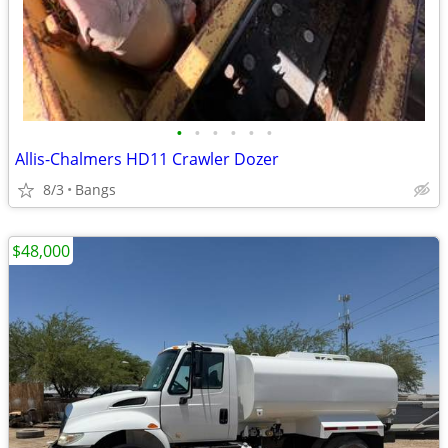
•
•
•
•
•
•
Allis-Chalmers HD11 Crawler Dozer
8/3
Bangs
$48,000