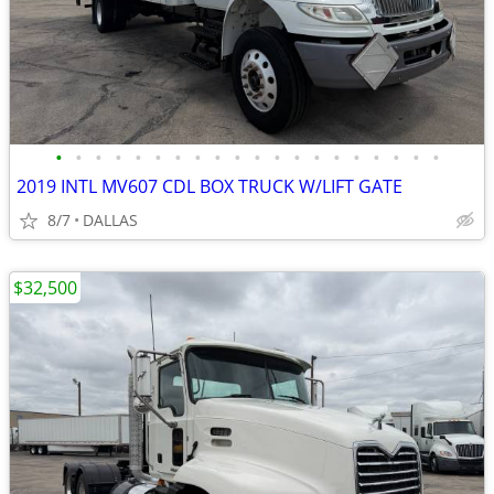
•
•
•
•
•
•
•
•
•
•
•
•
•
•
•
•
•
•
•
•
2019 INTL MV607 CDL BOX TRUCK W/LIFT GATE
8/7
DALLAS
$32,500