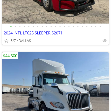
•
•
•
•
•
•
•
•
•
•
•
•
•
•
•
•
•
•
•
•
•
2024 INTL LT625 SLEEPER S2071
8/7
DALLAS
$44,500