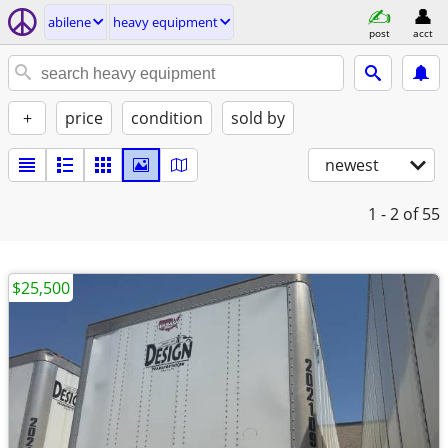
abilene
heavy equipment
post
acct
+
price
condition
sold by
newest
1 - 2
of 55
$25,500