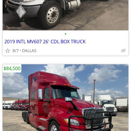
•
2019 INTL MV607 26' CDL BOX TRUCK
8/7
DALLAS
$84,500