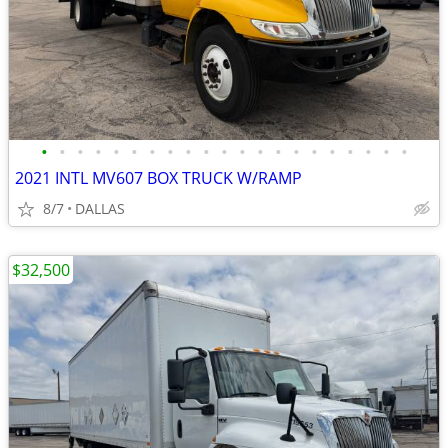
•
•
•
•
•
•
•
•
•
•
•
•
•
•
•
•
•
•
•
•
•
2021 INTL MV607 BOX TRUCK W/RAMP
8/7
DALLAS
$32,500