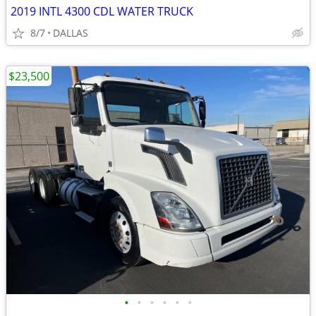
2019 INTL 4300 CDL WATER TRUCK
8/7
DALLAS
$23,500
•
•
•
•
•
•