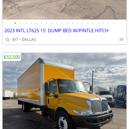
•
•
•
•
•
•
•
•
•
•
•
•
•
•
•
•
•
•
•
•
2023 INTL LT625 15' DUMP BED W/PINTLE HITCH
8/7
DALLAS
$32,500