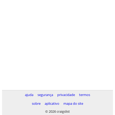
ajuda
segurança
privacidade
termos
sobre
aplicativo
mapa do site
© 2026 craigslist