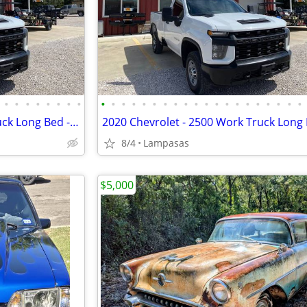
•
•
•
•
•
•
•
•
•
•
•
•
•
•
•
•
•
•
•
•
•
•
•
•
•
•
•
•
2020 Chevrolet - 2500 Work Truck Long Bed - 98k Miles
8/4
Lampasas
$5,000