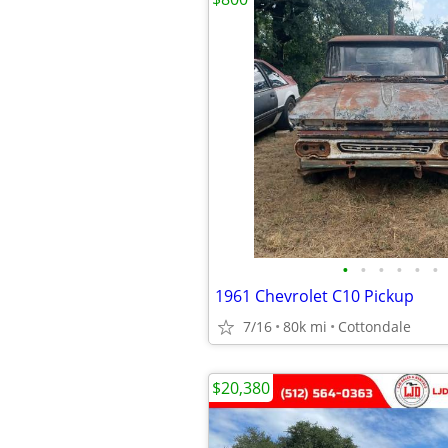
•
•
•
•
•
•
1961 Chevrolet C10 Pickup
7/16
80k mi
Cottondale
$20,380