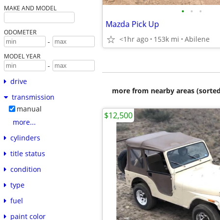
MAKE AND MODEL
•
•
•
Mazda Pick Up
ODOMETER
<1hr ago
153k mi
Abilene
-
MODEL YEAR
-
drive
more from nearby areas (sorted
transmission
manual
$12,500
more...
cylinders
title status
condition
type
fuel
paint color