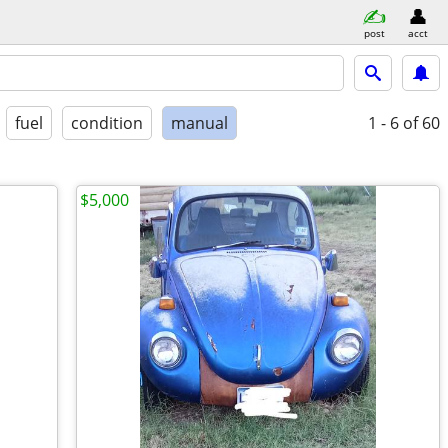
post
acct
fuel
condition
manual
1 - 6
of 60
$5,000