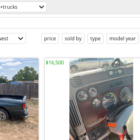
+trucks
est
price
sold by
type
model year
$16,500