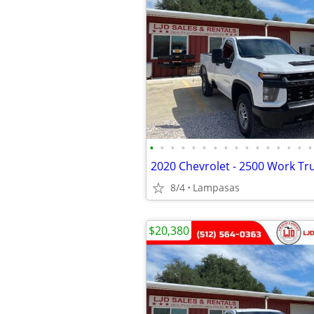
•
•
•
•
•
•
•
•
•
•
•
•
•
•
•
•
8/4
Lampasas
$20,380