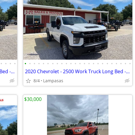
•
•
•
•
•
•
•
•
•
•
•
•
•
•
•
•
•
•
•
•
•
•
•
•
•
•
•
•
2020 Chevrolet - 2500 Work Truck Long Bed - 98k Miles
2020 Chevrolet - 2500 Work Truck Long Bed - 98k Miles
8/4
Lampasas
$30,000