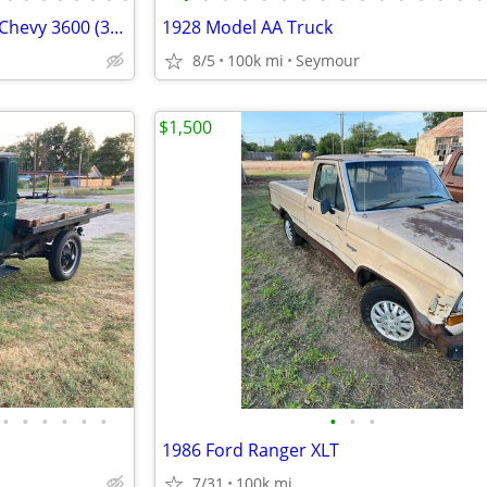
Rare Rotisserie Restored 1955 Chevy 3600 (3/4) stepside pick up
1928 Model AA Truck
8/5
100k mi
Seymour
$1,500
•
•
•
•
•
•
•
•
•
1986 Ford Ranger XLT
7/31
100k mi