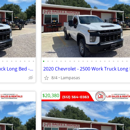
•
•
•
•
•
•
•
•
•
•
•
•
•
•
•
•
•
•
•
•
•
•
•
•
•
•
•
•
2020 Chevrolet - 2500 Work Truck Long Bed - 98k Miles
8/4
Lampasas
$20,380