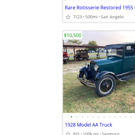
7/23
500mi
San Angelo
$10,500
•
•
•
•
•
•
•
•
•
•
•
•
1928 Model AA Truck
8/5
100k mi
Seymour