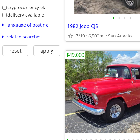
cryptocurrency ok
delivery available
•
•
•
•
language of posting
1982 Jeep CJ5
7/19
6,500mi
San Angelo
related searches
reset
apply
$49,000
•
•
•
•
•
•
•
•
•
•
•
•
•
•
•
•