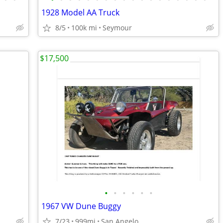
1928 Model AA Truck
8/5
100k mi
Seymour
$17,500
•
•
•
•
•
•
1967 VW Dune Buggy
7/23
999mi
San Angelo