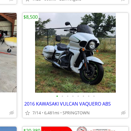
$8,500
•
•
•
•
•
•
•
•
2016 KAWASAKI VULCAN VAQUERO ABS
7/14
6,481mi
SPRINGTOWN
$20,380