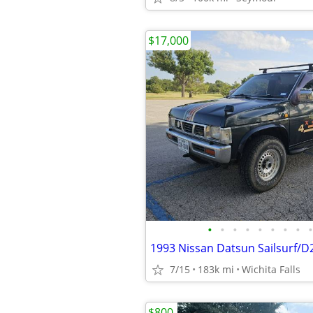
$17,000
•
•
•
•
•
•
•
•
•
1993 Nissan Datsun Sailsurf/D
7/15
183k mi
Wichita Falls
$800