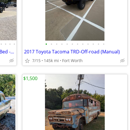
•
•
•
•
•
•
•
•
•
•
•
•
•
•
•
•
2020 Chevrolet - 2500 Work Truck Long Bed - 98k Miles
2017 Toyota Tacoma TRD-Off-road (Manual)
7/15
145k mi
Fort Worth
$1,500