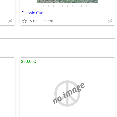
•
•
•
•
•
•
•
•
•
•
•
Classic Car
7/19
2,690mi
$20,000
no image