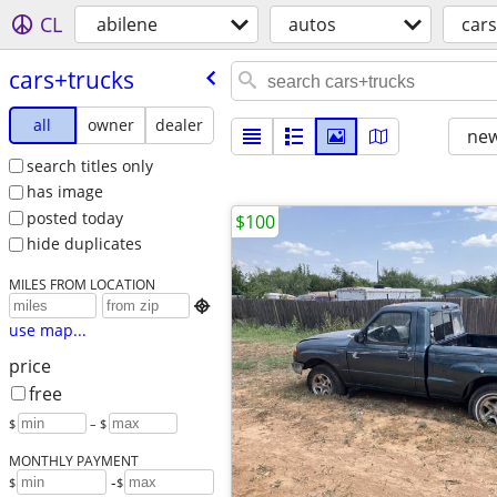
CL
abilene
autos
cars
cars+trucks
all
owner
dealer
new
search titles only
has image
posted today
$100
hide duplicates
MILES FROM LOCATION

use map...
price
free
$
– $
MONTHLY PAYMENT
-
$
$