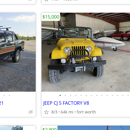
$15,000
•
•
•
•
•
•
•
•
•
•
•
•
•
•
•
•
21
JEEP CJ 5 FACTORY V8
8/3
64k mi
fort worth
$2,900