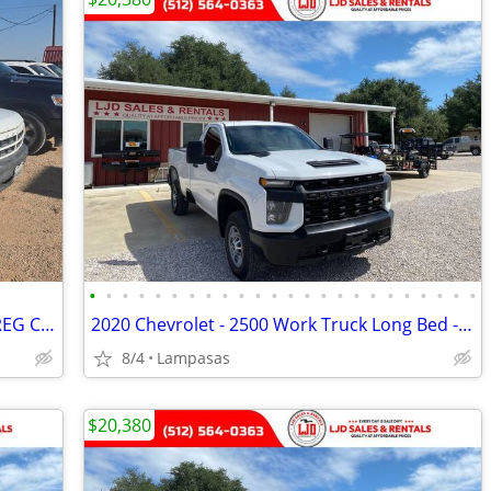
•
•
•
•
•
•
•
•
•
•
•
•
•
•
•
•
•
•
•
•
•
•
•
•
1994 DODGE DAKOTA PICKUP 2WD V6 REG CAB 3.9L SPORT
2020 Chevrolet - 2500 Work Truck Long Bed - 98k Miles
8/4
Lampasas
$20,380