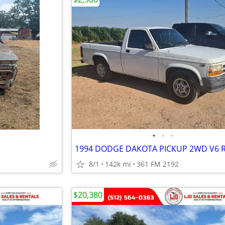
•
•
•
8/1
142k mi
361 FM 2192
$20,380