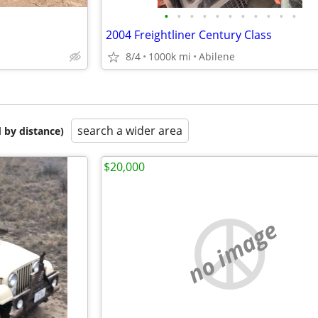
•
•
•
•
•
•
•
•
•
•
•
2004 Freightliner Century Class
8/4
1000k mi
Abilene
search a wider area
 by distance)
$20,000
no image