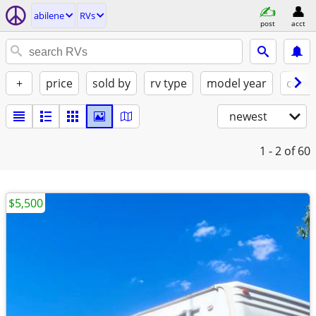
abilene
RVs
post
acct
+
price
sold by
rv type
model year
condi
newest
1 - 2
of 60
$5,500