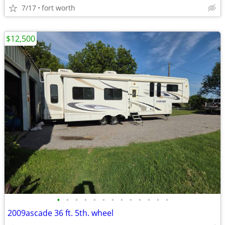
7/17
fort worth
$12,500
•
•
•
•
•
•
•
•
•
•
•
•
•
2009ascade 36 ft. 5th. wheel