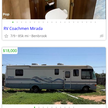
•
•
•
•
•
•
•
•
•
•
•
•
•
•
•
•
•
•
•
•
RV Coachmen Mirada
7/9
85k mi
Benbrook
$18,000
•
•
•
•
•
•
•
•
•
•