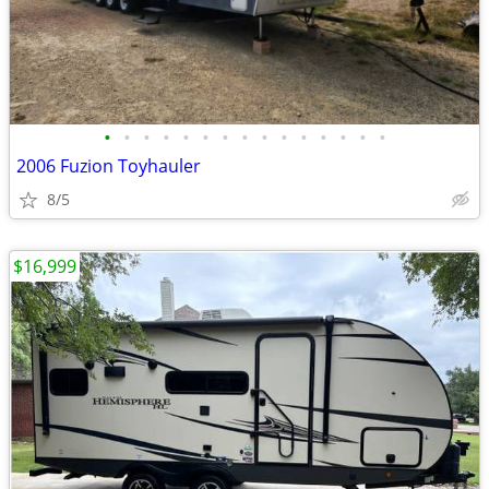
•
•
•
•
•
•
•
•
•
•
•
•
•
•
•
2006 Fuzion Toyhauler
8/5
$16,999