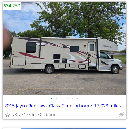
$34,250
•
•
•
•
•
•
2015 Jayco Redhawk Class C motorhome. 17,023 miles
7/27
17k mi
Cleburne