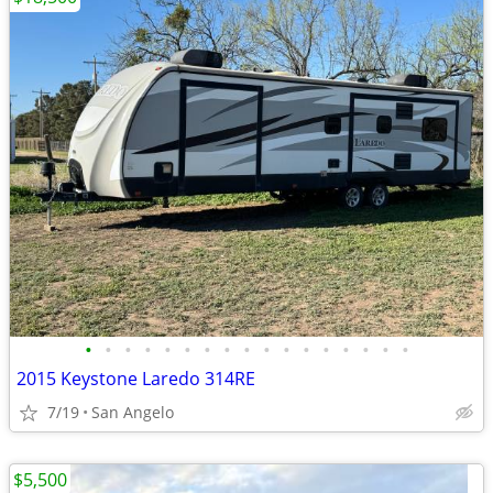
•
•
•
•
•
•
•
•
•
•
•
•
•
•
•
•
•
2015 Keystone Laredo 314RE
7/19
San Angelo
$5,500