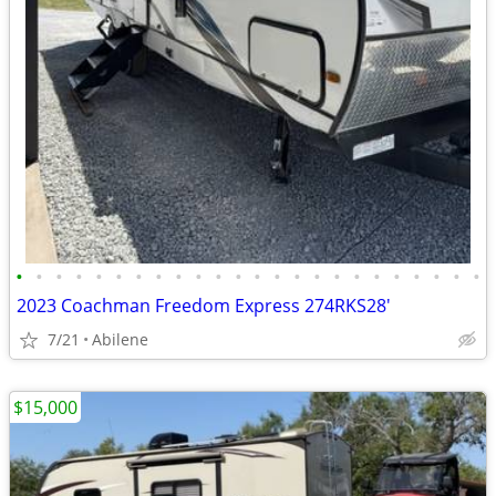
•
•
•
•
•
•
•
•
•
•
•
•
•
•
•
•
•
•
•
•
•
•
•
•
2023 Coachman Freedom Express 274RKS28'
7/21
Abilene
$15,000