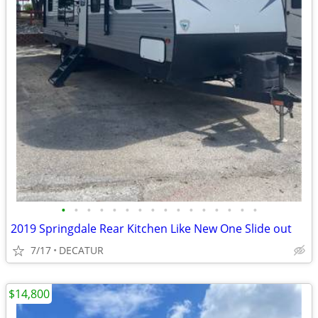
•
•
•
•
•
•
•
•
•
•
•
•
•
•
•
•
2019 Springdale Rear Kitchen Like New One Slide out
7/17
DECATUR
$14,800