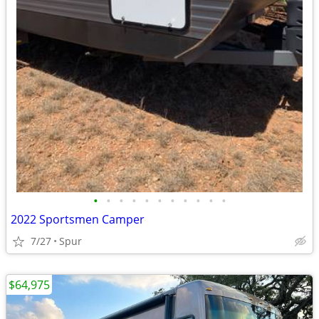
•
•
•
•
•
•
•
•
•
•
•
2022 Sportsmen Camper
7/27
Spur
$64,975