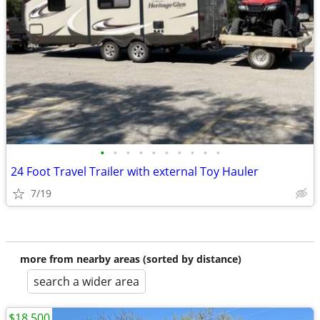
•
•
•
•
•
•
•
•
•
•
24 Foot Travel Trailer with external Toy Hauler
7/19
more from nearby areas (sorted by distance)
search a wider area
$18,500