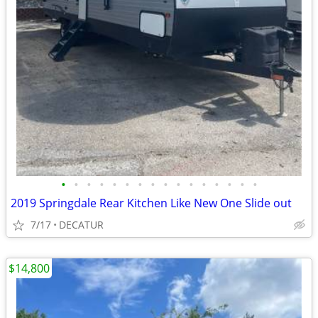
•
•
•
•
•
•
•
•
•
•
•
•
•
•
•
•
2019 Springdale Rear Kitchen Like New One Slide out
7/17
DECATUR
$14,800