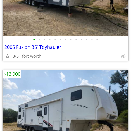
•
•
•
•
•
•
•
•
•
•
•
•
•
2006 Fuzion 36' Toyhauler
8/5
fort worth
$13,900