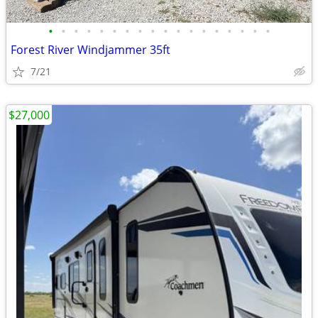
•
•
•
•
•
•
•
•
•
•
•
•
•
•
•
•
•
•
Forest River Windjammer 35ft
7/21
$27,000