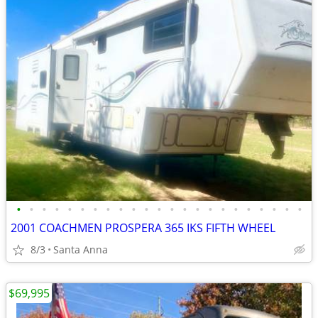
•
•
•
•
•
•
•
•
•
•
•
•
•
•
•
•
•
•
•
•
•
•
•
2001 COACHMEN PROSPERA 365 IKS FIFTH WHEEL
8/3
Santa Anna
$69,995