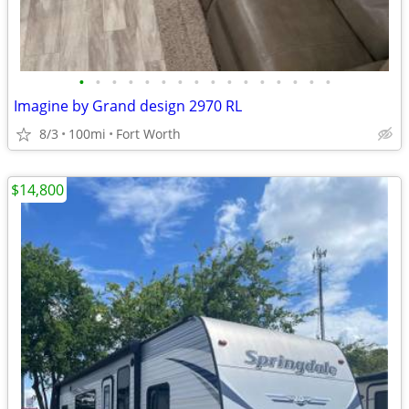
•
•
•
•
•
•
•
•
•
•
•
•
•
•
•
•
Imagine by Grand design 2970 RL
8/3
100mi
Fort Worth
$14,800