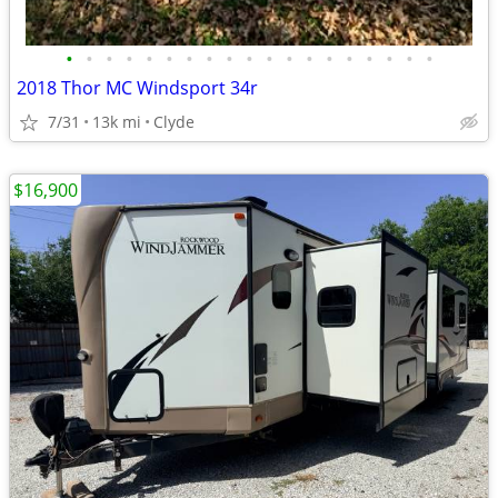
•
•
•
•
•
•
•
•
•
•
•
•
•
•
•
•
•
•
•
2018 Thor MC Windsport 34r
7/31
13k mi
Clyde
$16,900