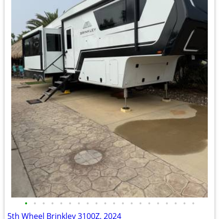
•
•
•
•
•
•
•
•
•
•
•
•
•
•
•
•
•
•
•
•
5th Wheel Brinkley 3100Z, 2024