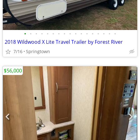
•
•
•
•
•
•
•
•
•
•
•
•
•
•
•
•
•
2018 Wildwood X Lite Travel Trailer by Forest River
7/16
Springtown
$56,000