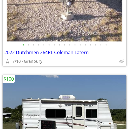
•
•
•
•
•
•
•
•
•
•
•
•
•
•
•
•
•
2022 Dutchmen 264RL Coleman Latern
7/10
Granbury
$100