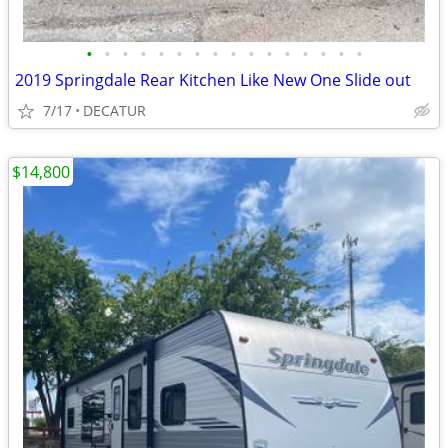
•
•
•
•
•
•
•
•
•
•
•
•
•
•
•
•
2019 Springdale Rear Kitchen Like New One Slide out
7/17
DECATUR
$14,800