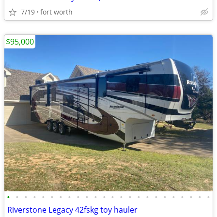
7/19
fort worth
$95,000
•
•
•
•
•
•
•
•
•
•
•
•
•
•
•
•
•
•
•
•
•
•
•
•
Riverstone Legacy 42fskg toy hauler