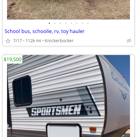
•
•
•
•
•
•
•
•
School bus, schoolie, rv, toy hauler
7/17
112k mi
Knickerbocker
$19,500