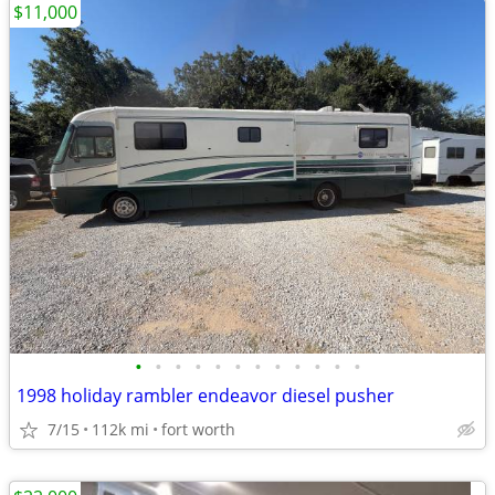
$11,000
•
•
•
•
•
•
•
•
•
•
•
•
1998 holiday rambler endeavor diesel pusher
7/15
112k mi
fort worth