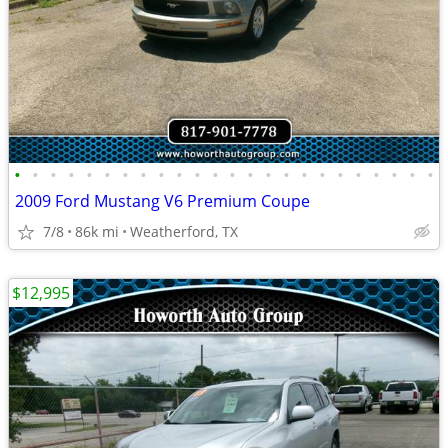
•
•
•
•
•
•
•
•
•
•
•
•
•
•
•
•
•
•
•
•
•
•
•
•
2009 Ford Mustang V6 Premium Coupe
7/8
86k mi
Weatherford, TX
$12,995