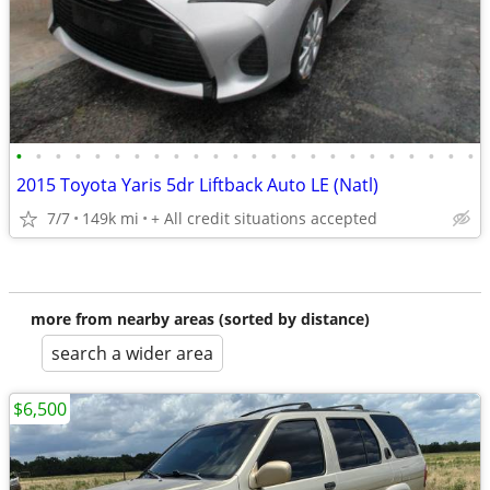
•
•
•
•
•
•
•
•
•
•
•
•
•
•
•
•
•
•
•
•
•
•
•
•
2015 Toyota Yaris 5dr Liftback Auto LE (Natl)
7/7
149k mi
+ All credit situations accepted
more from nearby areas (sorted by distance)
search a wider area
$6,500