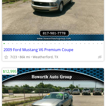
•
•
•
•
•
•
•
•
•
•
•
•
•
•
•
•
•
•
•
•
•
•
•
•
2009 Ford Mustang V6 Premium Coupe
7/23
86k mi
Weatherford, TX
$12,995