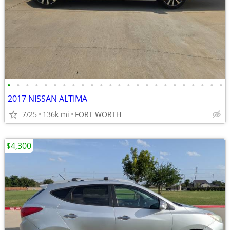
•
•
•
•
•
•
•
•
•
•
•
•
•
•
•
•
•
•
•
•
•
•
•
•
2017 NISSAN ALTIMA
7/25
136k mi
FORT WORTH
$4,300