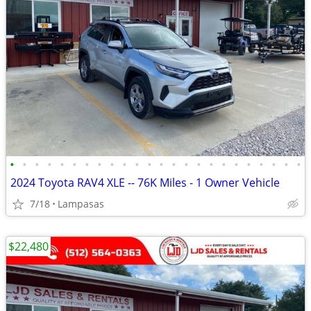
•
•
•
•
•
•
•
•
•
•
•
•
•
•
•
•
•
•
•
•
•
•
•
•
2024 Toyota RAV4 XLE -- 76K Miles - 1 Owner Vehicle
7/18
Lampasas
$22,480