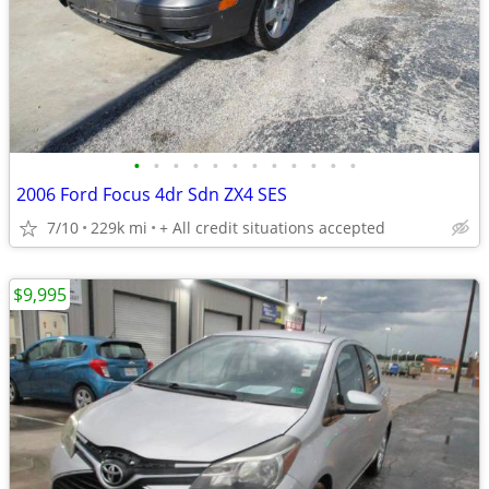
•
•
•
•
•
•
•
•
•
•
•
•
2006 Ford Focus 4dr Sdn ZX4 SES
7/10
229k mi
+ All credit situations accepted
$9,995