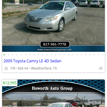
•
•
•
•
•
•
•
•
•
•
•
•
•
•
•
•
•
•
•
•
•
•
•
•
2009 Toyota Camry LE 4D Sedan
7/8
82k mi
Weatherford, TX
$12,995