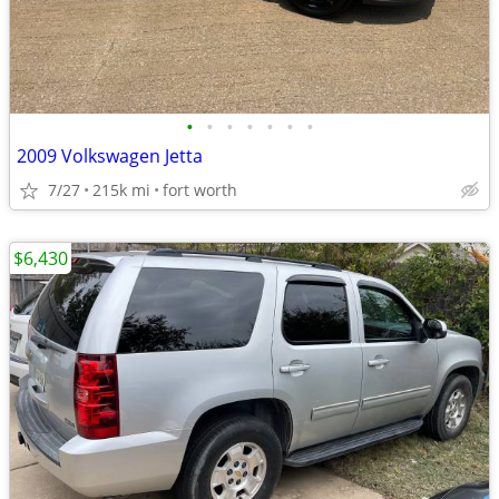
•
•
•
•
•
•
•
2009 Volkswagen Jetta
7/27
215k mi
fort worth
$6,430