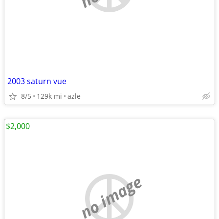
2003 saturn vue
8/5
129k mi
azle
$2,000
no image