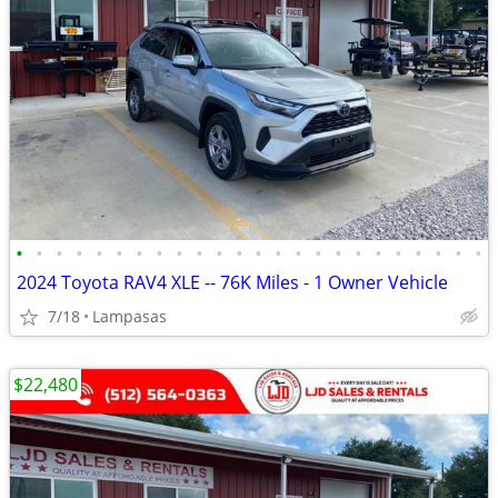
•
•
•
•
•
•
•
•
•
•
•
•
•
•
•
•
•
•
•
•
•
•
•
•
2024 Toyota RAV4 XLE -- 76K Miles - 1 Owner Vehicle
7/18
Lampasas
$22,480