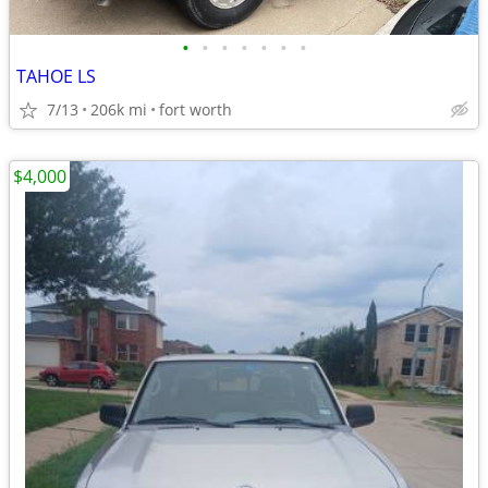
•
•
•
•
•
•
•
TAHOE LS
7/13
206k mi
fort worth
$4,000