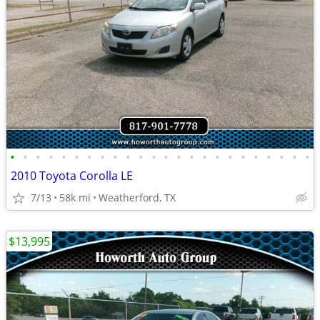
•
•
•
•
•
•
•
•
•
•
•
•
•
•
•
•
•
•
•
•
•
•
•
•
2010 Toyota Corolla LE
7/13
58k mi
Weatherford, TX
$13,995