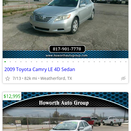
•
•
•
•
•
•
•
•
•
•
•
•
•
•
•
•
•
•
•
•
•
•
•
•
2009 Toyota Camry LE 4D Sedan
7/13
82k mi
Weatherford, TX
$12,995