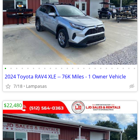
•
•
•
•
•
•
•
•
•
•
•
•
•
•
•
•
•
•
•
•
•
•
•
•
2024 Toyota RAV4 XLE -- 76K Miles - 1 Owner Vehicle
7/18
Lampasas
$22,480