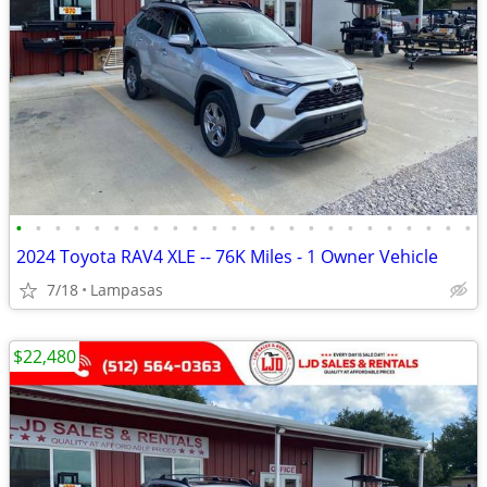
•
•
•
•
•
•
•
•
•
•
•
•
•
•
•
•
•
•
•
•
•
•
•
•
2024 Toyota RAV4 XLE -- 76K Miles - 1 Owner Vehicle
7/18
Lampasas
$22,480