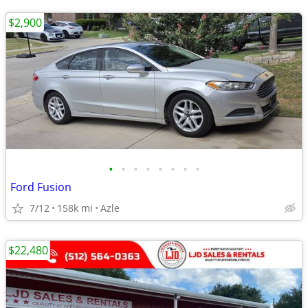
$2,900
•
•
•
•
•
•
•
•
Ford Fusion
7/12
158k mi
Azle
$22,480