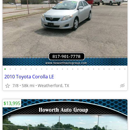
•
•
•
•
•
•
•
•
•
•
•
•
•
•
•
•
•
•
•
•
•
•
•
•
2010 Toyota Corolla LE
7/8
58k mi
Weatherford, TX
$13,995