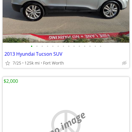
•
•
•
•
•
•
•
•
•
•
•
•
•
•
2013 Hyundai Tucson SUV
7/25
125k mi
Fort Worth
$2,000
no image