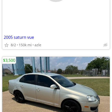
2005 saturn vue
8/2
150k mi
azle
$3,500