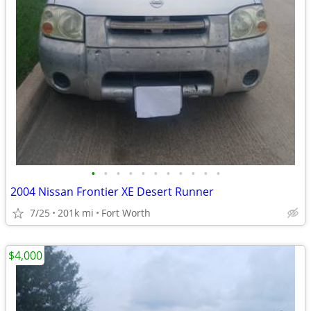
•
•
•
•
•
•
•
•
•
•
•
2004 Nissan Frontier XE Desert Runner
7/25
201k mi
Fort Worth
$4,000