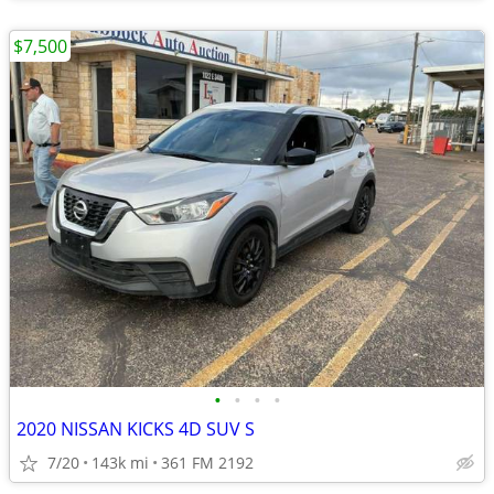
$7,500
•
•
•
•
2020 NISSAN KICKS 4D SUV S
7/20
143k mi
361 FM 2192