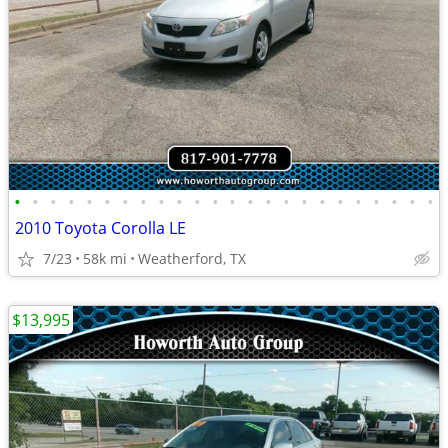
•
•
•
•
•
•
•
•
•
•
•
•
•
•
•
•
•
•
•
•
•
•
•
•
2010 Toyota Corolla LE
7/23
58k mi
Weatherford, TX
$13,995