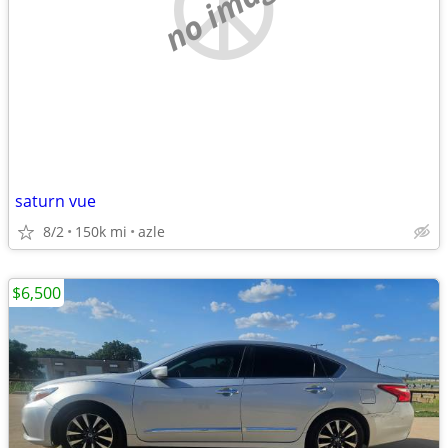
no image
saturn vue
8/2
150k mi
azle
$6,500