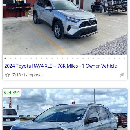
•
•
•
•
•
•
•
•
•
•
•
•
•
•
•
•
•
•
•
•
•
•
•
•
2024 Toyota RAV4 XLE -- 76K Miles - 1 Owner Vehicle
7/18
Lampasas
$24,391