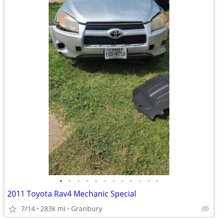
•
•
•
•
•
•
•
•
•
•
•
•
2011 Toyota Rav4 Mechanic Special
7/14
283k mi
Granbury