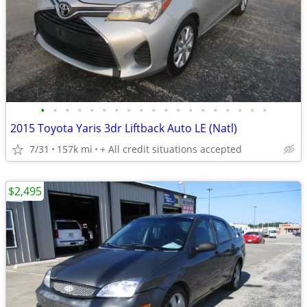
•
•
•
•
•
•
•
•
•
•
•
•
•
•
•
•
•
•
•
2015 Toyota Yaris 3dr Liftback Auto LE (Natl)
7/31
157k mi
+ All credit situations accepted
$2,495