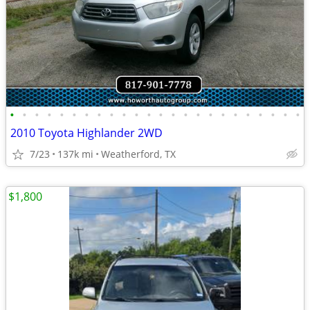
•
•
•
•
•
•
•
•
•
•
•
•
•
•
•
•
•
•
•
•
•
•
•
•
2010 Toyota Highlander 2WD
7/23
137k mi
Weatherford, TX
$1,800