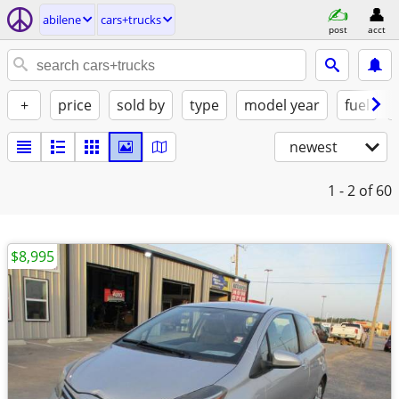
abilene
cars+trucks
post
acct
+
price
sold by
type
model year
fuel
newest
1 - 2
of 60
$8,995