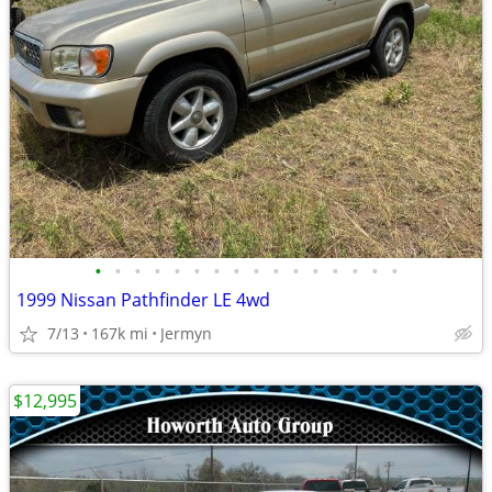
•
•
•
•
•
•
•
•
•
•
•
•
•
•
•
•
1999 Nissan Pathfinder LE 4wd
7/13
167k mi
Jermyn
$12,995