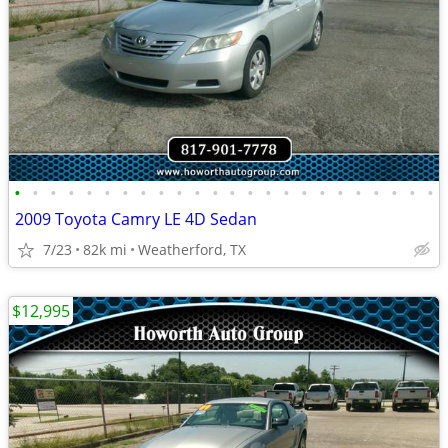
•
•
•
•
•
•
•
•
•
•
•
•
•
•
•
•
•
•
•
•
•
•
•
•
2009 Toyota Camry LE 4D Sedan
7/23
82k mi
Weatherford, TX
$12,995