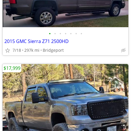
•
•
•
•
•
•
•
2015 GMC Sierra Z71 2500HD
7/18
297k mi
Bridgeport
$17,999