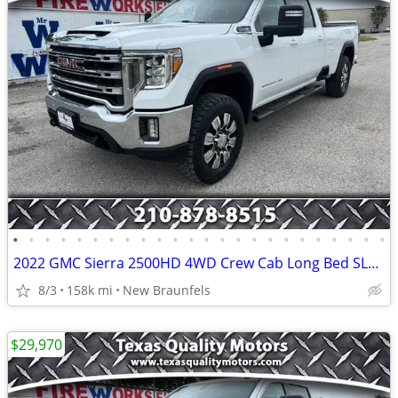
•
•
•
•
•
•
•
•
•
•
•
•
•
•
•
•
•
•
•
•
•
•
•
•
2022 GMC Sierra 2500HD 4WD Crew Cab Long Bed SLE 6.6L Gas 20 Alloys
8/3
158k mi
New Braunfels
$29,970