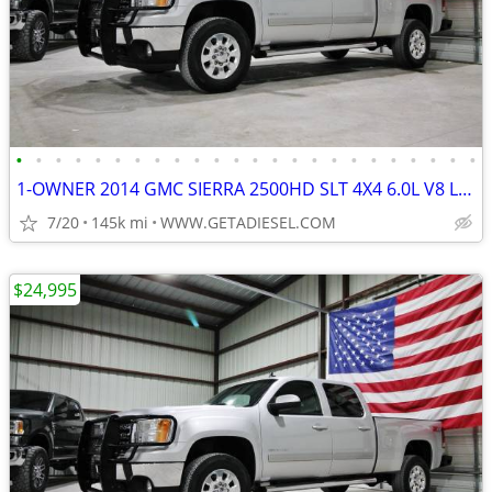
•
•
•
•
•
•
•
•
•
•
•
•
•
•
•
•
•
•
•
•
•
•
•
•
1-OWNER 2014 GMC SIERRA 2500HD SLT 4X4 6.0L V8 LEATHER MICHELIN TIRES!
7/20
145k mi
WWW.GETADIESEL.COM
$24,995