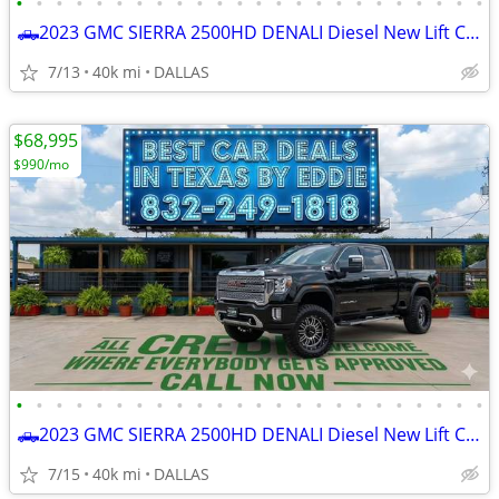
•
•
•
•
•
•
•
•
•
•
•
•
•
•
•
•
•
•
•
•
•
•
•
•
🛻2023 GMC SIERRA 2500HD DENALI Diesel New Lift Custom Packg
7/13
40k mi
DALLAS
$68,995
$990/mo
•
•
•
•
•
•
•
•
•
•
•
•
•
•
•
•
•
•
•
•
•
•
•
•
🛻2023 GMC SIERRA 2500HD DENALI Diesel New Lift Custom Packg
7/15
40k mi
DALLAS