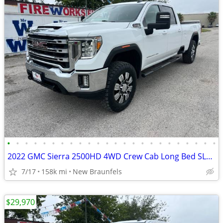
•
•
•
•
•
•
•
•
•
•
•
•
•
•
•
•
•
•
•
•
•
•
•
•
2022 GMC Sierra 2500HD 4WD Crew Cab Long Bed SLE 6.6L Gas 20 Alloys
7/17
158k mi
New Braunfels
$29,970