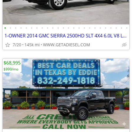
•
•
•
•
•
•
•
•
•
•
•
•
•
•
•
•
•
•
•
•
•
•
•
•
1-OWNER 2014 GMC SIERRA 2500HD SLT 4X4 6.0L V8 LEATHER MICHELIN TIRES!
7/20
145k mi
WWW.GETADIESEL.COM
$68,995
$990/mo