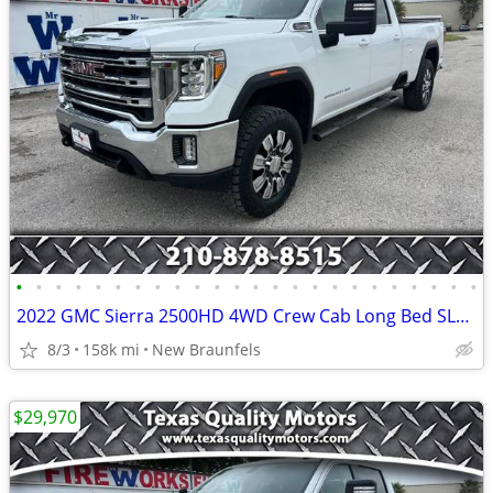
•
•
•
•
•
•
•
•
•
•
•
•
•
•
•
•
•
•
•
•
•
•
•
•
2022 GMC Sierra 2500HD 4WD Crew Cab Long Bed SLE 6.6L Gas 20 Alloys
8/3
158k mi
New Braunfels
$29,970