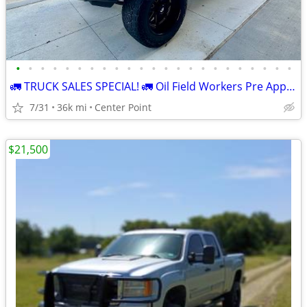
•
•
•
•
•
•
•
•
•
•
•
•
•
•
•
•
•
•
•
•
•
•
•
🚛 TRUCK SALES SPECIAL! 🚛 Oil Field Workers Pre Approved
7/31
36k mi
Center Point
$21,500