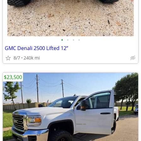
•
•
•
•
GMC Denali 2500 Lifted 12”
8/7
240k mi
$23,500