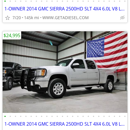
•
•
•
•
•
•
•
•
•
•
•
•
•
•
•
•
•
•
•
•
•
•
•
•
1-OWNER 2014 GMC SIERRA 2500HD SLT 4X4 6.0L V8 LEATHER MICHELIN TIRES!
7/20
145k mi
WWW.GETADIESEL.COM
$24,995
•
•
•
•
•
•
•
•
•
•
•
•
•
•
•
•
•
•
•
•
•
•
•
•
1-OWNER 2014 GMC SIERRA 2500HD SLT 4X4 6.0L V8 LEATHER MICHELIN TIRES!