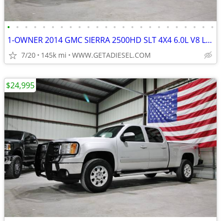
•
•
•
•
•
•
•
•
•
•
•
•
•
•
•
•
•
•
•
•
•
•
•
•
1-OWNER 2014 GMC SIERRA 2500HD SLT 4X4 6.0L V8 LEATHER MICHELIN TIRES!
7/20
145k mi
WWW.GETADIESEL.COM
$24,995