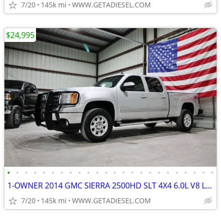
7/20
145k mi
WWW.GETADIESEL.COM
$24,995
•
•
•
•
•
•
•
•
•
•
•
•
•
•
•
•
•
•
•
•
•
•
•
•
1-OWNER 2014 GMC SIERRA 2500HD SLT 4X4 6.0L V8 LEATHER MICHELIN TIRES!
7/20
145k mi
WWW.GETADIESEL.COM