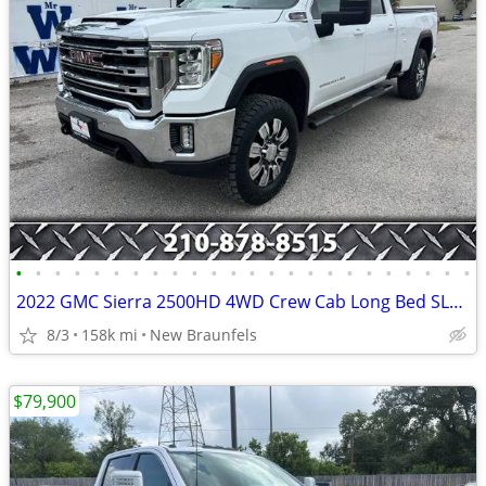
•
•
•
•
•
•
•
•
•
•
•
•
•
•
•
•
•
•
•
•
•
•
•
•
2022 GMC Sierra 2500HD 4WD Crew Cab Long Bed SLE 6.6L Gas 20 Alloys
8/3
158k mi
New Braunfels
$79,900