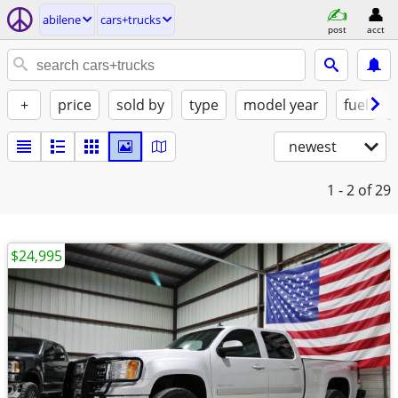
abilene
cars+trucks
post
acct
+
price
sold by
type
model year
fuel
newest
1 - 2
of 29
$24,995