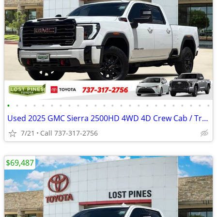
•
•
•
•
•
•
•
•
•
•
•
•
•
•
•
•
•
•
•
•
•
•
•
•
Used 2025 GMC Sierra 2500HD 4WD 4D Crew Cab / Truck AT4
7/21
Call 737-317-2756
$69,487