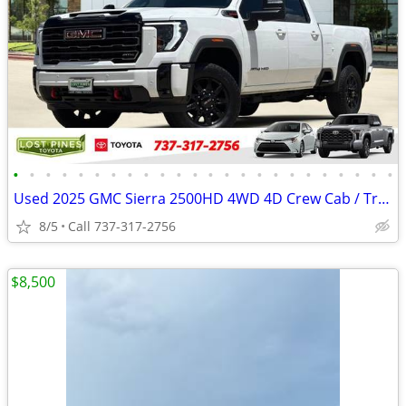
•
•
•
•
•
•
•
•
•
•
•
•
•
•
•
•
•
•
•
•
•
•
•
•
Used 2025 GMC Sierra 2500HD 4WD 4D Crew Cab / Truck AT4
8/5
Call 737-317-2756
$8,500