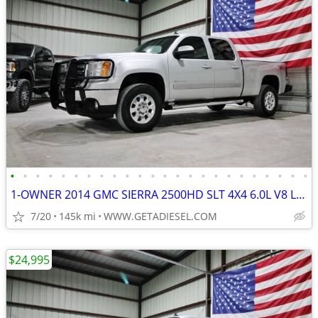
•
•
•
•
•
•
•
•
•
•
•
•
•
•
•
•
•
•
•
•
•
•
•
•
1-OWNER 2014 GMC SIERRA 2500HD SLT 4X4 6.0L V8 LEATHER MICHELIN TIRES!
7/20
145k mi
WWW.GETADIESEL.COM
$24,995