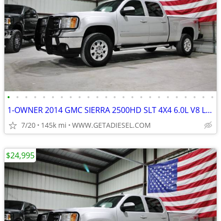
•
•
•
•
•
•
•
•
•
•
•
•
•
•
•
•
•
•
•
•
•
•
•
•
1-OWNER 2014 GMC SIERRA 2500HD SLT 4X4 6.0L V8 LEATHER MICHELIN TIRES!
7/20
145k mi
WWW.GETADIESEL.COM
$24,995