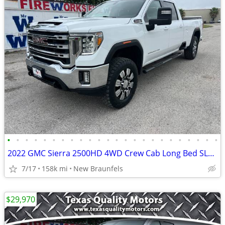
•
•
•
•
•
•
•
•
•
•
•
•
•
•
•
•
•
•
•
•
•
•
•
•
2022 GMC Sierra 2500HD 4WD Crew Cab Long Bed SLE 6.6L Gas 20 Alloys
7/17
158k mi
New Braunfels
$29,970