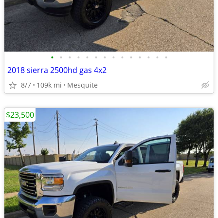
•
•
•
•
•
•
•
•
•
•
•
•
•
•
2018 sierra 2500hd gas 4x2
8/7
109k mi
Mesquite
$23,500