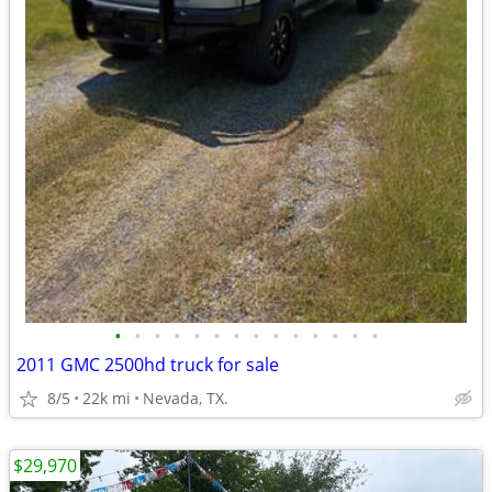
•
•
•
•
•
•
•
•
•
•
•
•
•
•
2011 GMC 2500hd truck for sale
8/5
22k mi
Nevada, TX.
$29,970