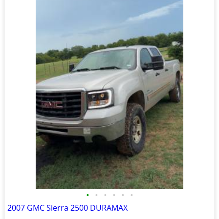
•
•
•
•
•
•
2007 GMC Sierra 2500 DURAMAX