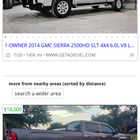
•
•
•
•
•
•
•
•
•
•
•
•
•
•
•
•
•
•
•
•
•
•
•
•
1-OWNER 2014 GMC SIERRA 2500HD SLT 4X4 6.0L V8 LEATHER MICHELIN TIRES!
7/20
145k mi
WWW.GETADIESEL.COM
more from nearby areas (sorted by distance)
search a wider area
$18,000