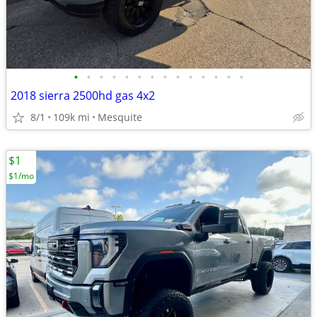
•
•
•
•
•
•
•
•
•
•
•
•
•
•
2018 sierra 2500hd gas 4x2
8/1
109k mi
Mesquite
$1
$1/mo