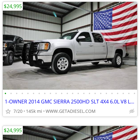
$24,995
•
•
•
•
•
•
•
•
•
•
•
•
•
•
•
•
•
•
•
•
•
•
•
•
1-OWNER 2014 GMC SIERRA 2500HD SLT 4X4 6.0L V8 LEATHER MICHELIN TIRES!
7/20
145k mi
WWW.GETADIESEL.COM
$24,995