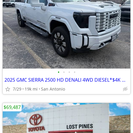
•
•
•
•
2025 GMC SIERRA 2500 HD DENALI 4WD DIESEL*$4K DOWN*GREAT DEALS
7/29
19k mi
San Antonio
$69,487