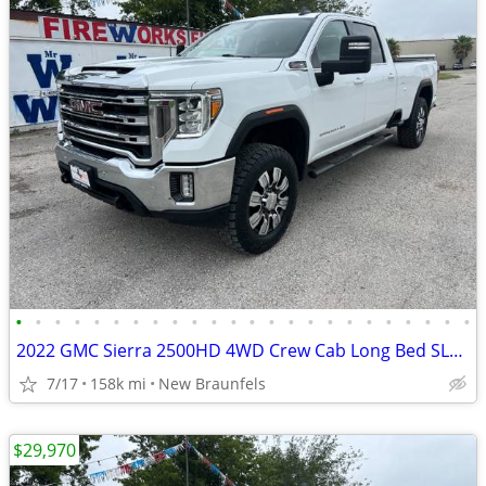
•
•
•
•
•
•
•
•
•
•
•
•
•
•
•
•
•
•
•
•
•
•
•
•
2022 GMC Sierra 2500HD 4WD Crew Cab Long Bed SLE 6.6L Gas 20 Alloys
7/17
158k mi
New Braunfels
$29,970