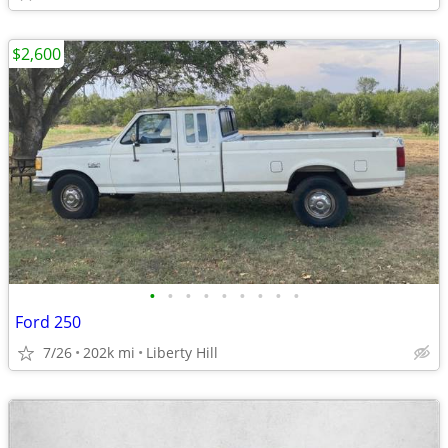
$2,600
•
•
•
•
•
•
•
•
•
Ford 250
7/26
202k mi
Liberty Hill