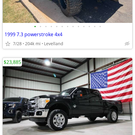
•
•
•
•
•
•
•
•
•
•
•
•
•
1999 7.3 powerstroke 4x4
7/28
204k mi
Levelland
$23,885