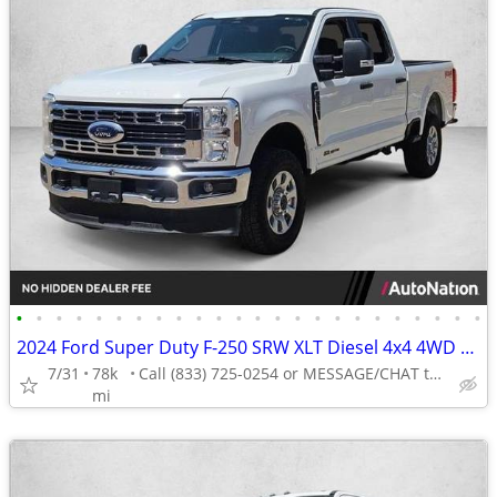
•
•
•
•
•
•
•
•
•
•
•
•
•
•
•
•
•
•
•
•
•
•
•
•
2024 Ford Super Duty F-250 SRW XLT Diesel 4x4 4WD F250 Truck Crew cab AUTONATION
7/31
78k
Call (833) 725-0254 or MESSAGE/CHAT to confirm availability
mi