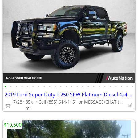
•
•
•
•
•
•
•
•
•
•
•
•
•
•
•
•
•
•
•
•
•
•
•
•
2019 Ford Super Duty F-250 SRW Platinum Diesel 4x4 4WD F250 Truck Crew cab AUTON
7/28
85k
Call (855) 614-1151 or MESSAGE/CHAT to confirm availability
mi
$10,500