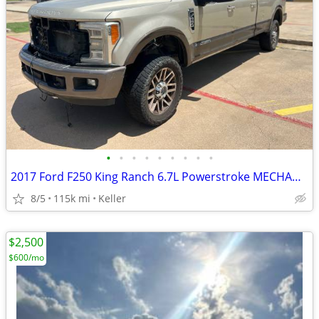
•
•
•
•
•
•
•
•
•
2017 Ford F250 King Ranch 6.7L Powerstroke MECHANIC SPECIAL!
8/5
115k mi
Keller
$2,500
$600/mo