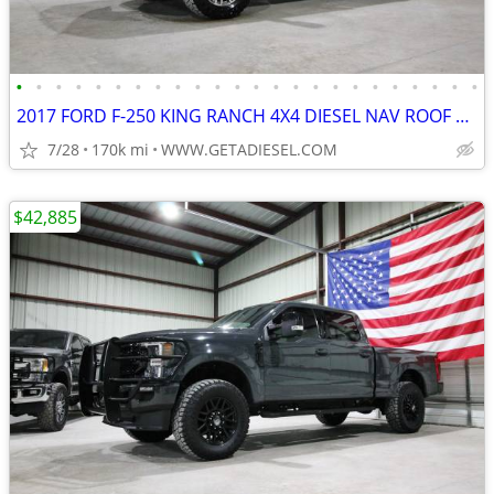
•
•
•
•
•
•
•
•
•
•
•
•
•
•
•
•
•
•
•
•
•
•
•
•
2017 FORD F-250 KING RANCH 4X4 DIESEL NAV ROOF 35" TOYOS B&W HITCH!
7/28
170k mi
WWW.GETADIESEL.COM
$42,885