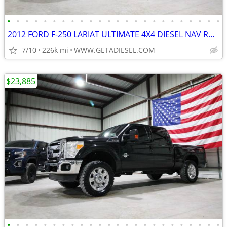
•
•
•
•
•
•
•
•
•
•
•
•
•
•
•
•
•
•
•
•
•
•
•
•
2012 FORD F-250 LARIAT ULTIMATE 4X4 DIESEL NAV ROOF NEW 35'S B&W HITCH
7/10
226k mi
WWW.GETADIESEL.COM
$23,885
•
•
•
•
•
•
•
•
•
•
•
•
•
•
•
•
•
•
•
•
•
•
•
•