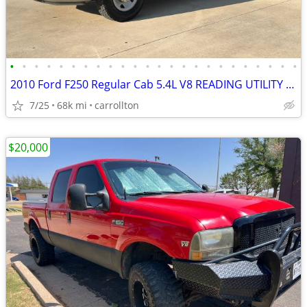
•
•
•
•
•
•
•
•
•
•
•
•
•
•
•
•
•
•
•
•
•
•
•
•
2010 Ford F250 Regular Cab 5.4L V8 READING UTILITY BODY SERVICE TRUCK
7/25
68k mi
carrollton
$20,000