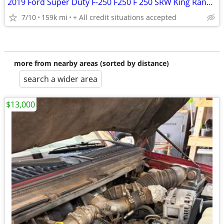
2019 Ford Super Duty F-250 F250 F 250 SRW King Ranch 4WD Crew Cab 8 Box
7/10
159k mi
+ All credit situations accepted
more from nearby areas (sorted by distance)
search a wider area
$13,000