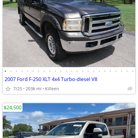
•
•
•
•
•
•
•
•
•
•
•
•
•
•
•
•
•
•
•
•
•
•
•
•
2007 Ford F-250 XLT 4x4 Turbo-diesel V8
7/25
203k mi
Killeen
$24,500