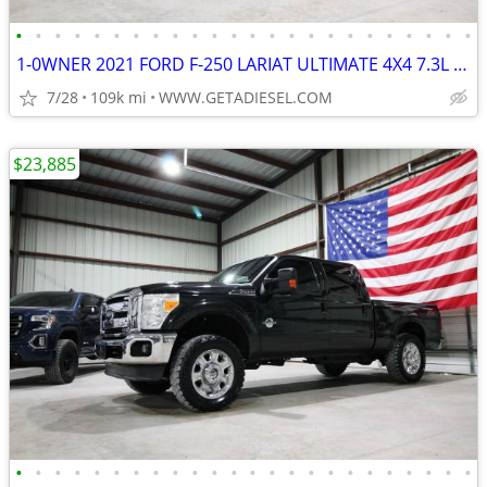
•
•
•
•
•
•
•
•
•
•
•
•
•
•
•
•
•
•
•
•
•
•
•
•
1-0WNER 2021 FORD F-250 LARIAT ULTIMATE 4X4 7.3L V8 NAV ROOF NEW 37'S!
7/28
109k mi
WWW.GETADIESEL.COM
$23,885
•
•
•
•
•
•
•
•
•
•
•
•
•
•
•
•
•
•
•
•
•
•
•
•