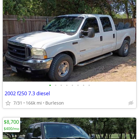
•
•
•
•
•
•
•
•
2002 f250 7.3 diesel
7/31
166k mi
Burleson
$8,700
$400/mo