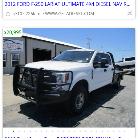
2012 FORD F-250 LARIAT ULTIMATE 4X4 DIESEL NAV ROOF NEW 35'S B&W HITCH
7/10
226k mi
WWW.GETADIESEL.COM
$20,995
•
•
•
•
•
•
•
•
•
•
•
•
•
•
•
•
•
•
•
•
•