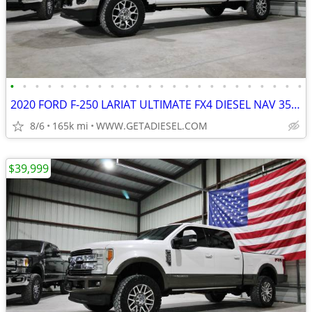
•
•
•
•
•
•
•
•
•
•
•
•
•
•
•
•
•
•
•
•
•
•
•
•
2020 FORD F-250 LARIAT ULTIMATE FX4 DIESEL NAV 35" TOYOS B&W HITCH!
8/6
165k mi
WWW.GETADIESEL.COM
$39,999