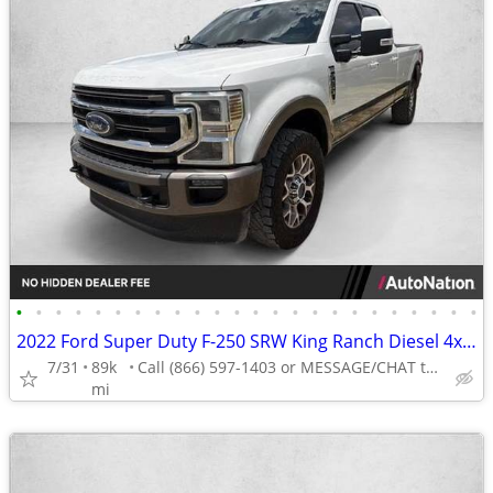
•
•
•
•
•
•
•
•
•
•
•
•
•
•
•
•
•
•
•
•
•
•
•
•
2022 Ford Super Duty F-250 SRW King Ranch Diesel 4x4 4WD F250 Truck Crew cab AUT
7/31
89k
Call (866) 597-1403 or MESSAGE/CHAT to confirm availability
mi