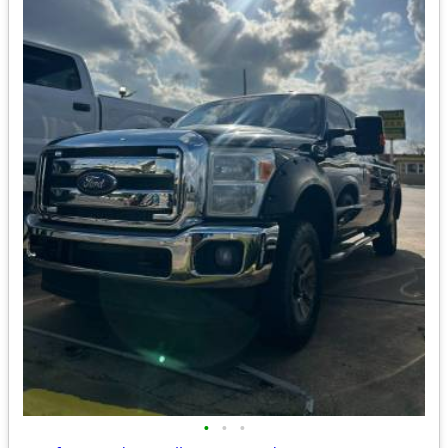
•
•
•