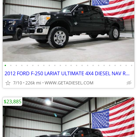
•
•
•
•
•
•
•
•
•
•
•
•
•
•
•
•
•
•
•
•
•
•
•
•
2012 FORD F-250 LARIAT ULTIMATE 4X4 DIESEL NAV ROOF NEW 35'S B&W HITCH
7/10
226k mi
WWW.GETADIESEL.COM
$23,885