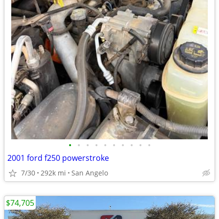
•
•
•
•
•
•
•
•
•
•
2001 ford f250 powerstroke
7/30
292k mi
San Angelo
$74,705