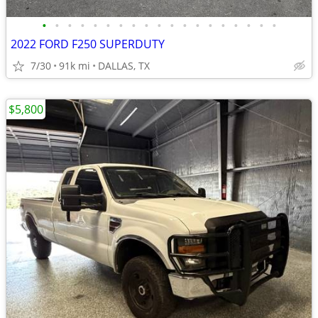
•
•
•
•
•
•
•
•
•
•
•
•
•
•
•
•
•
•
•
2022 FORD F250 SUPERDUTY
7/30
91k mi
DALLAS, TX
$5,800