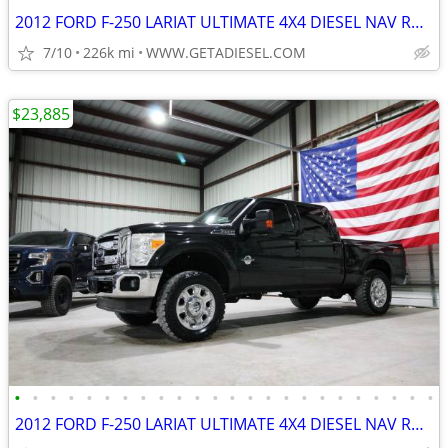
2012 FORD F-250 LARIAT ULTIMATE 4X4 DIESEL NAV ROOF NEW 35'S B&W HITCH
7/10
226k mi
WWW.GETADIESEL.COM
$23,885
•
•
•
•
•
•
•
•
•
•
•
•
•
•
•
•
•
•
•
•
•
•
•
•
2012 FORD F-250 LARIAT ULTIMATE 4X4 DIESEL NAV ROOF NEW 35'S B&W HITCH