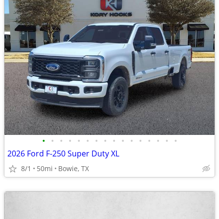
•
•
•
•
•
•
•
•
•
•
•
•
•
•
•
•
2026 Ford F-250 Super Duty XL
8/1
50mi
Bowie, TX