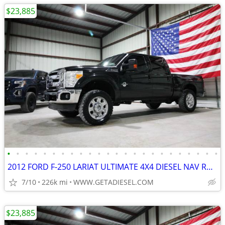
$23,885
•
•
•
•
•
•
•
•
•
•
•
•
•
•
•
•
•
•
•
•
•
•
•
•
2012 FORD F-250 LARIAT ULTIMATE 4X4 DIESEL NAV ROOF NEW 35'S B&W HITCH
7/10
226k mi
WWW.GETADIESEL.COM
$23,885