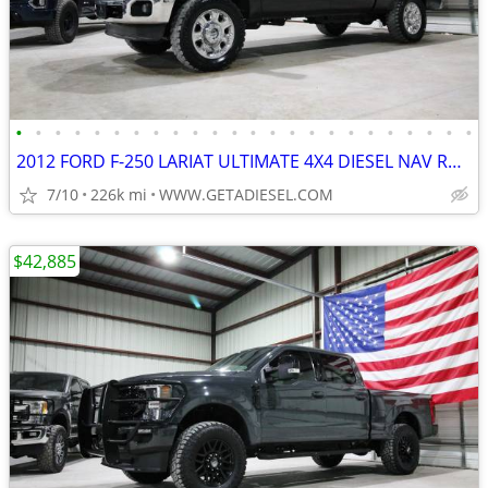
•
•
•
•
•
•
•
•
•
•
•
•
•
•
•
•
•
•
•
•
•
•
•
•
2012 FORD F-250 LARIAT ULTIMATE 4X4 DIESEL NAV ROOF NEW 35'S B&W HITCH
7/10
226k mi
WWW.GETADIESEL.COM
$42,885