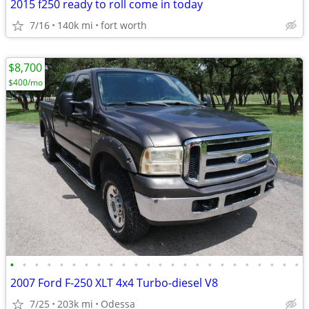
2015 f250 ready to roll come in today
7/16
140k mi
fort worth
$8,700
$400/mo
•
•
•
•
•
•
•
•
•
•
•
•
•
•
•
•
•
•
•
•
•
•
•
•
2007 Ford F-250 XLT 4x4 Turbo-diesel V8
7/25
203k mi
Odessa