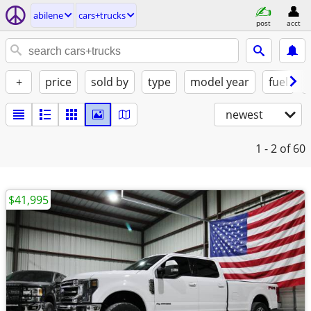
abilene
cars+trucks
post
acct
+
price
sold by
type
model year
fuel
newest
1 - 2
of 60
$41,995