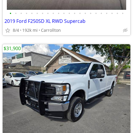
•
•
•
•
•
•
•
•
•
•
•
•
•
•
•
•
•
•
•
•
•
•
2019 Ford F250SD XL RWD Supercab
8/4
192k mi
Carrollton
$31,900