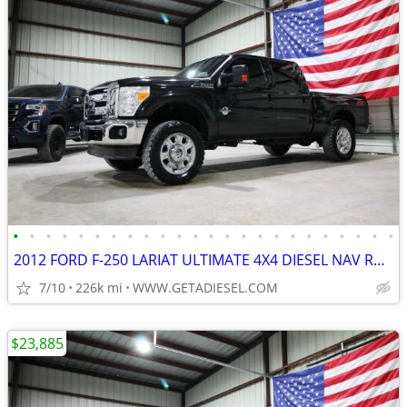
•
•
•
•
•
•
•
•
•
•
•
•
•
•
•
•
•
•
•
•
•
•
•
•
2012 FORD F-250 LARIAT ULTIMATE 4X4 DIESEL NAV ROOF NEW 35'S B&W HITCH
7/10
226k mi
WWW.GETADIESEL.COM
$23,885