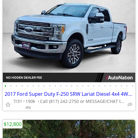
•
•
•
•
•
•
•
•
•
•
•
•
•
•
•
•
•
•
•
•
•
•
•
•
2017 Ford Super Duty F-250 SRW Lariat Diesel 4x4 4WD F250 Truck Crew cab AUTONAT
7/31
190k
Call (817) 242-2750 or MESSAGE/CHAT to confirm availability
mi
$12,800