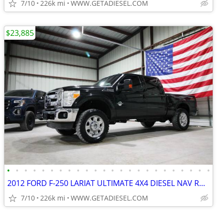
7/10
226k mi
WWW.GETADIESEL.COM
$23,885
•
•
•
•
•
•
•
•
•
•
•
•
•
•
•
•
•
•
•
•
•
•
•
•
2012 FORD F-250 LARIAT ULTIMATE 4X4 DIESEL NAV ROOF NEW 35'S B&W HITCH
7/10
226k mi
WWW.GETADIESEL.COM