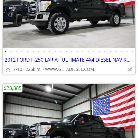
•
•
•
•
•
•
•
•
•
•
•
•
•
•
•
•
•
•
•
•
•
•
•
•
2012 FORD F-250 LARIAT ULTIMATE 4X4 DIESEL NAV ROOF NEW 35'S B&W HITCH
7/10
226k mi
WWW.GETADIESEL.COM
$23,885