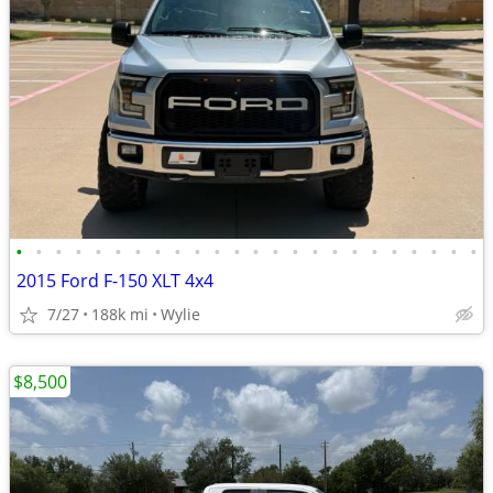
•
•
•
•
•
•
•
•
•
•
•
•
•
•
•
•
•
•
•
•
•
•
•
•
2015 Ford F-150 XLT 4x4
7/27
188k mi
Wylie
$8,500