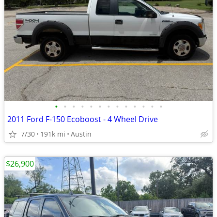
•
•
•
•
•
•
•
•
•
•
•
•
•
2011 Ford F-150 Ecoboost - 4 Wheel Drive
7/30
191k mi
Austin
$26,900