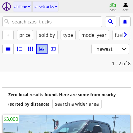
abilene
cars+trucks
post
acct
+
price
sold by
type
model year
fuel
newest
1 - 2
of 8
Zero local results found. Here are some from nearby
search a wider area
(sorted by distance)
$3,000