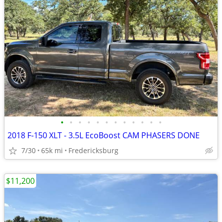
•
•
•
•
•
•
•
•
•
•
•
•
2018 F-150 XLT - 3.5L EcoBoost CAM PHASERS DONE
7/30
65k mi
Fredericksburg
$11,200