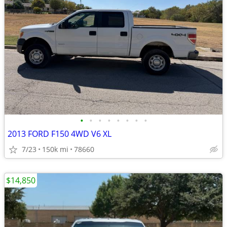
•
•
•
•
•
•
•
•
2013 FORD F150 4WD V6 XL
7/23
150k mi
78660
$14,850