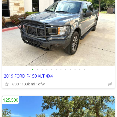
•
•
•
•
•
•
•
•
•
•
•
•
2019 FORD F-150 XLT 4X4
7/30
133k mi
dfw
$25,500