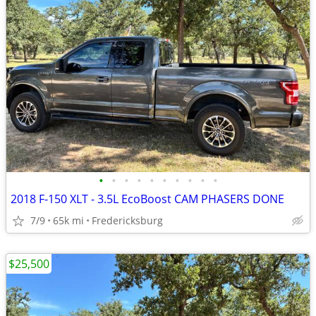
•
•
•
•
•
•
•
•
•
•
2018 F-150 XLT - 3.5L EcoBoost CAM PHASERS DONE
7/9
65k mi
Fredericksburg
$25,500