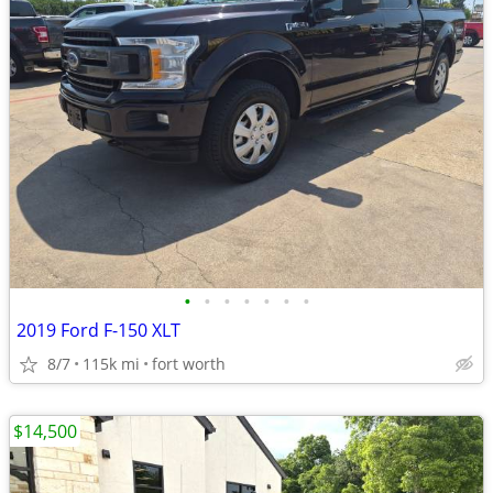
•
•
•
•
•
•
•
2019 Ford F-150 XLT
8/7
115k mi
fort worth
$14,500